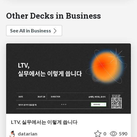
Other Decks in Business
See All in Business
LTV, 실무에서는 이렇게 씁니다
datarian
0
590