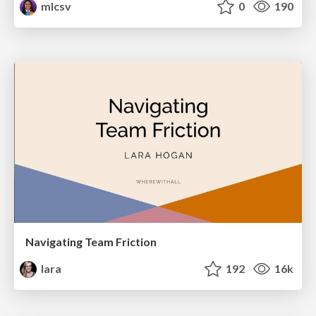
mlcsv
0
190
Navigating Team Friction
lara
192
16k