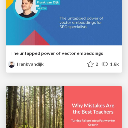
The untapped power of vector embeddings
frankvandijk
2
1.8k