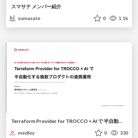
スマサテ メンバー紹介
sumasate
0
1.1k
Terraform Provider for TROCCO × AI で 半自動化する複数プロダクトの連携運用 / Semi-Automating Multi-Product Data Integration Ops with the Terraform Provider for TROCCO × AI
medley
0
330