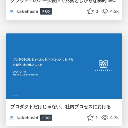
クラウド上のデータ復旧で見落としがちな制約: 医療系 SaaS の BCP 設計から得た教訓
kakehashi
0
4.5k
PRO
プロダクトだけじゃない、社内プロセスにおける自動化・省力化ノススメ
kakehashi
1
4.7k
PRO