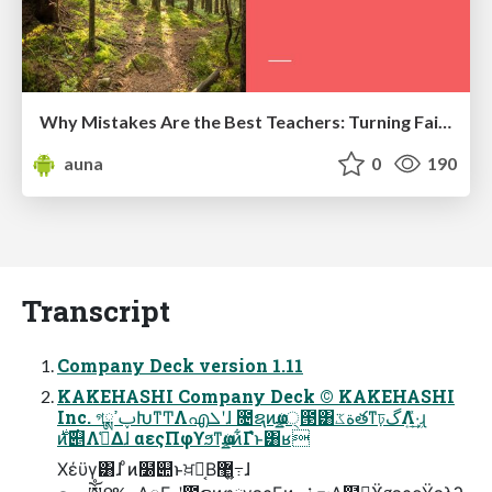
Why Mistakes Are the Best Teachers: Turning Failure into a Pathway for Growth
auna
0
190
Transcript
Company Deck version 1.11
KAKEHASHI Company Deck © KAKEHASHI
Inc. গࢠߴྸԽͳͲΛഎܠʹɺ ೔ຊͷҩྍ੍౓͸ةػతͳঢ়گΛܴ͍͑ͯ·͢ɻ
࣍ͷ࣌୅Λࢧ͑Δɺ αεςΠφϒϧͳҩྍͷ͋Γํͱ͸ʁ
Χέϋγ͸ɺ ͦͷ໰୊ͱਖ਼໘͔Β޲͖߹͍ɺ