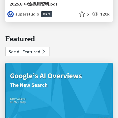
2026.8_中途採用資料.pdf
superstudio
5
120k
PRO
Featured
See All Featured