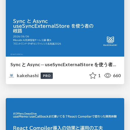
Sync と Async ─ useSyncExternalStore を使う者の岐路
kakehashi
1
660
PRO