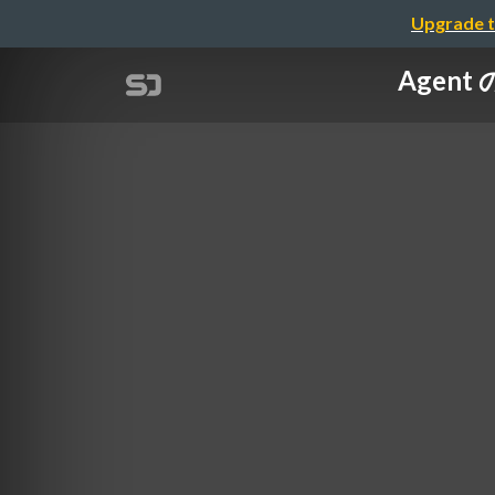
Upgrade t
Agen