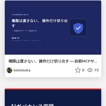
権限は渡さない、操作だけ切り出す ― 自前MCPサーバー実践入門
knishioka
0
73