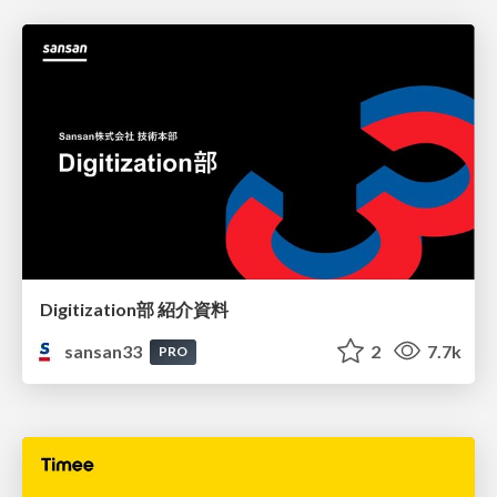
Digitization部 紹介資料
sansan33
2
7.7k
PRO