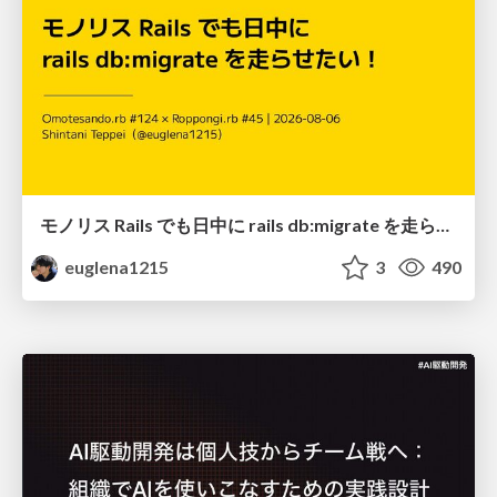
モノリス Rails でも日中に rails db:migrate を走らせたい！ / Daytime rails db:migrate on Monolithic Rails!
euglena1215
3
490