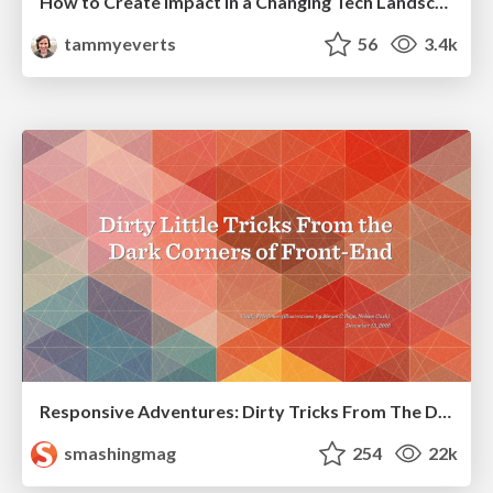
How to Create Impact in a Changing Tech Landscape [PerfNow 2023]
tammyeverts
56
3.4k
Responsive Adventures: Dirty Tricks From The Dark Corners of Front-End
smashingmag
254
22k