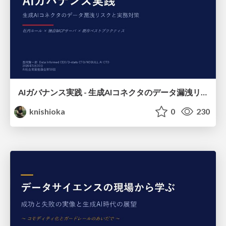
AIガバナンス実践 - 生成AIコネクタのデータ漏洩リスクと実務対策
knishioka
0
230