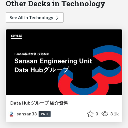
Other Decks in Technology
See All in Technology
Data Hubグループ 紹介資料
sansan33
0
3.1k
PRO