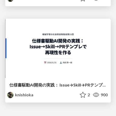
仕様書駆動AI開発の実践： Issue→Skill→PRテンプレで 再現性を作る
knishioka
2
900