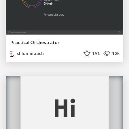
Practical Orchestrator
shlominoach
191
12k