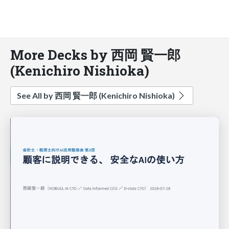
More Decks by 西岡 賢一郎
(Kenichiro Nishioka)
See All by 西岡 賢一郎 (Kenichiro Nishioka)