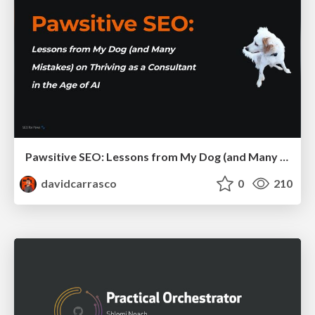
Pawsitive SEO: Lessons from My Dog (and Many Mistakes) on Thriving as a Consultant in the Age of AI
davidcarrasco
0
210