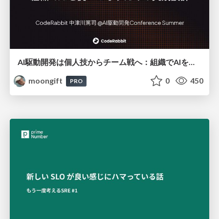
AI駆動開発は個人技からチーム戦へ：組織でAIを使いこなすための実践設計
moongift
0
450
PRO