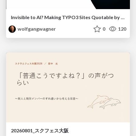
Invisible to AI? Making TYPO3 Sites Quotable by AI Search Systems
wolfgangwagner
0
120
20260801_スクフェス大阪