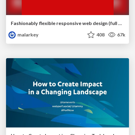
Fashionably flexible responsive web design (full day workshop)
malarkey
408
67k