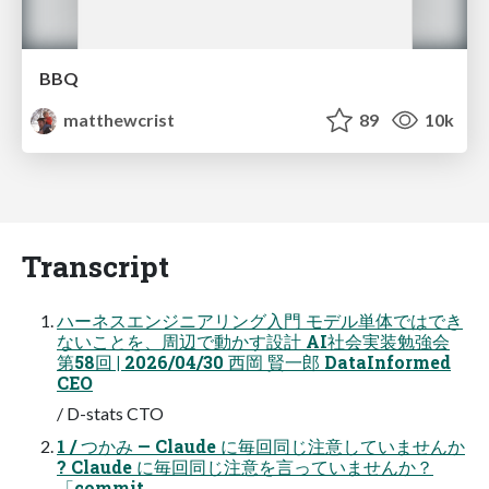
BBQ
matthewcrist
89
10k
Transcript
ハーネスエンジニアリング入門 モデル単体ではでき
ないことを、周辺で動かす設計 AI社会実装勉強会
第58回 | 2026/04/30 西岡 賢一郎 DataInformed
CEO
/ D-stats CTO
1 / つかみ — Claude に毎回同じ注意していませんか
? Claude に毎回同じ注意を言っていませんか？
「commit