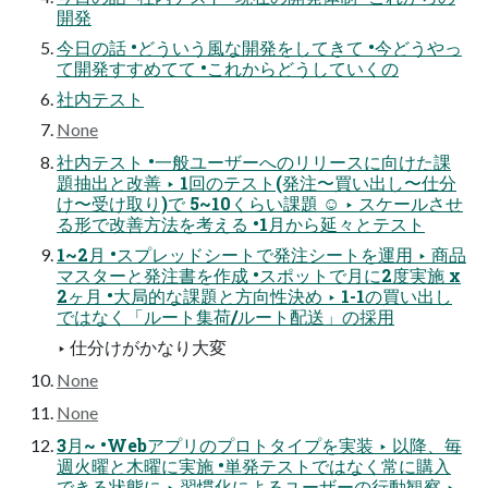
開発
今日の話 •どういう風な開発をしてきて •今どうやっ
て開発すすめてて •これからどうしていくの
社内テスト
None
社内テスト •一般ユーザーへのリリースに向けた課
題抽出と改善 ‣ 1回のテスト(発注〜買い出し〜仕分
け〜受け取り)で 5~10くらい課題 ☺ ‣ スケールさせ
る形で改善方法を考える •1月から延々とテスト
1~2月 •スプレッドシートで発注シートを運用 ‣ 商品
マスターと発注書を作成 •スポットで月に2度実施 x
2ヶ月 •大局的な課題と方向性決め ‣ 1-1の買い出し
ではなく「ルート集荷/ルート配送」の採用
‣ 仕分けがかなり大変
None
None
3月~ •Webアプリのプロトタイプを実装 ‣ 以降、毎
週火曜と木曜に実施 •単発テストではなく常に購入
できる状態に ‣ 習慣化によるユーザーの行動観察 ‣