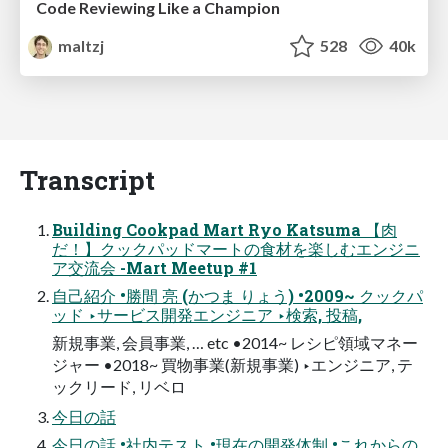
Code Reviewing Like a Champion
maltzj
528
40k
Transcript
Building Cookpad Mart Ryo Katsuma 【肉
だ！】クックパッドマートの食材を楽しむエンジニ
ア交流会 -Mart Meetup #1
自己紹介 •勝間 亮 (かつま りょう) •2009~ クックパ
ッド ‣サービス開発エンジニア ‣検索, 投稿,
新規事業, 会員事業, … etc •2014~ レシピ領域マネー
ジャー •2018~ 買物事業(新規事業) ‣エンジニア, テ
ックリード, リベロ
今日の話
今日の話 •社内テスト •現在の開発体制 •これからの