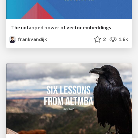
The untapped power of vector embeddings
frankvandijk
2
1.8k