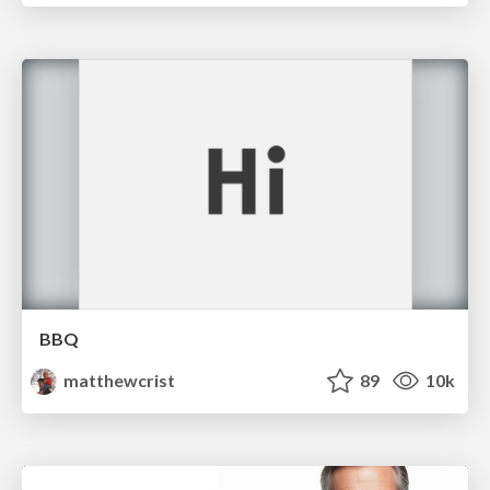
BBQ
matthewcrist
89
10k