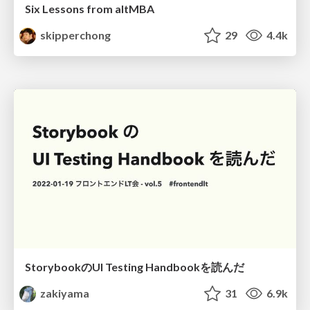
Six Lessons from altMBA
skipperchong
29
4.4k
StorybookのUI Testing Handbookを読んだ
zakiyama
31
6.9k