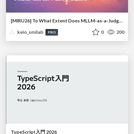
[MIRU26] To What Extent Does MLLM-as-a-Judge Exhibit Cross-Model Preference Bias?
keio_smilab
0
200
PRO
TypeScript入門 2026