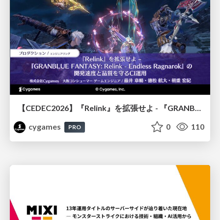
【CEDEC2026】『Relink』を拡張せよ - 『GRANBLUE FANTASY: Relink - Endless Ragnarok』の開発速度と品質を守るCI運用
cygames
0
110
PRO