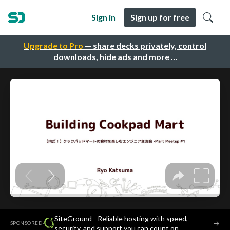
Sign in
Sign up for free
Upgrade to Pro
— share decks privately, control
downloads, hide ads and more …
SiteGround - Reliable hosting with speed,
·
→
SPONSORED
security, and support you can count on.