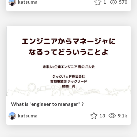
katsuma
1
570
What is "engineer to manager" ?
katsuma
13
9.1k