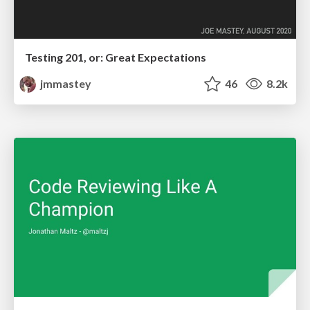
Testing 201, or: Great Expectations
jmmastey
46
8.2k