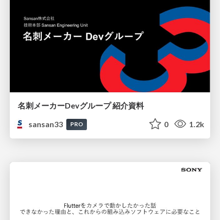
名刺メーカーDevグループ 紹介資料
sansan33
0
1.2k
PRO