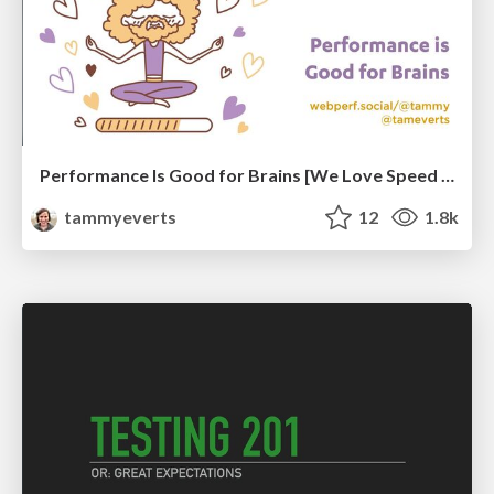
Performance Is Good for Brains [We Love Speed 2024]
tammyeverts
12
1.8k