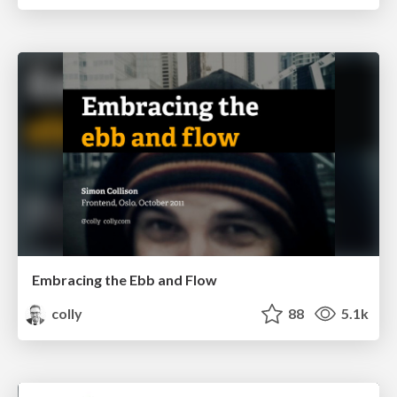
Embracing the Ebb and Flow
colly
88
5.1k