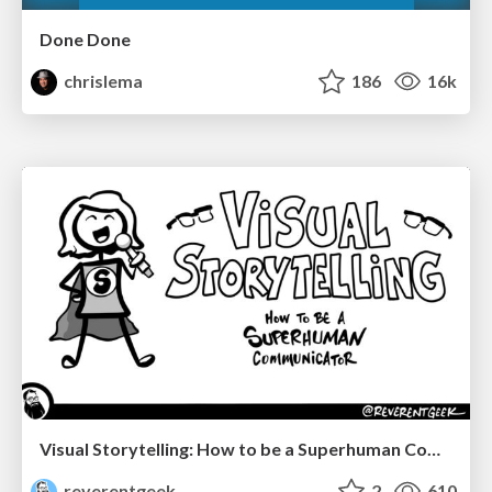
Done Done
chrislema
186
16k
Visual Storytelling: How to be a Superhuman Communicator
reverentgeek
2
610