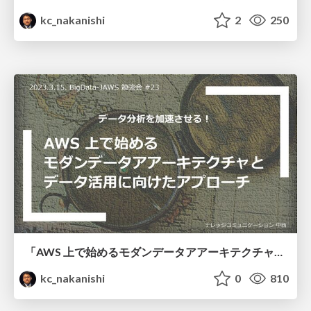
kc_nakanishi
2
250
「AWS 上で始めるモダンデータアアーキテクチャと データ活用に向けたアプローチ」
kc_nakanishi
0
810