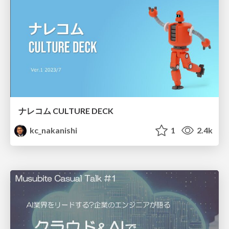
ナレコム CULTURE DECK
kc_nakanishi
1
2.4k