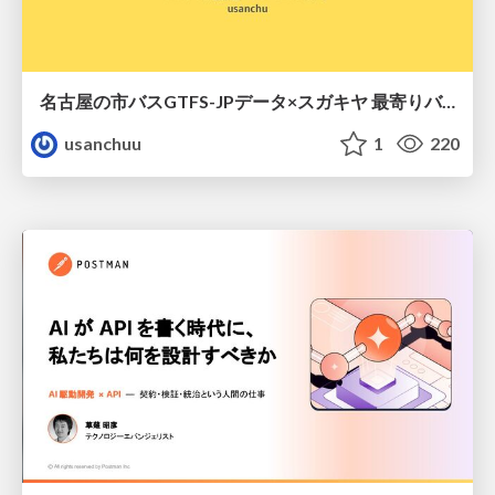
名古屋の市バスGTFS-JPデータ×スガキヤ 最寄りバス停検索をAmazon ElastiCache Serverless for Valkeyで最適化する
usanchuu
1
220