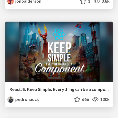
jonoalderson
1
3.8k
ReactJS: Keep Simple. Everything can be a component!
pedronauck
666
130k