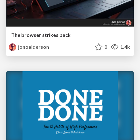
The browser strikes back
jonoalderson
0
1.4k