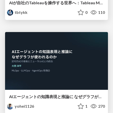
AIが自社のTableauを操作する世界へ：Tableau MCP超入門
tbtykk
0
110
AIエージェントの知識表現と推論に なぜグラフが使われるのか - 記号的AIの復権とニューラルAIとの統合
yohei1126
1
270