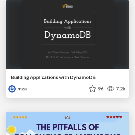
Building Applications with DynamoDB
mza
96
7.2k