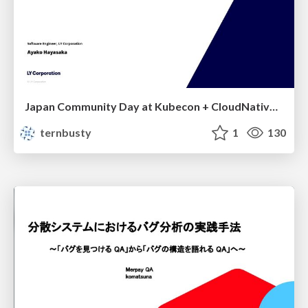
Japan Community Day at Kubecon + CloudNativeCon Japan 2026: Learning Container Privilege Control by Building My Own Low-Level Container Runtime
ternbusty
1
130