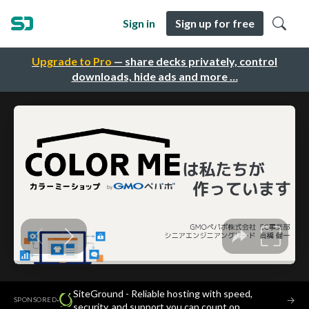
Sign in
Sign up for free
Upgrade to Pro
— share decks privately, control
downloads, hide ads and more …
SiteGround - Reliable hosting with speed,
·
→
SPONSORED
security, and support you can count on.