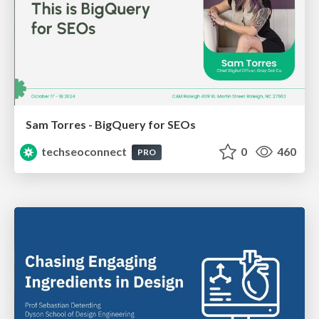
Sam Torres - BigQuery for SEOs
techseoconnect
0
460
PRO