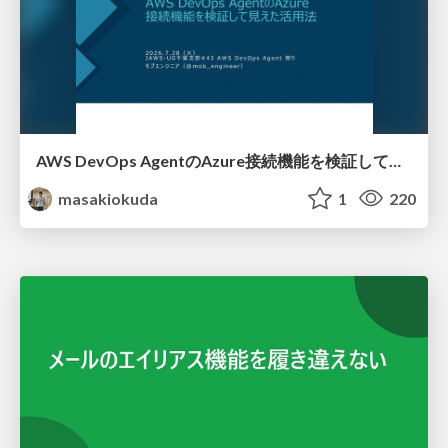
AWS DevOps AgentのAzure接続機能を検証して見えた活用法／Use Cases Verified for the AWS DevOps Agent's Azure Connectivity Feature
masakiokuda
1
220