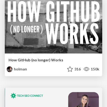
How GitHub (no longer) Works
holman
316
150k