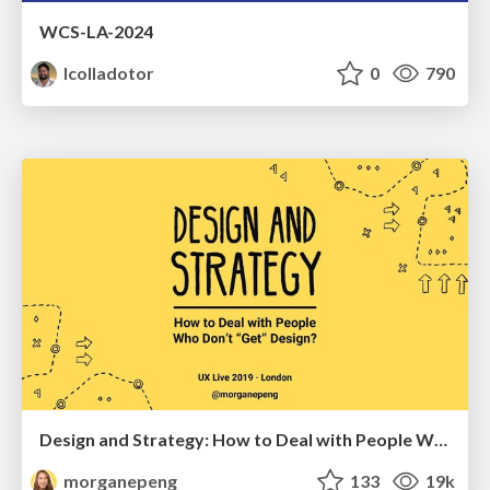
WCS-LA-2024
lcolladotor
0
790
Design and Strategy: How to Deal with People Who Don’t "Get" Design
morganepeng
133
19k