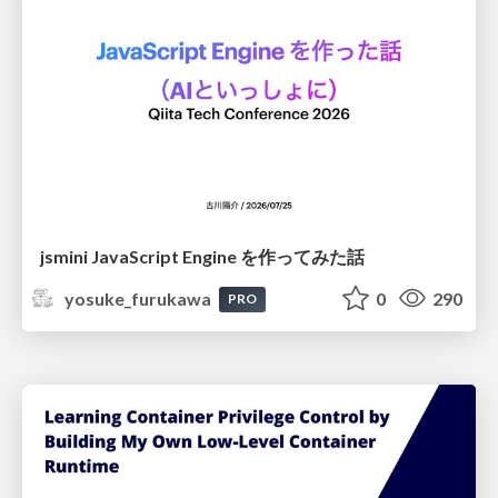
jsmini JavaScript Engine を作ってみた話
yosuke_furukawa
0
290
PRO