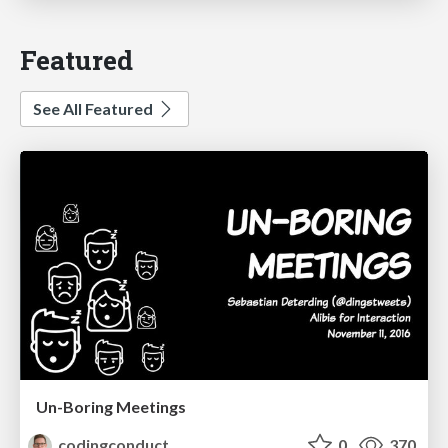
Featured
See All Featured
Un-Boring Meetings
codingconduct
0
370