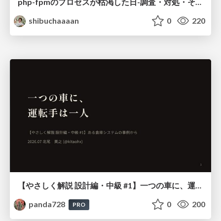
php-fpmのプロセスが枯渇した日-調査・対処・そして本当にやるべきだったこと-
shibuchaaaan
0
220
【やさしく解説 設計編・中級 #1】一つの車に、運転手は一人 ～ある倉庫システムの事例から～
panda728
0
200
PRO