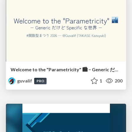
Welcome to the "Parametricity" 🏙️ − Generic だけど Specific な世界 −
guvalif
1
200
PRO