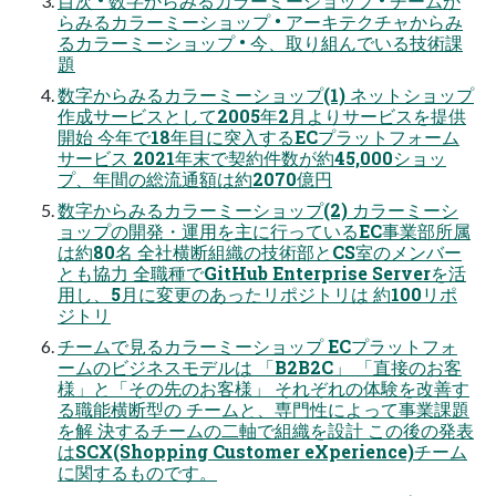
目次 • 数字からみるカラーミーショップ • チームか
らみるカラーミーショップ • アーキテクチャからみ
るカラーミーショップ • 今、取り組んでいる技術課
題
数字からみるカラーミーショップ(1) ネットショップ
作成サービスとして2005年2月よりサービスを提供
開始 今年で18年目に突入するECプラットフォーム
サービス 2021年末で契約件数が約45,000ショッ
プ、年間の総流通額は約2070億円
数字からみるカラーミーショップ(2) カラーミーシ
ョップの開発・運用を主に行っているEC事業部所属
は約80名 全社横断組織の技術部とCS室のメンバー
とも協力 全職種でGitHub Enterprise Serverを活
用し、5月に変更のあったリポジトリは 約100リポ
ジトリ
チームで見るカラーミーショップ ECプラットフォ
ームのビジネスモデルは 「B2B2C」 「直接のお客
様」と「その先のお客様」 それぞれの体験を改善す
る職能横断型の チームと、専門性によって事業課題
を解 決するチームの二軸で組織を設計 この後の発表
はSCX(Shopping Customer eXperience)チーム
に関するものです。