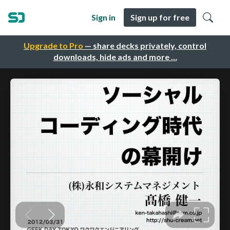
Sign in
Sign up for free
Upgrade to Pro
— share decks privately, control
downloads, hide ads and more …