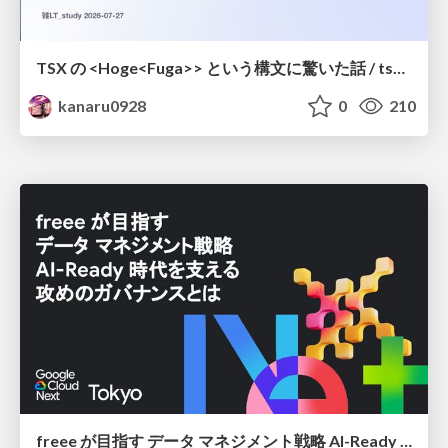
TSX の <Hoge<Fuga>> という構文に驚いた話 / tsx-type-argument-syntax
kanaru0928
0
210
freee が目指す データ マネジメント戦略 AI-Ready 時代を支える 攻めのガバナンスとは