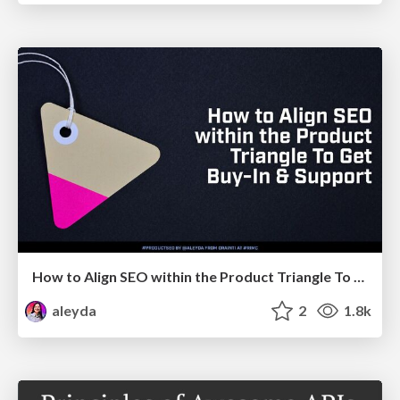
How to Align SEO within the Product Triangle To Get Buy-In & Support - #RIMC
aleyda
2
1.8k