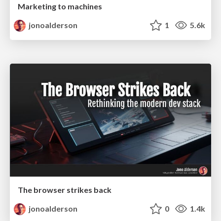
Marketing to machines
jonoalderson
1
5.6k
The browser strikes back
jonoalderson
0
1.4k