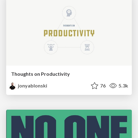
Thoughts on Productivity
jonyablonski
76
5.3k