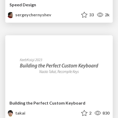
Speed Design
sergeychernyshev
33
2k
Building the Perfect Custom Keyboard
takai
2
830