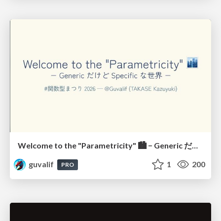
Welcome to the "Parametricity" 🏙️ − Generic だけど Specific な世界 −
guvalif
1
200
PRO