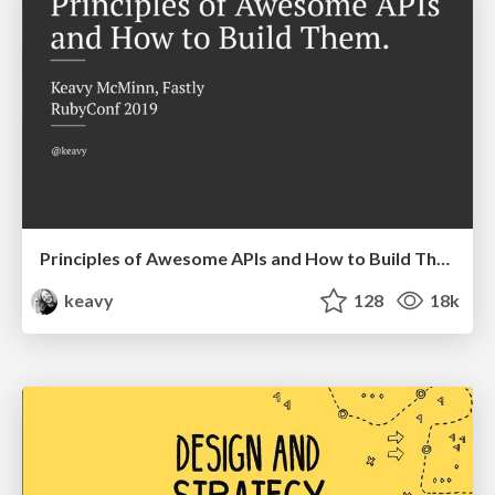
Principles of Awesome APIs and How to Build Them.
keavy
128
18k