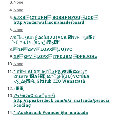
None
None
&JXB4ZTUFN.BOBHFNFOUJOD
http://coderwall.com/leaderboard
None
डୗ։ൃΛੜۀͱ͍ͯ͠ Δձࣾͷɺ(JU)VCΛ ࢖ͬͨνʔϜ։ൃͷ΍Γ
ํͱɺ࠷ۙͷڵຯਂ͍ग़ དྷࣄʹ͍ͭͯ ࠓ೔ͷ͓͸ͳ͠
%PZPVLOPX(JU)VC
%PZPVLOPXlTPDJBMDPEJOHz
None
“ ҰਓͰಇ͘ΑΓҰॹʹಇ͘ͷָ͕ͳੈք Ͱੜ͖͍͖͍ͯͨɻιϑτ΢ΣΞ։ൃϓ
ϩηεͷͲͷ෦෼Λͱͬͯ΋ָ͍͠ɻͦ ΜͳੈքͰɻͦͯ͠(JU)VCͳΒͦΕΛ
ޙԡ͠Ͱ͖Δͱ͓΋͏Μͩɻ GitHub CEO Wanstrath
࢓ࣄ͸ָ͍͠
ιʔγϟϧίʔσΟϯά ͷੈք দాɹ໌
http://speakerdeck.com/u/a_matsuda/p/socia
l-coding
“ ɹAsakusa.rb Founder @a_matsuda