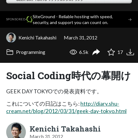
SiteGround - Reliable hosting with speed,
·
→
SPONSORED
security, and support you can count on.
Kenichi Takahashi
March 31, 2012
Programming
6.5k
17
Social Coding時代の幕開け
GEEK DAY TOKYOでの発表資料です。
これについての日記はこちら:
http://diary.shu-
cream.net/blog/2012/03/31/geek-day-tokyo.html
Kenichi Takahashi
March 31, 2012