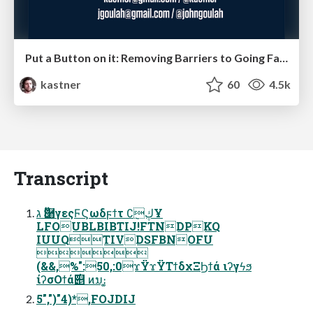
Put a Button on it: Removing Barriers to Going Fast.
kastner
60
4.5k
Transcript
ג Ӭ࿨γεςϜϚωδϝϯτ ∁ڮ݈Ұ
LFOUBLBIBTIJ!FTNDPKQ
IUUQTIVDSFBNOFU

(&&,%":50,:0ϫΫϫΫΤϯδχΞϦϯά ιʔγϟϧ
ίʔσΟϯά࣌୅ ͷນ։͚
5",")"4)*,FOJDIJ