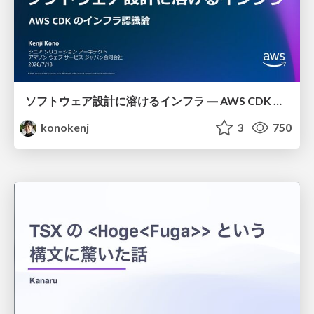
ソフトウェア設計に溶けるインフラ ― AWS CDK のインフラ認識論
konokenj
3
750