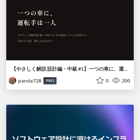
【やさしく解説 設計編・中級 #1】一つの車に、運転手は一人 ～ある倉庫システムの事例から～
panda728
0
200
PRO