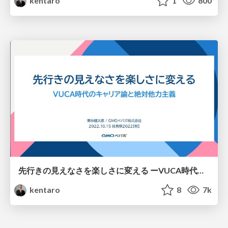
kentaro
1
800
先行きの見えなさを楽しさに変える ーVUCA時代のキャリア論と絶対他力主義ー / How to develop your career in the VUCA era
kentaro
8
7k