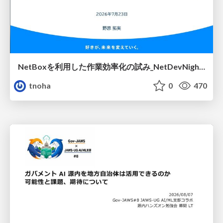
NetBoxを利用した作業効率化の試み_NetDevNight4
tnoha
0
470