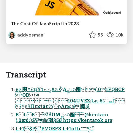
The Cost Of JavaScript in 2023
addyosmani
55
10k
Transcript
ະདྷʹ޲͚ͯϓϩμΫτ։ൃΛଅਐ͢Δ ܀ྛ݈ଠ࿠(.01FQBCP
*OD
104UVEZɿՆͷ-5େࡇΓ
ʙϥΠτχϯάτʔΫ͕ੈքΛπφ͙ʙ ΍͍͖ͬͯɺͷ͍͖ͬͯ
BLB͋ΜͪΆͪΌΜ ܀ྛ݈ଠ࿠@kentaro
(.0ϖύϘגࣜձࣾऔక໾$50 https://kentarok.org
1.+1$P'PVOEFS 1.+1αΠτ؅ཧऀ