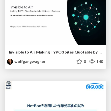
Invisible to AI? Making TYPO3 Sites Quotable by AI Search Systems
wolfgangwagner
0
140