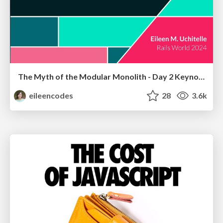
The Myth of the Modular Monolith - Day 2 Keynote - Rails World 2024
eileencodes
28
3.6k