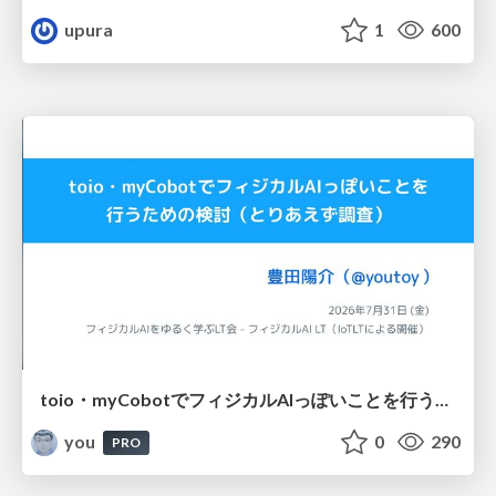
upura
1
600
toio・myCobotでフィジカルAIっぽいことを行うための検討（とりあえず調査） / フィジカルAI LT（IoTLTによる開催）
you
0
290
PRO