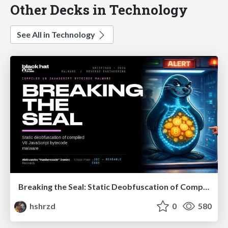
Other Decks in Technology
See All in Technology
Breaking the Seal: Static Deobfuscation of Compiled V8 JavaScript Bytecode Malware
hshrzd
0
580