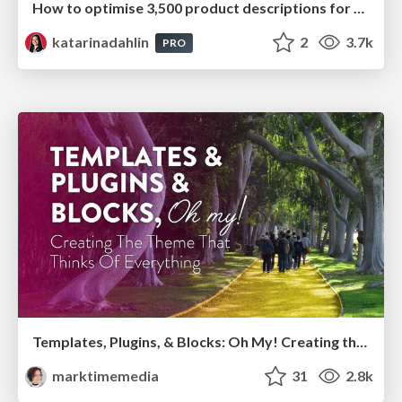
How to optimise 3,500 product descriptions for ecommerce in one day using ChatGPT
katarinadahlin
2
3.7k
PRO
Templates, Plugins, & Blocks: Oh My! Creating the theme that thinks of everything
marktimemedia
31
2.8k