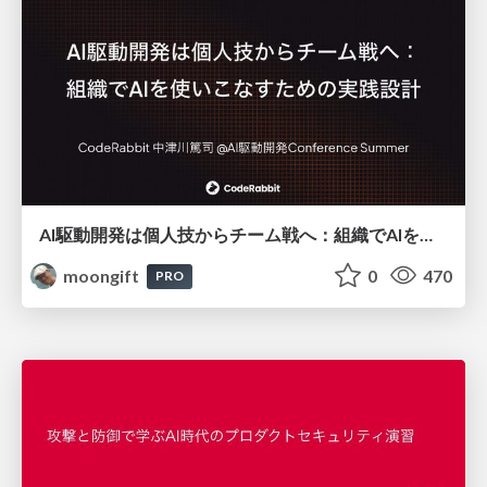
AI駆動開発は個人技からチーム戦へ：組織でAIを使いこなすための実践設計
moongift
0
470
PRO