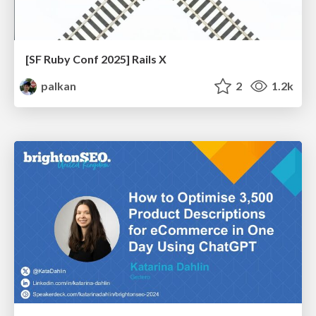
[SF Ruby Conf 2025] Rails X
palkan
2
1.2k