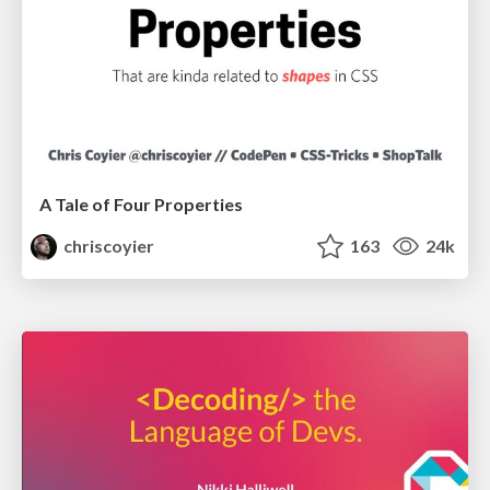
A Tale of Four Properties
chriscoyier
163
24k