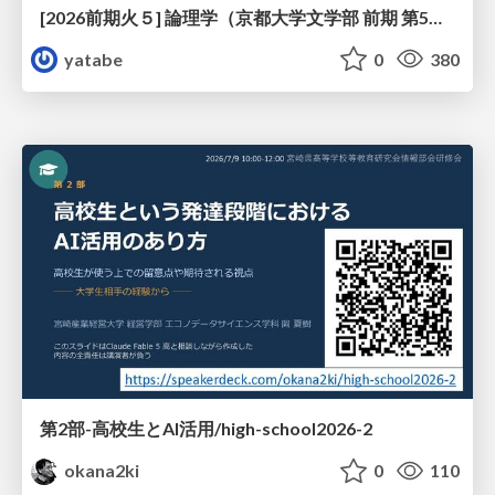
[2026前期火５] 論理学（京都大学文学部 前期 第5回）「 ならばの問題演習・proof net・かつの規則」
yatabe
0
380
第2部-高校生とAI活用/high-school2026-2
okana2ki
0
110