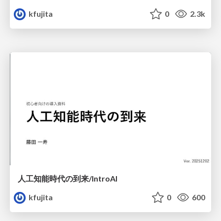
kfujita
0
2.3k
人工知能時代の到来/IntroAI
kfujita
0
600