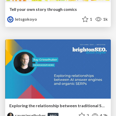
Tell your own story through comics
letsgokoyo
1
1k
Exploring the relationship between traditional SERPs and Gen AI search
raygrieselhuber
2
4.2k
PRO