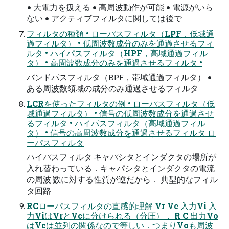
• 大電力を扱える • 高周波動作が可能 • 電源がいら
ない • アクティブフィルタに関しては後で
フィルタの種類 • ローパスフィルタ（LPF，低域通
過フィルタ） • 低周波数成分のみを通過させるフィ
ルタ • ハイパスフィルタ（HPF，高域通過フィル
タ） • 高周波数成分のみを通過させるフィルタ •
バンドパスフィルタ（BPF，帯域通過フィルタ） •
ある周波数領域の成分のみ通過させるフィルタ
LCRを使ったフィルタの例 • ローパスフィルタ（低
域通過フィルタ） • 信号の低周波数成分を通過させ
るフィルタ • ハイパスフィルタ（高域通過フィル
タ） • 信号の高周波数成分を通過させるフィルタ ロ
ーパスフィルタ
ハイパスフィルタ キャパシタとインダクタの場所が
入れ替わっている．キャパシタとインダクタの電流
の周波 数に対する性質が逆だから． 典型的なフィル
タ回路
RCローパスフィルタの直感的理解 Vr Vc 入力Vi 入
力ViはVrとVcに分けられる（分圧）． R C 出力Vo
はVcは並列の関係なので等しい．つまりVoも周波