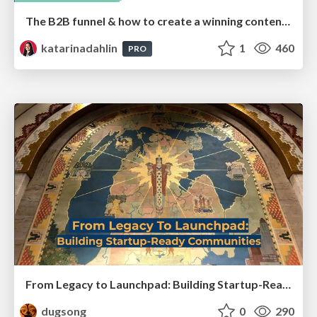
The B2B funnel & how to create a winning content strategy
katarinadahlin
1
460
PRO
From Legacy to Launchpad: Building Startup-Ready Communities
dugsong
0
290