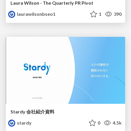
Laura Wilson - The Quarterly PR Pivot
laurawilsonbseo1
1
390
Stardy 会社紹介資料
stardy
0
4.5k