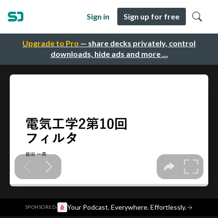
Sign in
Sign up for free
Upgrade to Pro
— share decks privately, control
downloads, hide ads and more …
·
Your Podcast. Everywhere. Effortlessly.
→
SPONSORED