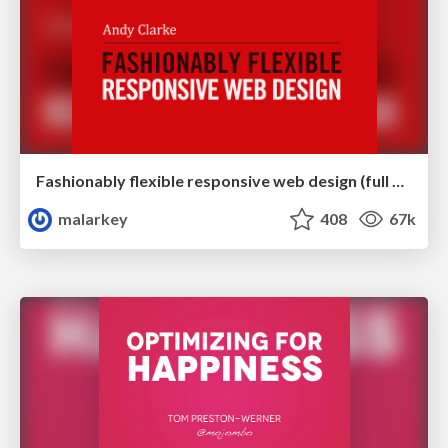
Fashionably flexible responsive web design (full day workshop)
malarkey
408
67k