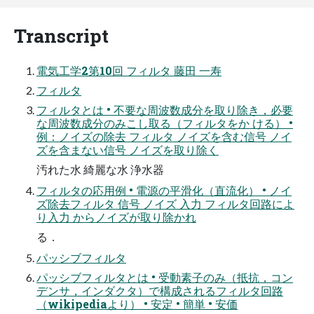
Transcript
電気工学2第10回 フィルタ 藤田 一寿
フィルタ
フィルタとは • 不要な周波数成分を取り除き，必要
な周波数成分のみこし取る（フィルタをか ける） •
例：ノイズの除去 フィルタ ノイズを含む信号 ノイ
ズを含まない信号 ノイズを取り除く
汚れた水 綺麗な水 浄水器
フィルタの応用例 • 電源の平滑化（直流化） • ノイ
ズ除去フィルタ 信号 ノイズ 入力 フィルタ回路によ
り入力 からノイズが取り除かれ
る．
パッシブフィルタ
パッシブフィルタとは • 受動素子のみ（抵抗，コン
デンサ，インダクタ）で構成されるフィルタ回路
（wikipediaより） • 安定 • 簡単 • 安価