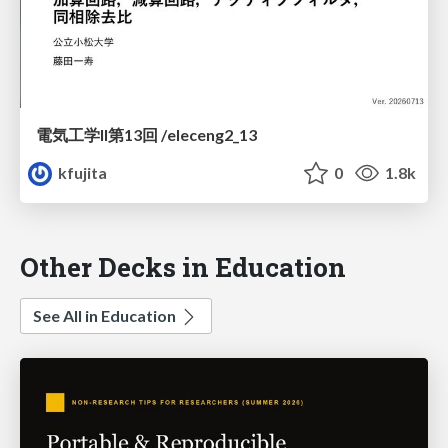
電気工学II第13回 /eleceng2_13
kfujita
0
1.8k
Other Decks in Education
See All in Education