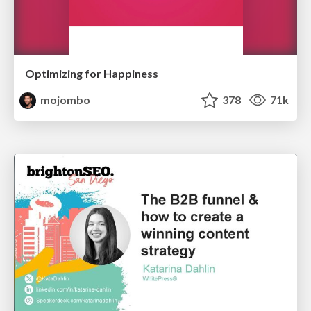
Optimizing for Happiness
mojombo
378
71k