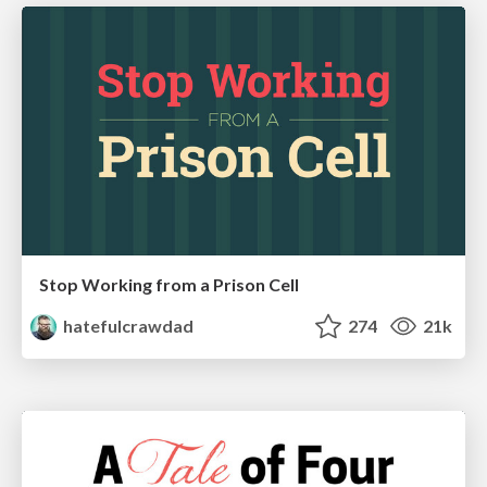
Stop Working from a Prison Cell
hatefulcrawdad
274
21k