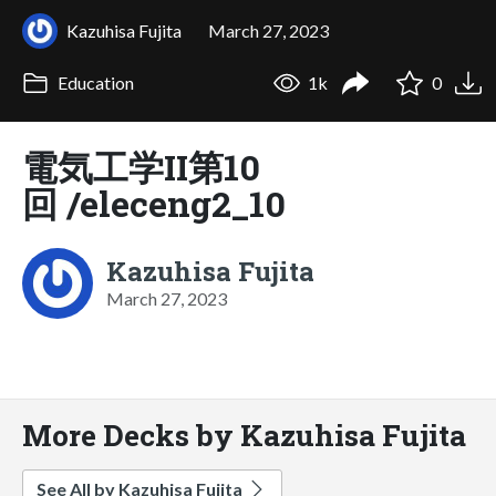
Kazuhisa Fujita
March 27, 2023
Education
1k
0
電気工学II第10
回 /eleceng2_10
Kazuhisa Fujita
March 27, 2023
More Decks by Kazuhisa Fujita
See All by Kazuhisa Fujita