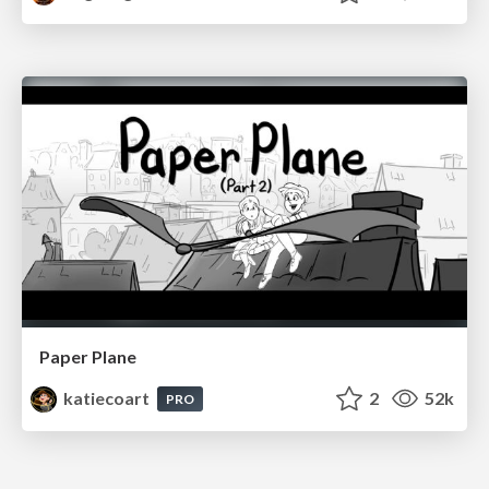
Paper Plane
katiecoart
2
52k
PRO