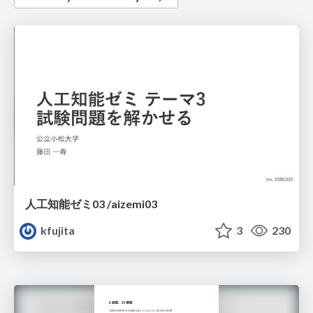
人工知能ゼミ03 /aizemi03
kfujita
3
230