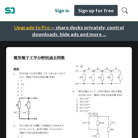
Sign in
Sign up for free
Upgrade to Pro
— share decks privately, control
downloads, hide ads and more …