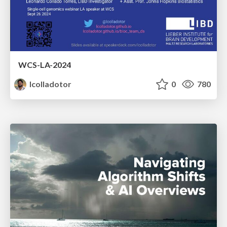
WCS-LA-2024
lcolladotor
0
780