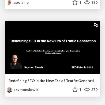
apolaine
1
380
Redefining SEO in the New Era of Traffic Generation
szymonslowik
1
370