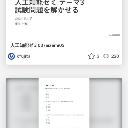
人工知能ゼミ03 /aizemi03
kfujita
3
220