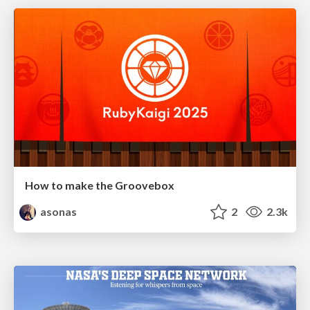
How to make the Groovebox
asonas
2
2.3k