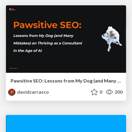
Pawsitive SEO: Lessons from My Dog (and Many Mistakes) on Thriving as a Consultant in the Age of AI
davidcarrasco
0
200