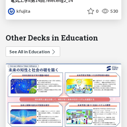
電気工学II第14回 /eleceng2_14
kfujita
0
530
Other Decks in Education
See All in Education