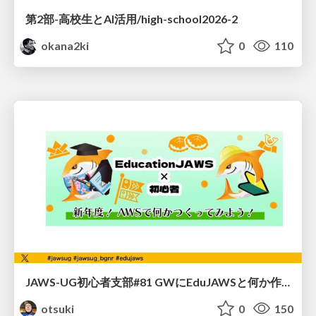
第2部-高校生とAI活用/high-school2026-2
okana2ki
0
110
JAWS-UG初心者支部#81 GWにEduJAWSと何か作ろうもくもく会！
otsuki
0
150