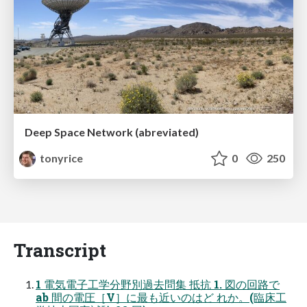
Deep Space Network (abreviated)
tonyrice
0
250
Transcript
1 電気電子工学分野別過去問集 抵抗 1. 図の回路で
ab 間の電圧［V］に最も近いのはど れか。(臨床工