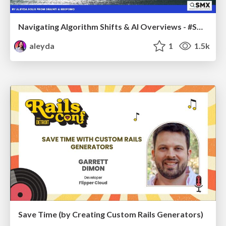
Navigating Algorithm Shifts & AI Overviews - #SMXNext
aleyda
1
1.5k
Save Time (by Creating Custom Rails Generators)