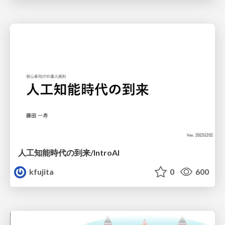
人工知能時代の到来/IntroAI
kfujita
0
600