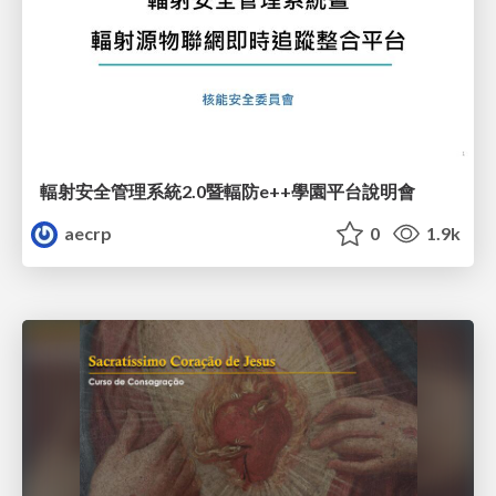
輻射安全管理系統2.0暨輻防e++學園平台說明會
aecrp
0
1.9k