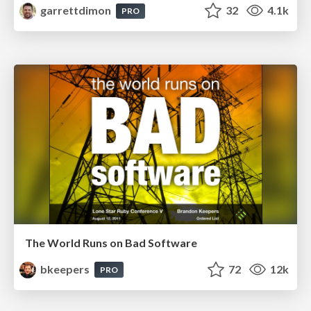
garrettdimon
32
4.1k
PRO
The World Runs on Bad Software
bkeepers
72
12k
PRO