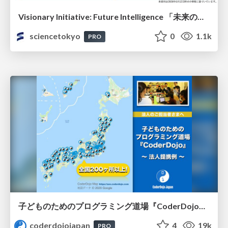
Visionary Initiative: Future Intelligence 「未来の知性と社会の礎を築く」｜Science Tokyo（東京科学大学）
sciencetokyo
0
1.1k
PRO
子どものためのプログラミング道場『CoderDojo』〜法人提携例〜 / Partnership with CoderDojo Japan
coderdojojapan
4
19k
PRO