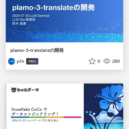
plamo-3-translateの開発
pfn
0
280
PRO