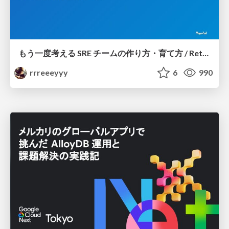
もう一度考える SRE チームの作り方・育て方 / Rethinking SRE #1: Building and Growing SRE Teams
rrreeeyyy
6
990