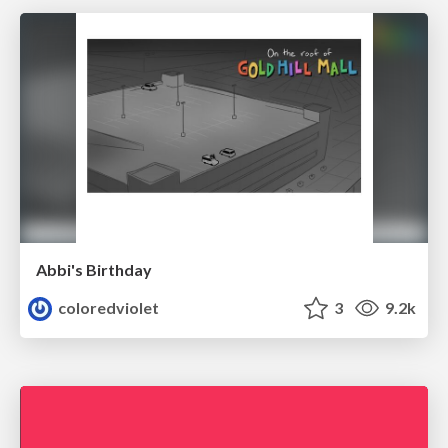
Abbi's Birthday
coloredviolet
3
9.2k