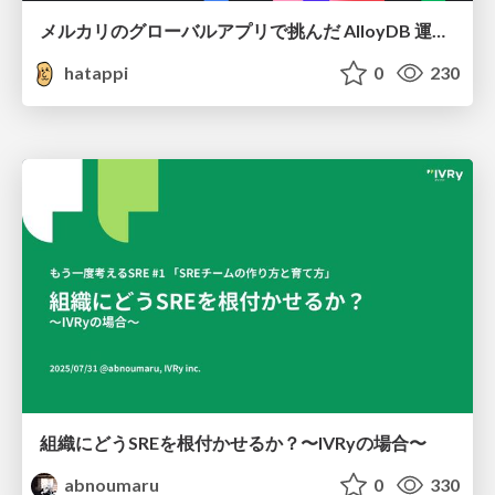
メルカリのグローバルアプリで挑んだ AlloyDB 運用と課題解決の実践記
hatappi
0
230
組織にどうSREを根付かせるか？〜IVRyの場合〜
abnoumaru
0
330