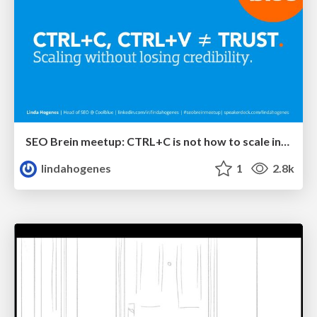
SEO Brein meetup: CTRL+C is not how to scale international SEO
lindahogenes
1
2.8k