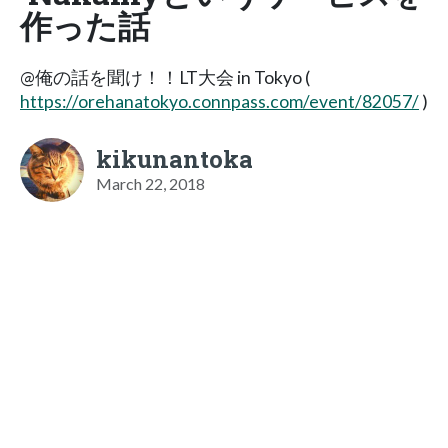
作った話
@俺の話を聞け！！LT大会 in Tokyo (
https://orehanatokyo.connpass.com/event/82057/
)
kikunantoka
March 22, 2018