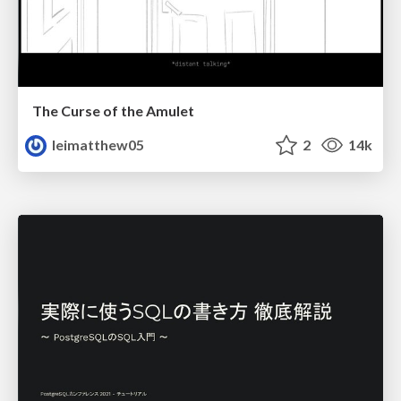
The Curse of the Amulet
leimatthew05
2
14k