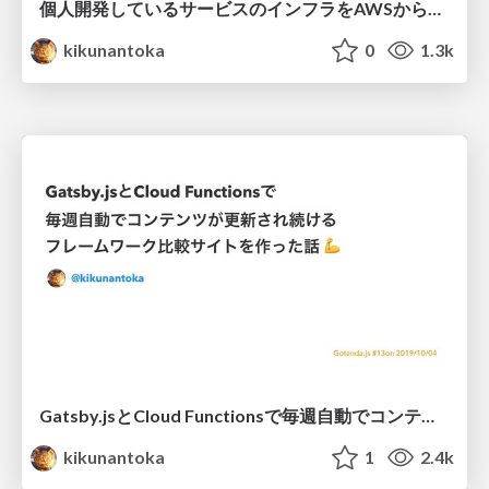
個人開発しているサービスのインフラをAWSからGCPに載せ替えた話 💪 / kojin_kaihatsu_night_3
kikunantoka
0
1.3k
Gatsby.jsとCloud Functionsで毎週自動でコンテンツが更新され続けるフレームワーク比較サイトを作った話 / gotanda_js_13
kikunantoka
1
2.4k