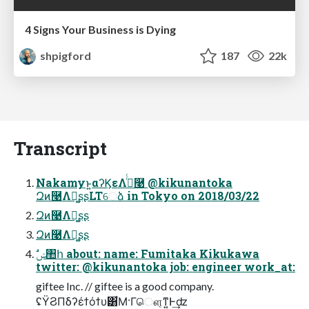
4 Signs Your Business is Dying
shpigford
187
22k
Transcript
Nakamyͱ͍͏αʔϏεΛ࡞ͬͨ࿩ @kikunantoka
Զͷ࿩Λฉ͚ʂʂLTେձ in Tokyo on 2018/03/22
Զͷ࿩Λฉ͚ʂʂ
Զͷ࿩Λฉ͚ʂʂ
twitter: @kikunantoka job: engineer work_at:
giftee Inc. // giftee is a good company.
ʢΫϨΠδʔέϯόϯυ͸͋Μ·Γௌ͔ͳ͍Ͱ͢ʣ