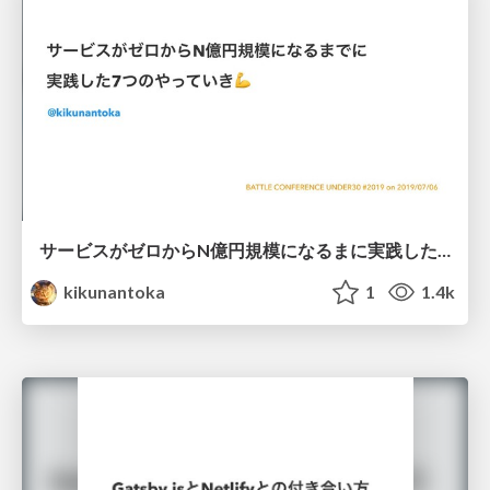
サービスがゼロからN億円規模になるまに実践した7つのやっていき / 7_yatteiki_battle_conference_u30_2019
kikunantoka
1
1.4k