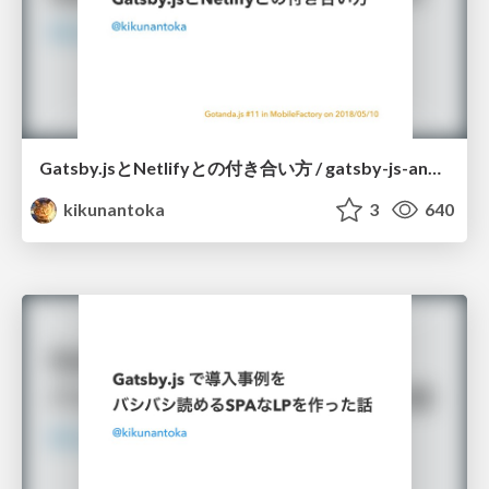
Gatsby.jsとNetlifyとの付き合い方 / gatsby-js-and-netlify
kikunantoka
3
640