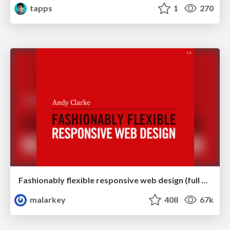
tapps
1
270
Fashionably flexible responsive web design (full day workshop)
malarkey
408
67k