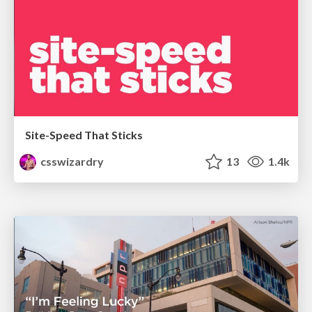
Site-Speed That Sticks
csswizardry
13
1.4k