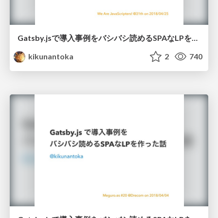
Gatsby.jsで導入事例をバシバシ読めるSPAなLPを作った話 / gatsby-js-for-biz-lp
kikunantoka
2
740