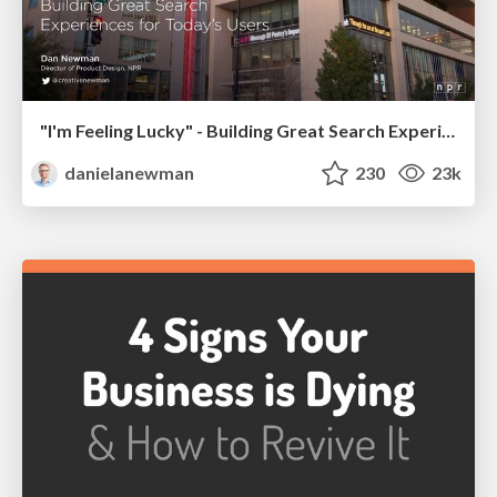
"I'm Feeling Lucky" - Building Great Search Experiences for Today's Users (#IAC19)
danielanewman
230
23k