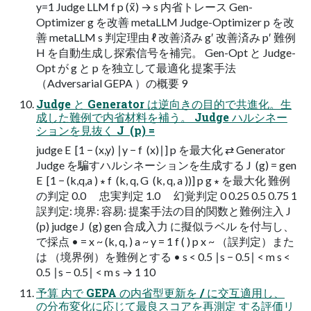
y=1 Judge LLM f p (x̃) → s 内省トレース Gen-
Optimizer g を改善 metaLLM Judge-Optimizer p を改
善 metaLLM s 判定理由 ℓ 改善済み g′ 改善済み p′ 難例
H を⾃動⽣成し探索信号を補完。 Gen-Opt と Judge-
Opt が g と p を独⽴して最適化 提案手法
（Adversarial GEPA ）の概要 9
Judge と Generator は逆向きの目的で共進化。生
成した難例で内省材料を補う。 Judge ハルシネー
ションを見抜く J ​ (p) =
judge E ​ [1 − (x,y) ∣y − f ​ (x)∣] p を最大化 ⇄ Generator
Judge を騙すハルシネーションを生成する J ​ (g) = gen
E ​ [1 − (k,q,a ) ∗ f ​ (k, q, G ​ (k, q, a ))] p g ∗ を最大化 難例
の判定 0.0 忠実判定 1.0 幻覚判定 0 0.25 0.5 0.75 1
誤判定: 境界: 容易: 提案手法の目的関数と難例注入 J ​
(p) judge J ​ (g) gen 合成入力 に擬似ラベル を付与し、
で採点 • = x ~ (k, q, ) a ~ y = 1 f ( ) p x ~ （誤判定）また
は （境界例）を難例とする • s < 0.5 ∣s − 0.5∣ < m s <
0.5 ∣s − 0.5∣ < m s → 1 10
予算 内で GEPA の内省型更新を / に交互適用し、
の分布変化に応じて最良スコアを再測定 する評価リ