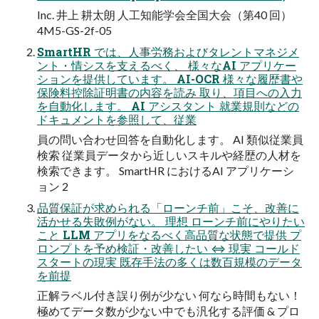
Inc. 井上 耕太朗 人工知能学会全国大会（第40 回）
4M5-GS-2f-05
SmartHR では、人事労務およびタレントマネジメ
ント・情シスを支えるべく、 様々なAI アプリケー
ションを提供しています。 AI-OCR 様々な履歴書や
保険料控除証明書の内容を読み 取り、項目への入力
を自動化します。 AI アシスタント 就業規則などの
ドキュメントを参照して、従業
員の問い合わせ回答を自動化します。 AI 類似従業員
検索 従業員データから近しいスキルや経歴の人材を
検索できます。 SmartHR におけるAI アプリケーシ
ョン 2
品質保証が求められる「ローンチ前」こそ、改善に
活かせる失敗例がない。 理想 ローンチ前にやりたい
こと LLM アプリをなるべく高品質な状態で提供 プ
ロンプトを予め検証・改善したい ⇔ 現実 コールド
スタートの現実 既存手法の多くは数百規模のデータ
を前提
正解ラベル付き誤り例が少ない 何なら時間もない！
極めてデータ数が少ない中でも汎化する評価 & プロ