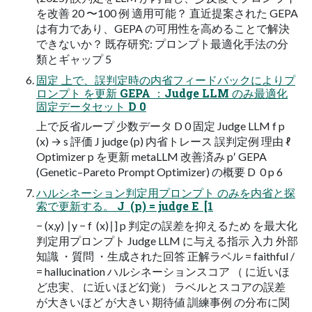
を改善 20 〜100 例 適用可能？ 直近提案された GEPA
は有力であり、GEPA の可用性を高めることで解決
できないか？ 既存研究: プロンプト最適化手法の分
類とギャップ 5
固定 上で、誤判定時の内省フィードバックによりプ
ロンプト を更新 GEPA ：Judge LLM のみ最適化
固定データセット D 0
上で反省ループ 少数データ D 0 固定 Judge LLM f p
(x) → s 評価 J judge (p) 内省トレース 誤判定例 理由 ℓ
Optimizer p を更新 metaLLM 改善済み p′ GEPA
(Genetic–Pareto Prompt Optimizer) の概要 D ​ 0 p 6
ハルシネーション判定用プロンプト のみを内省と探
索で更新する。 J ​ (p) = judge E ​ [1
− (x,y) ∣y − f ​ (x)∣] p 判定の誤差を抑えるため を最大化
判定用プロンプト Judge LLM に与える指示 入力 外部
知識 ・質問 ・生成された回答 正解ラベル = faithful /
= hallucination ハルシネーションスコア （ に近いほ
ど忠実、 に近いほど幻覚） ラベルとスコアの誤差
が大きいほど が大きい 期待値 訓練事例 の分布に関