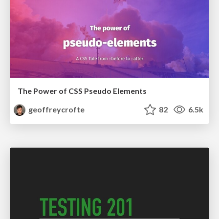
The Power of CSS Pseudo Elements
geoffreycrofte
82
6.5k