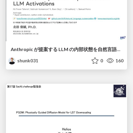
Anthropic が提案する LLM の内部状態を自然言語で説明可能にした Natural Language Autoencoders / Natural Language Autoencoders Produce Unsupervised Explanations of LLM Activations
shunk031
0
160