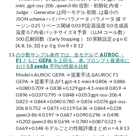
mini , gpt-oss-20b , qwen3-8b 役割・初期化 内省・
Judge ・Generator は同一モデル 初期 , は最小の
JSON schema ハイパーパラメータ パラメータ 値 マ
ージン 0.25 リベース閾値 0.03 判定器温度 0.0 生成器
温度 0.7 内省バッチサイズ 8 予算 （LLM コール数）
500 忍耐回数（Early Stopping ） 10 実験設定 p g n ∈
{4, 8, 16, 32} ± p ​ 0 g ​ 0 m θ ​ r B 12
の少数サンプル条件では、全モデルで AUROC ・
F1 ともに GEPA を上回る。 表. プロンプト最適化に
おける5 seeds 平均の性能を比較
Model n AUROC GEPA → 提案手法 ΔAUROC F1
GEPA → 提案手法 ΔF1 gpt-4.1-mini 4 0.806 → 0.886
+0.080 0.709 → 0.838 +0.129 gpt-4.1-mini 8 0.859 →
0.896 +0.037 0.795 → 0.848 +0.053 gpt-oss-20b 4
0.823 → 0.864 +0.040 0.780 → 0.856 +0.076 gpt-oss-
20b 8 0.752 → 0.871 +0.119 0.636 → 0.864 +0.228
qwen3-8b 4 0.597 → 0.687 +0.090 0.296 → 0.498
+0.202 qwen3-8b 8 0.694 → 0.780 +0.087 0.521 →
0.669 +0.148 モデルごとの性能評価まとめ n = 4, 8 13