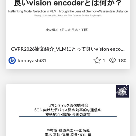
CVPR2026論文紹介_VLMにとって​良いvision encoderとは何か？​Rethinking Model Selection in VLM Through the Lens of Gromov-Wasserstein Distance​
kobayashi31
1
180