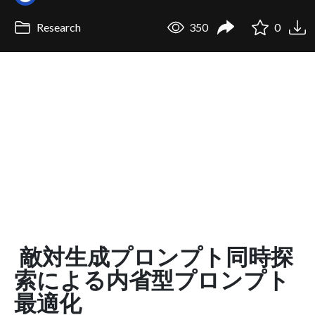
Research
350
0
敵対生成プロンプト同時探
索による内省型プロンプト
最適化