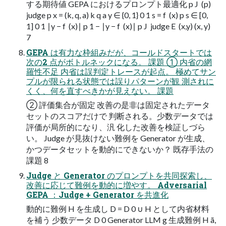
する期待値 GEPA におけるプロンプト最適化 p J ​ (p)
judge p x = (k, q, a) k q a y ∈ {0, 1} 0 1 s = f ​ (x) p s ∈ [0,
1] 0 1 ∣y − f ​ (x)∣ p 1 − ∣y − f ​ (x)∣ p J ​ judge E ​ (x,y) (x, y)
7
GEPA は有力な枠組みだが、コールドスタートでは
次の2 点がボトルネックになる。 課題 ① 内省の網
羅性不足 内省は誤判定トレースが起点。 極めてサン
プルが限られる状態では誤りパターンが観 測されに
くく、何を直すべきかが見えない。 課題
② 評価集合が固定 改善の是非は固定されたデータ
セットのスコアだけで 判断される。少数データでは
評価が局所的になり、汎 化した改善を検証しづら
い。 Judge が見抜けない難例を Generator が生成、
かつデータセットを動的にできないか？ 既存手法の
課題 8
Judge と Generator のプロンプトを共同探索し、
改善に応じて難例を動的に増やす。 Adversarial
GEPA ：Judge + Generator を共進化
動的に難例 H を⽣成し D = D 0 ∪ H として内省材料
を補う 少数データ D 0 Generator LLM g ⽣成難例 H ã,