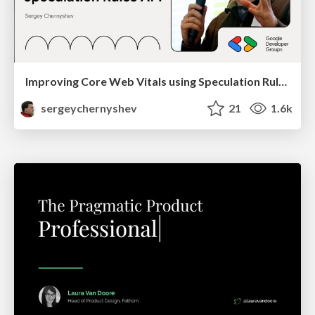
Improving Core Web Vitals using Speculation Rules API
sergeychernyshev
21
1.6k