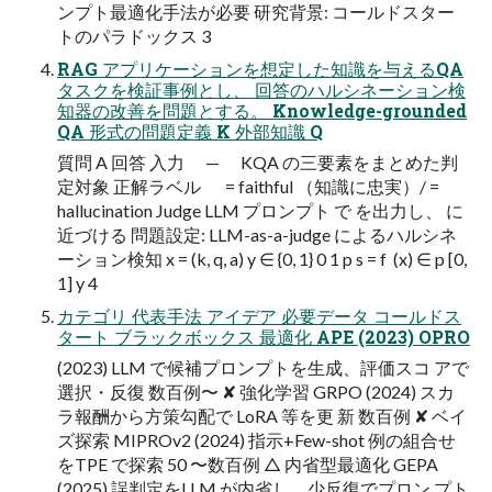
ンプト最適化手法が必要 研究背景: コールドスター
トのパラドックス 3
RAG アプリケーションを想定した知識を与えるQA
タスクを検証事例とし、 回答のハルシネーション検
知器の改善を問題とする。 Knowledge-grounded
QA 形式の問題定義 K 外部知識 Q
質問 A 回答 入力 — KQA の三要素をまとめた判
定対象 正解ラベル = faithful （知識に忠実）/ =
hallucination Judge LLM プロンプト で を出力し、 に
近づける 問題設定: LLM-as-a-judge によるハルシネ
ーション検知 x = (k, q, a) y ∈ {0, 1} 0 1 p s = f ​ (x) ∈ p [0,
1] y 4
カテゴリ 代表手法 アイデア 必要データ コールドス
タート ブラックボックス 最適化 APE (2023) OPRO
(2023) LLM で候補プロンプトを生成、評価スコ アで
選択・反復 数百例〜 ✘ 強化学習 GRPO (2024) スカ
ラ報酬から方策勾配で LoRA 等を更 新 数百例 ✘ ベイ
ズ探索 MIPROv2 (2024) 指示+Few-shot 例の組合せ
をTPE で探索 50 〜数百例 △ 内省型最適化 GEPA
(2025) 誤判定をLLM が内省し、少反復でプロン プト