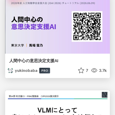
人間中心の意思決定支援AI
yukinobaba
7
3.7k
PRO