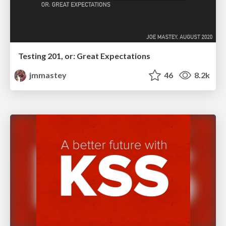
Testing 201, or: Great Expectations
jmmastey
46
8.2k