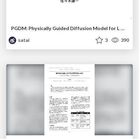
PGDM: Physically Guided Diffusion Model for L Downscaling
satai
3
390