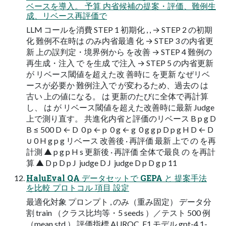
ベースを導入。 予算 内省候補の提案・評価、難例生
成、リベース再評価で
LLM コールを消費 STEP 1 初期化 , , → STEP 2 の初期
化 難例不在時は のみ内省最適 化 → STEP 3 の内省更
新 上の誤判定・境界例から を改善 → STEP 4 難例の
再生成・注入 で を生成 で注入 → STEP 5 の内省更新
が リベース閾値を超えた改 善時に を更新 なぜリベ
ースが必要か 難例注入で が変わるため、過去の は
古い 上の値になる。 は 更新のたびに全体で再計算
し、 は が リベース閾値を超えた改善時に最新 Judge
上で測り直す。 共進化内省と評価のリベース B p g D
B ≤ 500 D ← D ​ 0 p ← p ​ 0 g ← g ​ 0 g g p D p g H D ← D ​
∪ 0 H g p g リベース 改善後 · 再評価 最新 上で の を再
計測 ▲ p g p H s 更新後 · 再評価 全体で最良 の を再計
算 ▲ D p D p J ​ judge D J ​ judge D p D g p 11
HaluEval QA データセットで GEPA と 提案手法
を比較 プロトコル 項目 設定
最適化対象 プロンプト , のみ（重み固定） データ分
割 train （クラス比均等・5 seeds ）／テスト 500 例
（mean std ） 評価指標 AUROC, F1 モデル gpt-4.1-