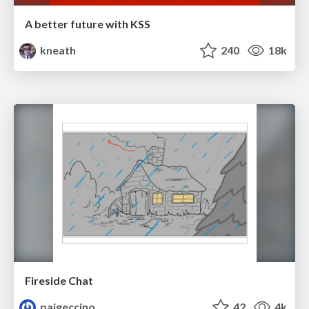
A better future with KSS
kneath
240
18k
Fireside Chat
paigeccino
42
4k