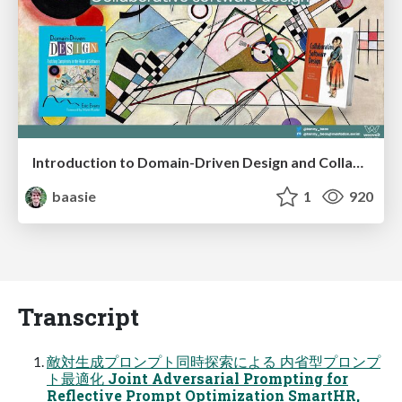
Introduction to Domain-Driven Design and Collaborative software design
baasie
1
920
Transcript
敵対生成プロンプト同時探索による 内省型プロンプ
ト最適化 Joint Adversarial Prompting for
Reflective Prompt Optimization SmartHR,