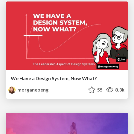
We Have a Design System, Now What?
morganepeng
55
8.3k