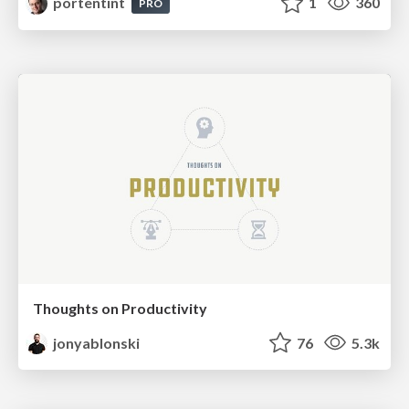
portentint
1
360
PRO
Thoughts on Productivity
jonyablonski
76
5.3k