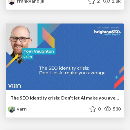
frankvandijk
2
1.8k
The SEO identity crisis: Don't let AI make you average
varn
0
530