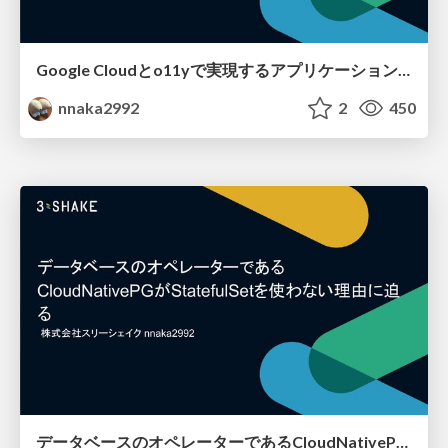
Google Cloudとo11yで実現するアプリケーション開発者主体のDB改善
nnaka2992
2
450
データベースのオペレーターであるCloudNativePGがStatefulSetを使わない理由に迫る