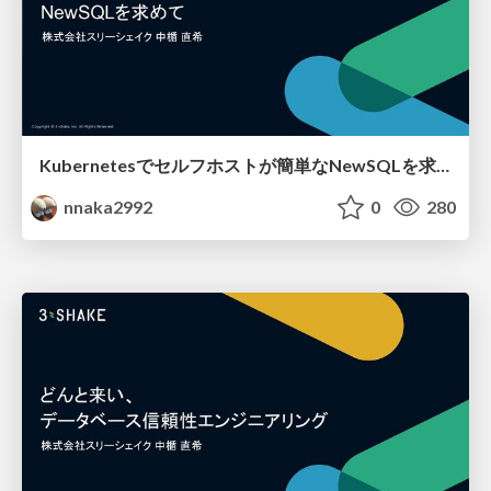
Kubernetesでセルフホストが簡単なNewSQLを求めて / Seeking a NewSQL Database That's Simple to Self-Host on Kubernetes
nnaka2992
0
280