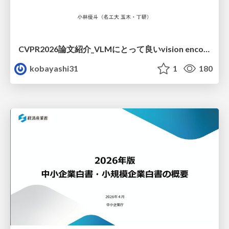
CVPR2026論文紹介_VLMにとって​良いvision encoderとは何か？​Rethinking Model Selection in VLM Through the Lens of Gromov-Wasserstein Distance​
kobayashi31
1
180