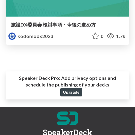
施設DX委員会 検討事項・今後の進め方
kodomodx2023
0
1.7k
Speaker Deck Pro:
Add privacy options and
schedule the publishing of your decks
Upgrade
SpeakerDeck