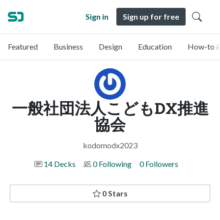
Sign in
Sign up for free
Featured
Business
Design
Education
How-to &
一般社団法人こどもDX推進
協会
kodomodx2023
14 Decks
0 Following
0 Followers
0 Stars