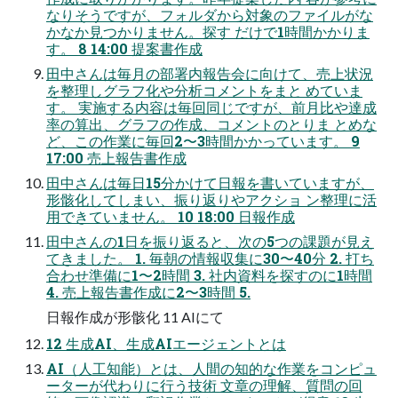
なりそうですが、フォルダから対象のファイルがな
かなか見つかりません。探す だけで1時間かかりま
す。 8 14:00 提案書作成
田中さんは毎月の部署内報告会に向けて、売上状況
を整理しグラフ化や分析コメントをまと めていま
す。 実施する内容は毎回同じですが、前月比や達成
率の算出、グラフの作成、コメントのとりま とめな
ど、この作業に毎回2〜3時間かかっています。 9
17:00 売上報告書作成
田中さんは毎日15分かけて日報を書いていますが、
形骸化してしまい、振り返りやアクショ ン整理に活
用できていません。 10 18:00 日報作成
田中さんの1日を振り返ると、次の5つの課題が見え
てきました。 1. 毎朝の情報収集に30〜40分 2. 打ち
合わせ準備に1〜2時間 3. 社内資料を探すのに1時間
4. 売上報告書作成に2〜3時間 5.
日報作成が形骸化 11 AIにて
12 生成AI、生成AIエージェントとは
AI（人工知能）とは、人間の知的な作業をコンピュ
ーターが代わりに行う技術 文章の理解、質問の回