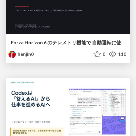
Forza Horizon 6 のテレメトリ機能で 自動運転に使えそうな学習データを集める話
henjin0
0
110