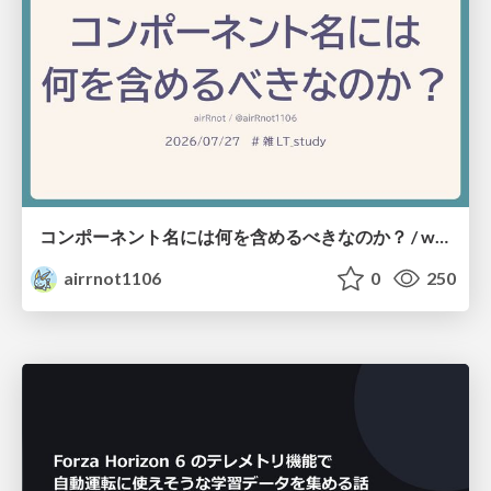
コンポーネント名には何を含めるべきなのか？ / what-should-be-included-in-component-names
airrnot1106
0
250