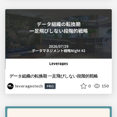
データ組織の転換期 一足飛びしない段階的戦略
leveragestech
0
150
PRO