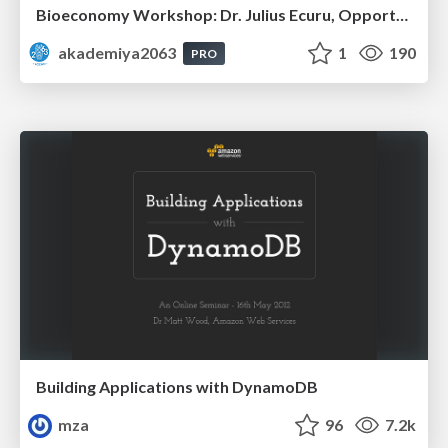
Bioeconomy Workshop: Dr. Julius Ecuru, Opportunities for a Bioeconomy in West Africa
akademiya2063
1
190
PRO
Building Applications with DynamoDB
mza
96
7.2k