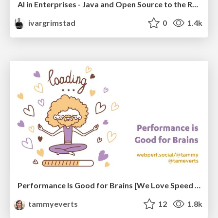
AI in Enterprises - Java and Open Source to the Rescue
ivargrimstad
0
1.4k
Performance Is Good for Brains [We Love Speed 2024]
tammyeverts
12
1.8k