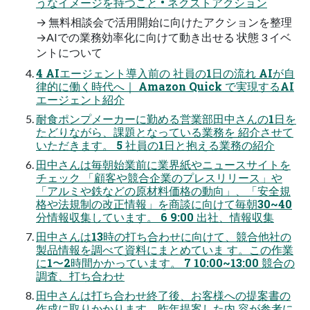
うなイメージを持つこと • ネクストアクション
→ 無料相談会で活用開始に向けたアクションを整理
→AIでの業務効率化に向けて動き出せる 状態 3 イベ
ントについて
4 AIエージェント導入前の 社員の1日の流れ AIが自
律的に働く時代へ｜ Amazon Quick で実現するAI
エージェント紹介
耐食ポンプメーカーに勤める営業部田中さんの1日を
たどりながら、課題となっている業務を 紹介させて
いただきます。 5 社員の1日と抱える業務の紹介
田中さんは毎朝始業前に業界紙やニュースサイトを
チェック 「顧客や競合企業のプレスリリース」や
「アルミや鉄などの原材料価格の動向」、「安全規
格や法規制の改正情報」を商談に向けて毎朝30~40
分情報収集しています。 6 9:00 出社、情報収集
田中さんは13時の打ち合わせに向けて、競合他社の
製品情報を調べて資料にまとめていま す。この作業
に1〜2時間かかっています。 7 10:00~13:00 競合の
調査、打ち合わせ
田中さんは打ち合わせ終了後、お客様への提案書の
作成に取りかかります。昨年提案した内 容が参考に