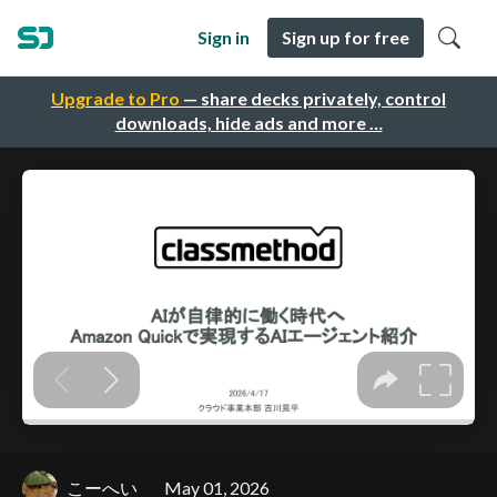
Sign in
Sign up for free
Upgrade to Pro
— share decks privately, control
downloads, hide ads and more …
こーへい
May 01, 2026