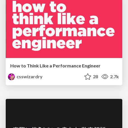
How to Think Like a Performance Engineer
csswizardry
28
2.7k