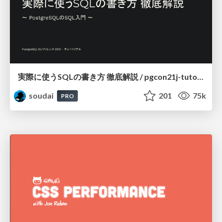
実際に使うSQLの書き方 徹底解説 / pgcon21j-tutorial
soudai
201
75k
PRO