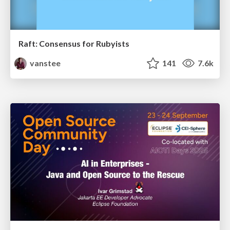
Raft: Consensus for Rubyists
vanstee
141
7.6k