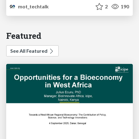
mot_techtalk
2
190
Featured
See All Featured