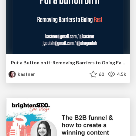
Put a Button on it: Removing Barriers to Going Fast.
kastner
60
4.5k