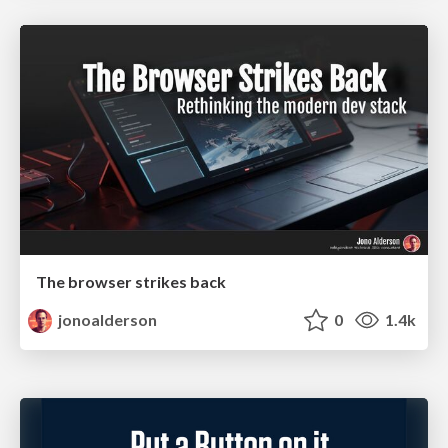
The browser strikes back
jonoalderson
0
1.4k