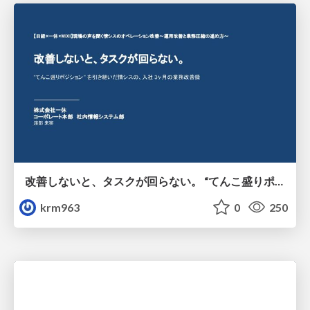
改善しないと、タスクが回らない。 “てんこ盛りポジション” を引き継いだ情シスの、入社3ヶ月の業務改善録
krm963
0
250