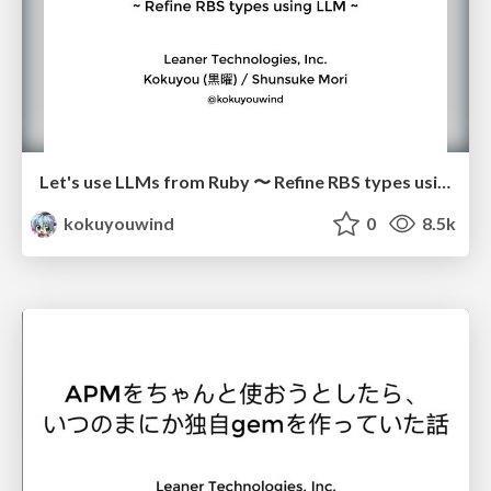
Let's use LLMs from Ruby 〜 Refine RBS types using LLM 〜
kokuyouwind
0
8.5k