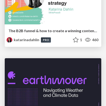
The B2B funnel & how to create a winning content strategy
katarinadahlin
1
460
PRO