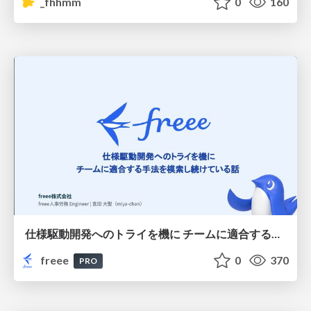
_fhhmm
0
160
仕様駆動開発へのトライを機に チームに適合する手法を模索し続けている話
freee
0
370
PRO