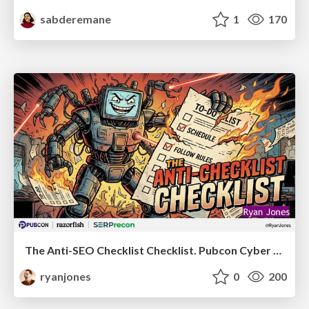
sabderemane
1
170
The Anti-SEO Checklist Checklist. Pubcon Cyber Week
ryanjones
0
200