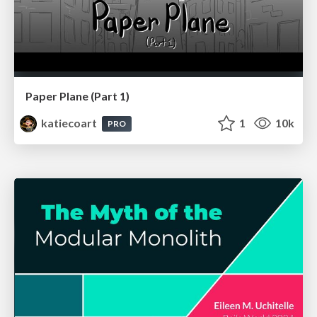
Paper Plane (Part 1)
katiecoart
1
10k
PRO