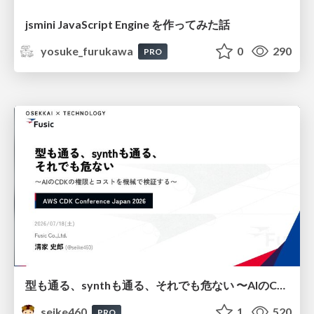
jsmini JavaScript Engine を作ってみた話
yosuke_furukawa
0
290
PRO
型も通る、synthも通る、それでも危ない 〜AIのCDKの権限とコストを機械で検証する〜 / It Passes Type Checks, It Passes Synth Checks, but It’s Still Risky — Automatically Verifying Permissions and Costs in AI’s CDK —
seike460
1
520
PRO