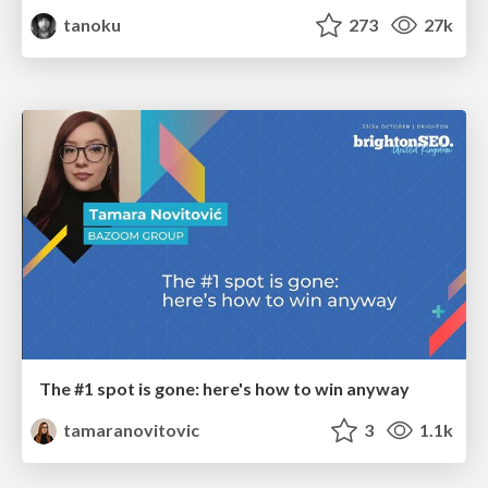
tanoku
273
27k
The #1 spot is gone: here's how to win anyway
tamaranovitovic
3
1.1k