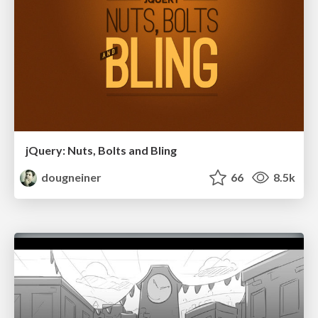
jQuery: Nuts, Bolts and Bling
dougneiner
66
8.5k