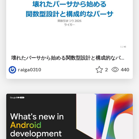
壊れたパーサから始める関数型設計と構成的なパーサ #fp_matsuri
raiga0310
2
440