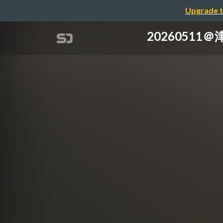
Upgrade t
202605