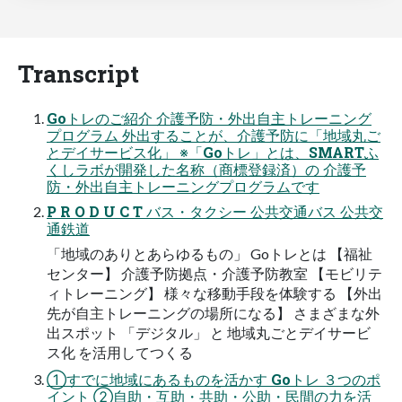
Transcript
Goトレのご紹介 介護予防・外出自主トレーニング
プログラム 外出することが、介護予防に「地域丸ご
とデイサービス化」 ※「Goトレ」とは、SMARTふ
くしラボが開発した名称（商標登録済）の 介護予
防・外出自主トレーニングプログラムです
P R O D U C T バス・タクシー 公共交通バス 公共交
通鉄道
「地域のありとあらゆるもの」 Goトレとは 【福祉
センター】 介護予防拠点・介護予防教室 【モビリテ
ィトレーニング】 様々な移動手段を体験する 【外出
先が自主トレーニングの場所になる】 さまざまな外
出スポット 「デジタル」 と 地域丸ごとデイサービ
ス化 を活用してつくる
①すでに地域にあるものを活かす Goトレ ３つのポ
イント ②自助・互助・共助・公助・民間の力を活