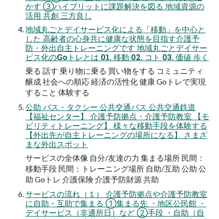
かす ③ハイブリットに課題解決を図る 地域資源の
活用 共創 三方良し
地域丸ごとデイサービス化による「移動」を中心と
した 高齢者の心身共に健康な状態を目指す介護予
防・外出自主トレーニングです 地域丸ごとデイサー
ビス化のGoトレとは 01. 移動 02. コト 03. 価値 歩く
乗る 話す 乗り物に乗る 買い物をする コミュニティ
醸成 社会への順応 経済の活性化 健康 Goトレで実現
すること 体験する
公助 バス・タクシー 公共交通バス 公共交通鉄道
【福祉センター】 介護予防拠点・介護予防教室 【モ
ビリティトレーニング】 様々な移動手段を体験する
【外出先が自主トレーニングの場所になる】 さまざ
まな外出スポット
サービスの全体像 自分/友達の力 集まる場所 民間：
移動手段 民間：トレーニング場所 自助/互助 公助 公
助 Goトレ 介護保険 介護予防財源 共助
サービスの流れ（１） 介護予防拠点や介護予防教室
に自助・互助で集まる ①集まる先 ・地区公民館 ・
デイサービス（非通所日）など ②手段 ・自助（自