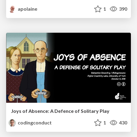
apolaine
1
390
Joys of Absence: A Defence of Solitary Play
codingconduct
1
430