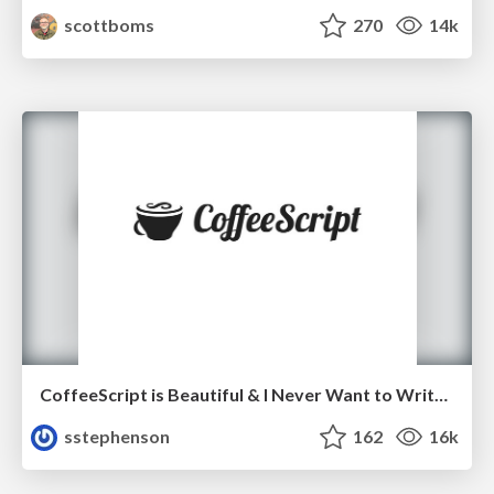
scottboms
270
14k
CoffeeScript is Beautiful & I Never Want to Write Plain JavaScript Again
sstephenson
162
16k