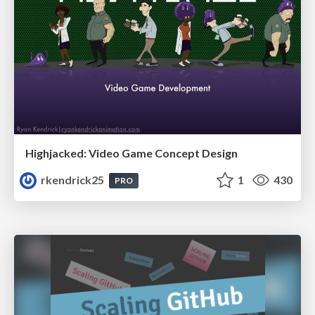
Highjacked: Video Game Concept Design
rkendrick25
1
430
PRO