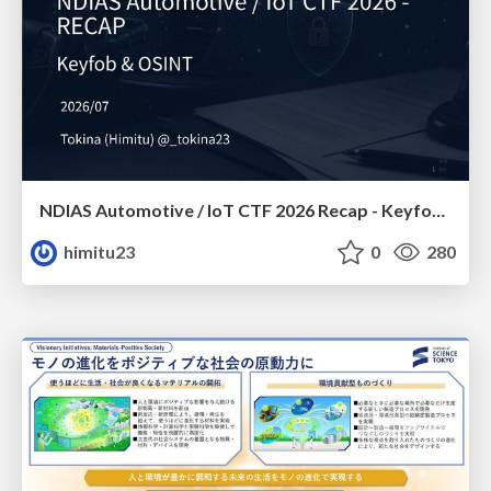
NDIAS Automotive / IoT CTF 2026 Recap - Keyfob & OSINT
himitu23
0
280