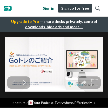
Sign in
Sign up for free
Upgrade to Pro
— share decks privately, control
downloads, hide ads and more …
·
Your Podcast. Everywhere. Effortlessly.
→
SPONSORED