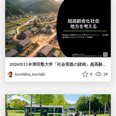
20260511＠津田塾大学「社会実践の諸相」超高齢化社会 地方を考える
koshiba_noriaki
0
39