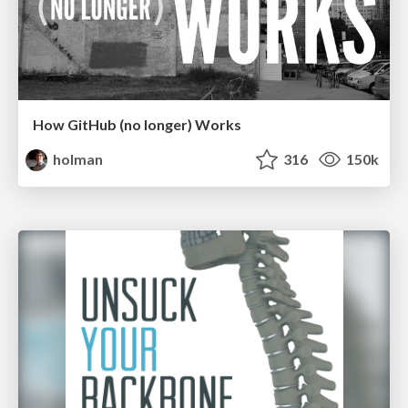
How GitHub (no longer) Works
holman
316
150k