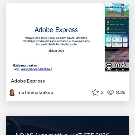
Adobe Express
matleenalaakso
2
8.3k