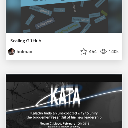
Scaling GitHub
holman
464
140k