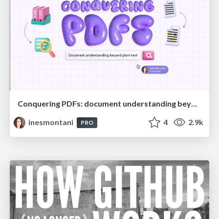
Conquering PDFs: document understanding beyond plain text
inesmontani
4
2.9k
PRO