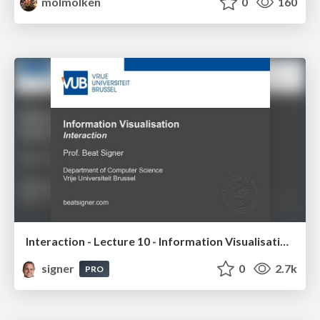
molmolken
0
160
Interaction - Lecture 10 - Information Visualisation (4019538FNR)
signer
0
2.7k
PRO