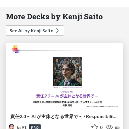
More Decks by Kenji Saito
See All by Kenji Saito
責任2.0 ∼ AI が主体となる世界で ∼ / Responsibility 2.0: In a World Where AI Takes Responsibilities
ks91
0
65
PRO