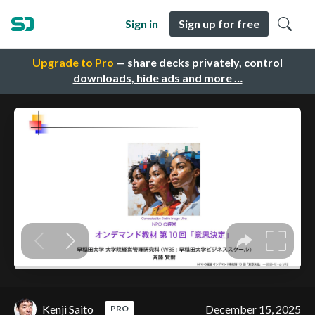
Sign in
Sign up for free
Upgrade to Pro
— share decks privately, control
downloads, hide ads and more …
Kenji Saito
December 15, 2025
PRO