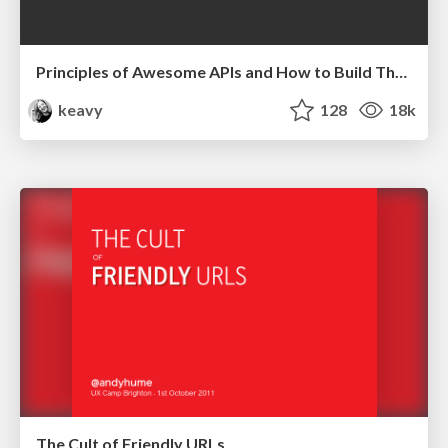
Principles of Awesome APIs and How to Build Them.
keavy
128
18k
The Cult of Friendly URLs