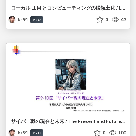
ローカル LLM とコンピューティングの脱領土化 / Local LLMs and Deterritorialization of Computing
ks91
0
43
PRO
サイバー戦の現在と未来 / The Present and Future of Cyber Warfare
ks91
0
100
PRO