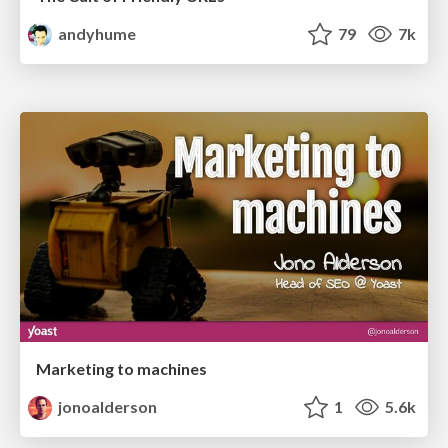
andyhume
79
7k
Marketing to machines
jonoalderson
1
5.6k