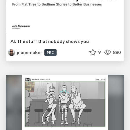
AI: The stuff that nobody shows you
jnunemaker
9
880
PRO