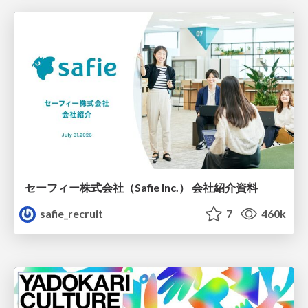
セーフィー株式会社（Safie Inc.） 会社紹介資料
safie_recruit
7
460k