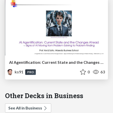
AI Agentification: Current State and the Changes Ahead
ks91
0
63
PRO
Other Decks in Business
See All in Business