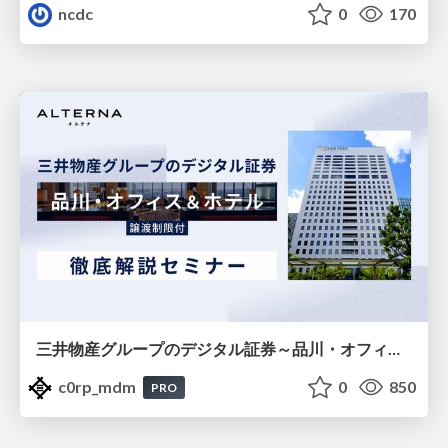
ncdc
0
170
三井物産グループのデジタル証券～品川・オフィス＆ホテル～徹底解説セミナー
c0rp_mdm
0
850
PRO