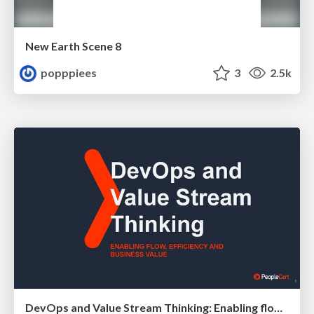
New Earth Scene 8
popppiees
3
2.5k
DevOps and Value Stream Thinking: Enabling flow, efficiency and business value