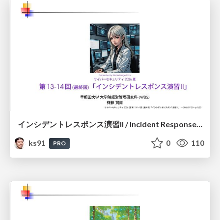
インシデントレスポンス演習II / Incident Response Exercise II
ks91
0
110
PRO