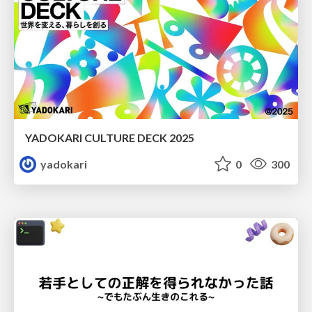
YADOKARI CULTURE DECK 2025
yadokari
0
300