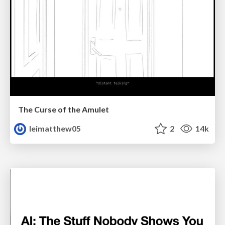
The Curse of the Amulet
leimatthew05
2
14k