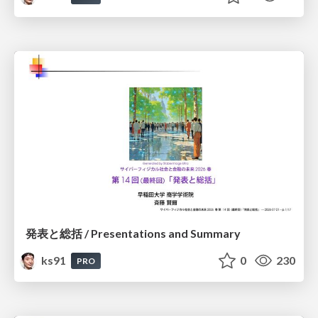
発表と総括 / Presentations and Summary
ks91
0
230
PRO