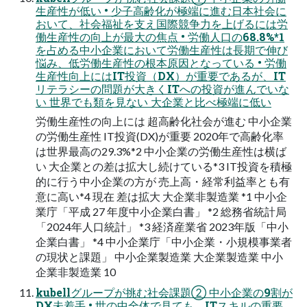
生産性が低い • 少子高齢化が極端に進む日本社会に
おいて、社会福祉を支え国際競争力を上げるには労
働生産性の向上が最大の焦点 • 労働人口の68.8%*1
を占める中小企業において労働生産性は長期で伸び
悩み、低労働生産性の根本原因となっている • 労働
生産性向上にはIT投資（DX）が重要であるが、IT
リテラシーの問題が大きくITへの投資が進んでいな
い 世界でも類を見ない 大企業と比べ極端に低い
労働生産性の向上には 超高齢化社会が進む 中小企業
の労働生産性 IT投資(DX)が重要 2020年で高齢化率
は世界最高の29.3%*2 中小企業の労働生産性は横ば
い 大企業との差は拡大し続けている*3 IT投資を積極
的に行う中小企業の方が 売上高・経常利益率とも有
意に高い*4 現在 差は拡大 大企業非製造業 *1 中小企
業庁「平成 27 年度中小企業白書」 *2 総務省統計局
「2024年人口統計」 *3 経済産業省 2023年版「中小
企業白書」 *4 中小企業庁「中小企業・小規模事業者
の現状と課題」 中小企業製造業 大企業製造業 中小
企業非製造業 10
kubellグループが挑む社会課題② 中小企業の9割が
DX未着手 • 世の中全体で見ても、ITスキルの重要