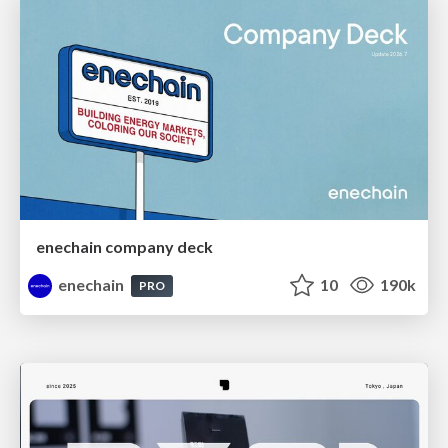
enechain company deck
enechain
10
190k
PRO