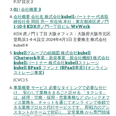
P.37 目次 2
01 | 会社概要 3
会社概要 会社名 株式会社kubellパートナー 代表取
締役社長 岡田 亮一 所在地 本社：東京都港区虎ノ門
1-10-5 KDX虎ノ門一丁目ビル WeWork
KDX 虎ノ門１丁目 大阪オフィス：大阪府大阪市北区
堂島浜1-4-4 設立 2024年4月1日 主要株主 株式会社
kubell 4
kubellグループの組織図 株式会社kubell
(Chatwork事業・新規事業・親会社機能) 株式会社
kubellパートナー 株式会社kubellストレージ
kubell BPaaS ファンド (BPaaS事業) (オンライン
ストレージ事業)
(CVC) 5
事業概要 サービス 必要なタイミングで必要な分だ
け、 安心して業務をまるごと託せる 「タクシタ」
は、経理・労務・採用・営業事務など のバックオフ
ィス業務を、チャットを通じてオンラ インで依頼で
きる業務プロセス代行サービスです。 即戦力のアシ
スタントがチームで対応し、定常業務 から専門領域