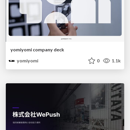
yomiyomi company deck
yomiyomi
0
1.1k