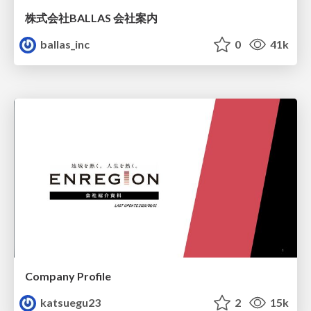
株式会社BALLAS 会社案内
ballas_inc
0
41k
Company Profile
katsuegu23
2
15k