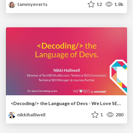
tammyeverts
12
1.8k
<Decoding/> the Language of Devs - We Love SEO 2024
nikkihalliwell
1
280