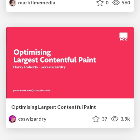
marktimemedia
0
560
Optimising Largest Contentful Paint
csswizardry
37
3.9k