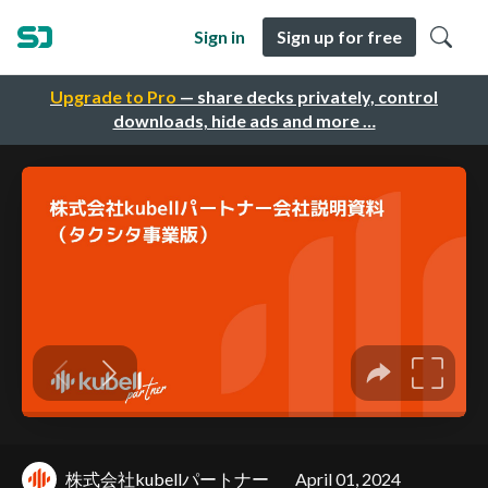
Sign in
Sign up for free
Upgrade to Pro
— share decks privately, control
downloads, hide ads and more …
株式会社kubellパートナー
April 01, 2024