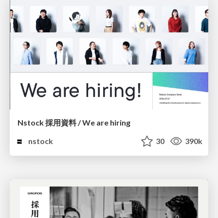
Nstock 採用資料 / We are hiring
nstock
30
390k