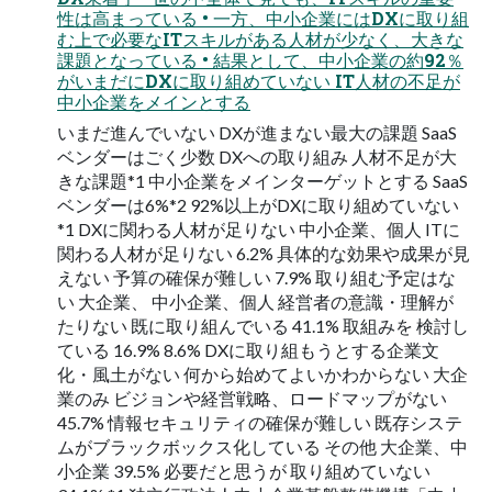
性は高まっている • 一方、中小企業にはDXに取り組
む上で必要なITスキルがある人材が少なく、大きな
課題となっている • 結果として、中小企業の約92％
がいまだにDXに取り組めていない IT人材の不足が
中小企業をメインとする
いまだ進んでいない DXが進まない最大の課題 SaaS
ベンダーはごく少数 DXへの取り組み 人材不足が大
きな課題*1 中小企業をメインターゲットとする SaaS
ベンダーは6%*2 92%以上がDXに取り組めていない
*1 DXに関わる人材が足りない 中小企業、個人 ITに
関わる人材が足りない 6.2% 具体的な効果や成果が見
えない 予算の確保が難しい 7.9% 取り組む予定はな
い 大企業、 中小企業、個人 経営者の意識・理解が
たりない 既に取り組んでいる 41.1% 取組みを 検討し
ている 16.9% 8.6% DXに取り組もうとする企業文
化・風土がない 何から始めてよいかわからない 大企
業のみ ビジョンや経営戦略、ロードマップがない
45.7% 情報セキュリティの確保が難しい 既存システ
ムがブラックボックス化している その他 大企業、中
小企業 39.5% 必要だと思うが 取り組めていない