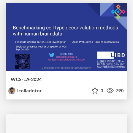
WCS-LA-2024
lcolladotor
0
790