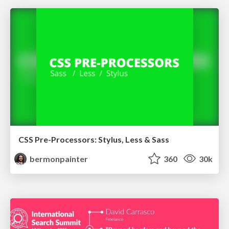
CSS Pre-Processors: Stylus, Less & Sass
bermonpainter
360
30k