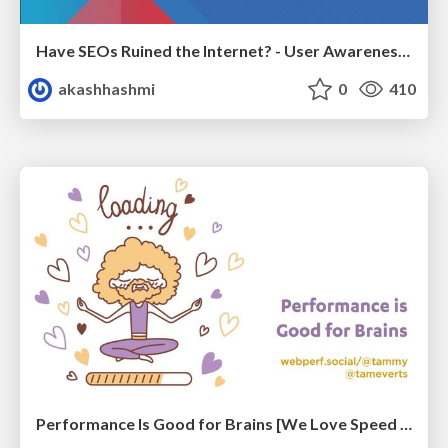
Have SEOs Ruined the Internet? - User Awareness of SEO in 2025
akashhashmi
0
410
Performance Is Good for Brains [We Love Speed 2024]