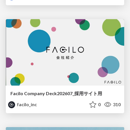
Facilo Company Deck202607_採用サイト用
facilo_inc
0
310