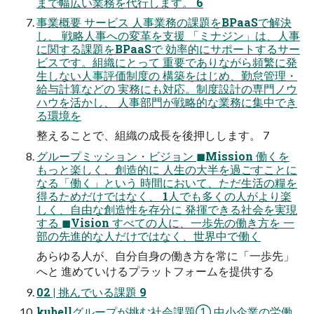
まで幅広い業務を代行します。 6
事業概要 サービス 人事業務の課題をBPaaSで解決
し、 戦略人事への変革を支援 「ミナジン」は、人事
に関する課題をBPaaSで 効率的にサポートするサー
ビスです。組織にとって 重要でありながら頻繁に発
生しない人事評価制度の 構築をはじめ、勤怠管理・
給与計算などの 実務にも対応。制度設計の専門ノウ
ハウを活かし、 人事部門が戦略的な業務に集中でき
る環境を
整えることで、組織の成長を後押しします。 7
グループミッション・ビジョン ◼Mission 働くを
もっと楽しく、創造的に 人生の大半を過ごすことに
なる「働く」という 時間において、ただ生活の糧を
得るためだけではなく、 1人でも多くの人がより楽
しく、自由な創造性を存分に 発揮できる社会を実現
する ◼Vision すべての人に、一歩先の働き方を 一
部の先進的な人だけではなく、世界中で働く
あらゆる人が、自分自身の働き方を常に「一歩先」
へと 進めていけるプラットフォームを提供する
02 | 挑んでいる課題 9
kubellグループが挑む社会課題① 中小企業の労働