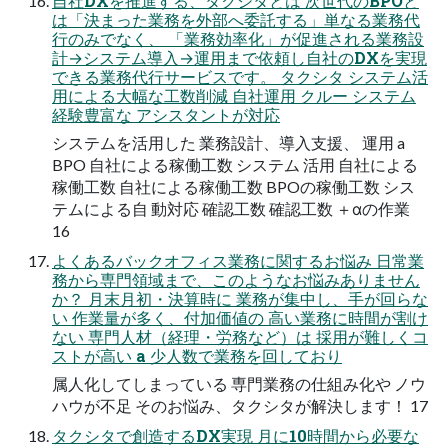
自社DXを推進する、タクシタとは 次世代のBPOと
は「決まった業務を外部へ委託する」単なる業務代
行のみでなく、 「業務効率化」が促進される業務設
計→システム導入→運用まで依頼し自社のDXを実現
できる業務代行サービスです。 タクシタ システム活
用による大幅な工数削減 自社運用 クルー システム
経験豊富な アシスタントが対応
システムを活用した 業務設計、導入支援、 運用 a
BPO 自社による稼働工数 システム 活用 自社による
稼働工数 自社による稼働工数 BPOの稼働工数 シス
テムによる自 動対応 確認工数 確認工数 ＋αの作業
16
よくあるバックオフィス業務に関するお悩み 日常業
務から専門領域まで、このようなお悩みありません
か？ 月末月初・決算時に 業務が集中し、手が回らな
い 作業量が多く、付加価値の 高い業務に時間が割け
ない 専門人材（経理・労務など）は 採用が難しくコ
ストが高い a 少人数で業務を回しており
属人化してしまっている 専門業務の仕組み化や ノウ
ハウが不足 そのお悩み、タクシタが解決します！ 17
タクシタで創造するDX実現 月に10時間から必要な