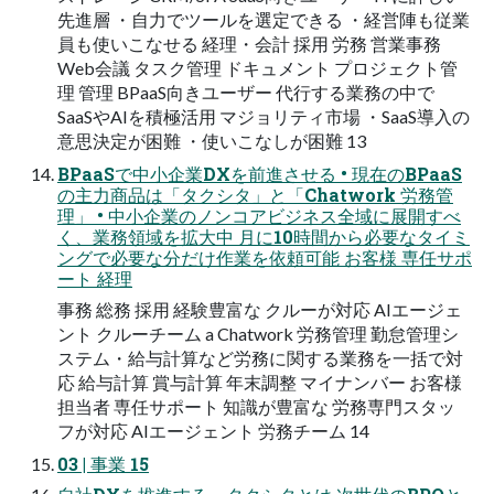
先進層 ・自力でツールを選定できる ・経営陣も従業
員も使いこなせる 経理・会計 採用 労務 営業事務
Web会議 タスク管理 ドキュメント プロジェクト管
理 管理 BPaaS向きユーザー 代行する業務の中で
SaaSやAIを積極活用 マジョリティ市場 ・SaaS導入の
意思決定が困難 ・使いこなしが困難 13
BPaaSで中小企業DXを前進させる • 現在のBPaaS
の主力商品は「タクシタ」と「Chatwork 労務管
理」 • 中小企業のノンコアビジネス全域に展開すべ
く、業務領域を拡大中 月に10時間から必要なタイミ
ングで必要な分だけ作業を依頼可能 お客様 専任サポ
ート 経理
事務 総務 採用 経験豊富な クルーが対応 AIエージェ
ント クルーチーム a Chatwork 労務管理 勤怠管理シ
ステム・給与計算など労務に関する業務を一括で対
応 給与計算 賞与計算 年末調整 マイナンバー お客様
担当者 専任サポート 知識が豊富な 労務専門スタッ
フが対応 AIエージェント 労務チーム 14
03 | 事業 15