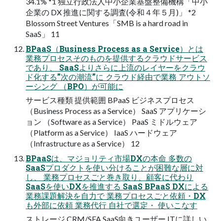
34.1% *1 独立行政法人中小企業基盤整備機構「中小
企業の DX 推進に関する調査(令和４年５月)」 *2
Blossom Street Ventures「SMB is a hard road in
SaaS」 11
BPaaS（Business Process as a Service）とは
業務プロセスそのものを提供するクラウドサービス
であり、 SaaSよりさらに上流のレイヤーをクラウ
ド化する”次の潮流”に クラウド経由で業務 アウトソ
ーシング （BPO）が可能に
サービス種類 提供範囲 BPaaS ビジネスプロセス
（Business Process as a Service） SaaS アプリケーシ
ョン （Software as a Service） PaaS ミドルウェア
（Platform as a Service） IaaS ハードウェア
（Infrastructure as a Service） 12
BPaaSは、マジョリティ市場DXの本命 多数の
SaaSプロダクトを使い分けることが困難な層に対
し、 業務プロセスごと巻き取り、顧客に代わり
SaaSを使いDXを推進する SaaS BPaaS DXによる
業務課題解決を自力で 業務プロセスごと依頼・DX
も外部に依頼 業務代行 自社で選定・ 使いこなす
ストレージ CRM/SFA SaaS向きユーザー ITに詳しい