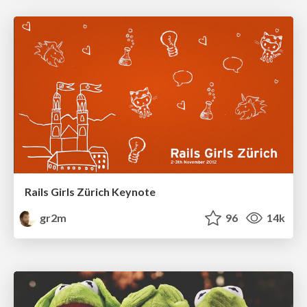
Rails Girls Zürich Keynote
gr2m
96
14k