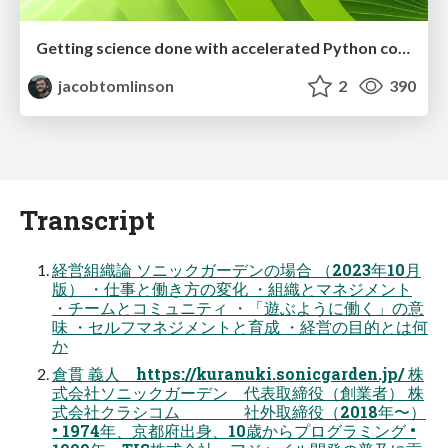
Getting science done with accelerated Python computing platforms
jacobtomlinson
2
390
Transcript
経営組織論 ソニックガーデンの場合 （2023年10月
版） ・仕事と働き方の変化 ・組織とマネジメント
・チームとコミュニティ ・「遊ぶように働く」の意
味 ・セルフマネジメントと育成 ・経営の目的とは何
か
倉貫 義人 https://kuranuki.sonicgarden.jp/ 株
式会社ソニックガーデン 代表取締役（創業者） 株
式会社クラシコム 社外取締役（2018年〜）
• 1974年、京都府出身、10歳からプログラミング •