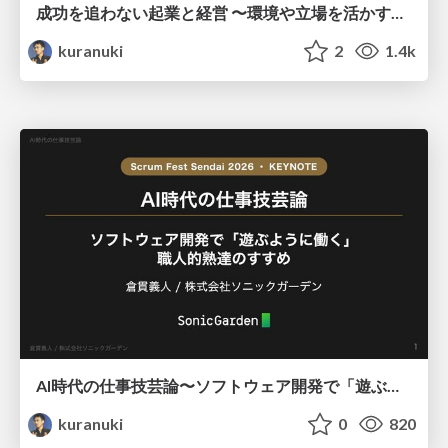
成功を追わない起業と経営 〜環境や立場を活かす戦略（Homing 2026）
kuranuki
2
1.4k
AI時代の仕事技芸論〜ソフトウェア開発で「遊ぶように働く」職人的熟達のすすめ（スクフェス仙台 2026バージョン）
kuranuki
0
820