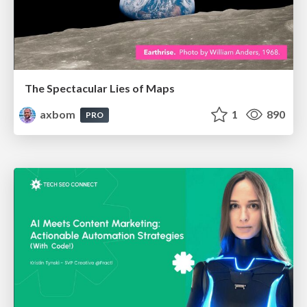
The Spectacular Lies of Maps
axbom
1
890
PRO