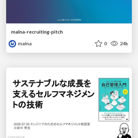
malna-recruiting-pitch
malna
0
24k