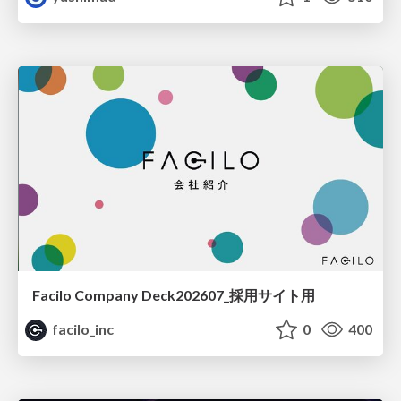
Facilo Company Deck202607_採用サイト用
facilo_inc
0
400