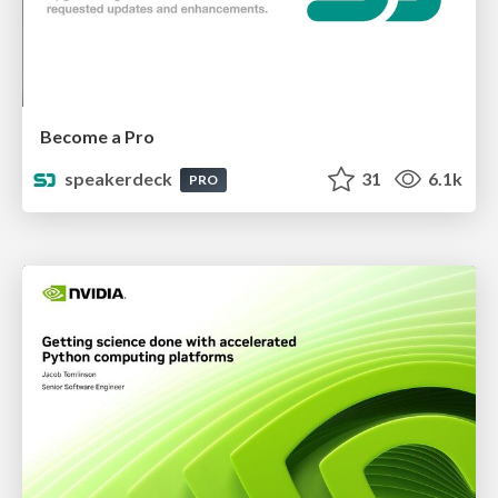
Become a Pro
speakerdeck
31
6.1k
PRO