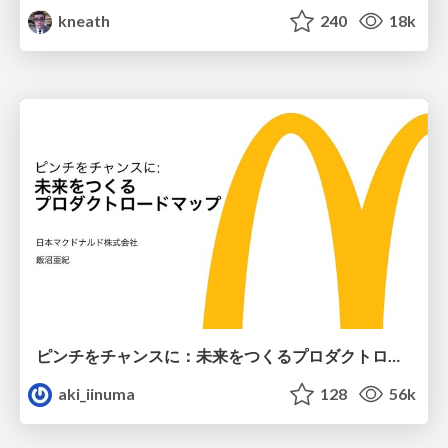
kneath
240
18k
ピンチをチャンスに：未来をつくるプロダクトロードマップ #pmconf2020
aki_iinuma
128
56k