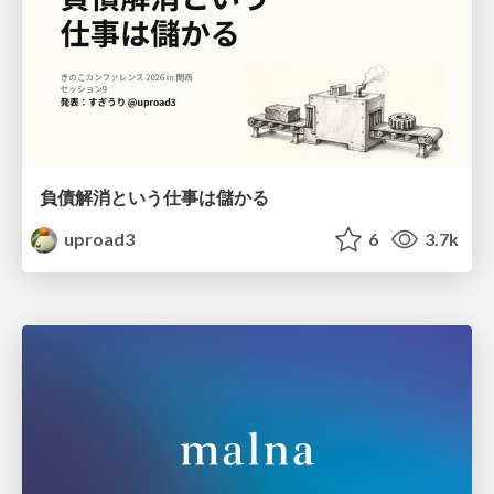
負債解消という仕事は儲かる
uproad3
6
3.7k