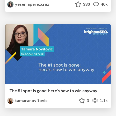
yeseniaperezcruz
330
40k
The #1 spot is gone: here's how to win anyway
tamaranovitovic
3
1.1k