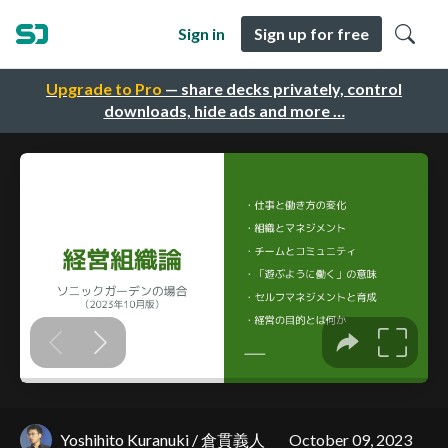
Sign in
Sign up for free
Upgrade to Pro
— share decks privately, control
downloads, hide ads and more …
Yoshihito Kuranuki / 倉貫義人
October 09, 2023