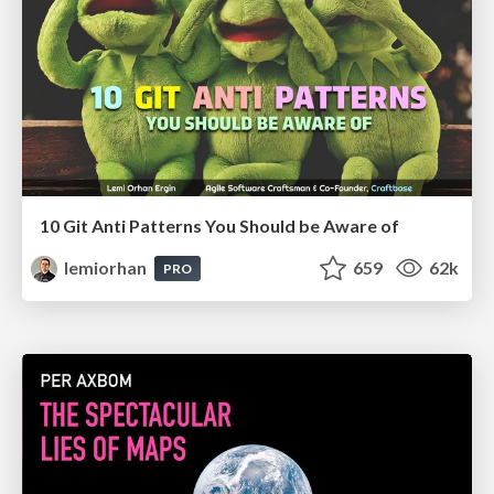
10 Git Anti Patterns You Should be Aware of
lemiorhan
659
62k
PRO