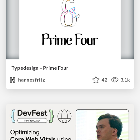
Typedesign – Prime Four
hannesfritz
42
3.1k