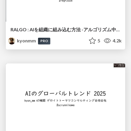
RALGO : AIを組織に組み込む方法 -アルゴリズム中心組織設計- #RSGT2026 / RALGO: How to Integrate AI into an Organization – Algorithm-Centric Organizational Design
kyonmm
5
4.2k
PRO