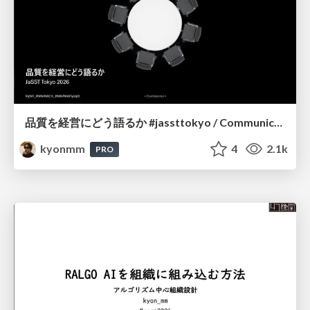
品質を経営にどう語るか #jassttokyo / Communicating the Strategic Value of Quality to Executive Leadership
kyonmm
4
2.1k
PRO