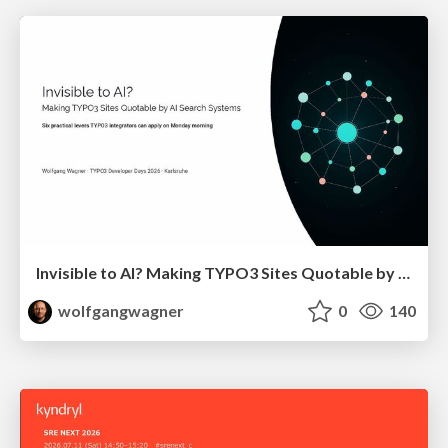
Invisible to AI? Making TYPO3 Sites Quotable by AI Search Systems
wolfgangwagner
0
140