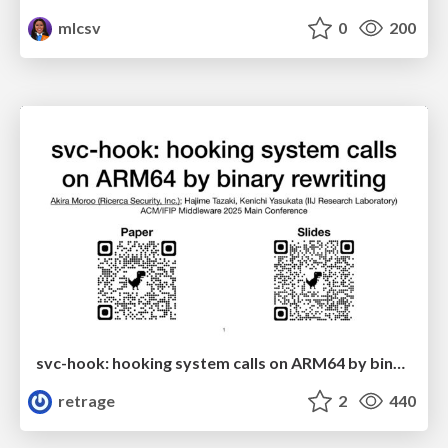
mlcsv
0
200
svc-hook: hooking system calls on ARM64 by binary rewriting
retrage
2
440