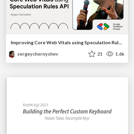
Improving Core Web Vitals using Speculation Rules API
sergeychernyshev
21
1.6k