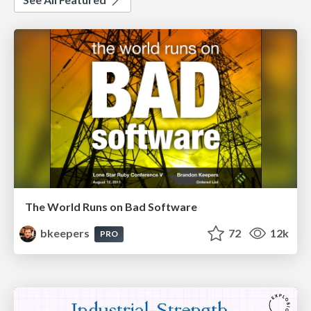
The World Runs on Bad Software
bkeepers
72
12k
PRO