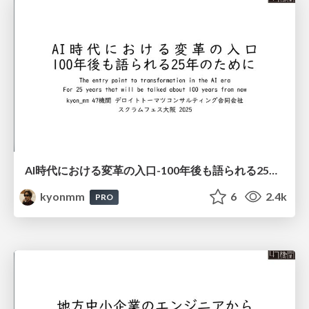
AI時代における変革の入口-100年後も語られる25年のために- #scrumosaka / The entry point to transformation in the AI era For 25 years that will be talked about 100 years from now
kyonmm
6
2.4k
PRO