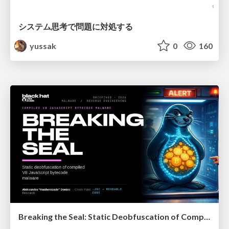
システム思考で問題に対処する
yussak
0
160
Breaking the Seal: Static Deobfuscation of Compiled V8 JavaScript Bytecode Malware