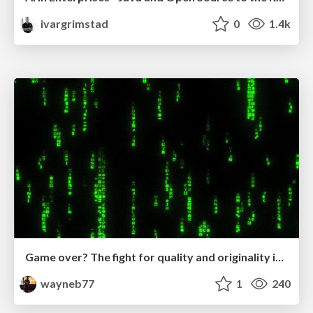
ivargrimstad
0
1.4k
Game over? The fight for quality and originality in the time of robots
wayneb77
1
240