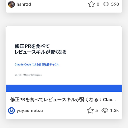
hshrzd
0
590
修正PRを食べてレビュースキルが賢くなる：Claude Codeによる自己改善サイクル
yuyaumetsu
5
1.3k