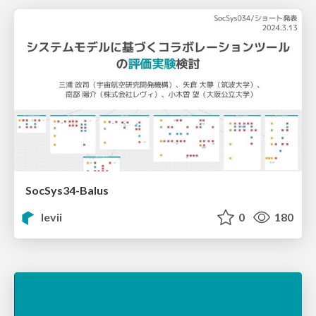
SocSys34-Balus
levii
0
180