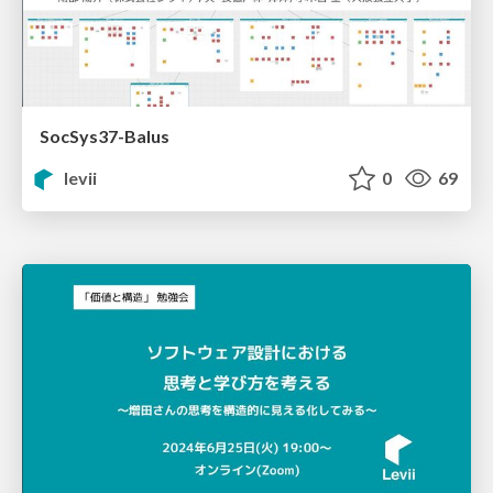
SocSys37-Balus
levii
0
69