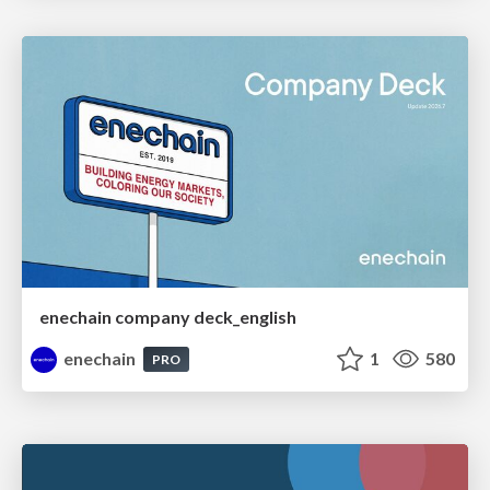
enechain company deck_english
enechain
1
580
PRO