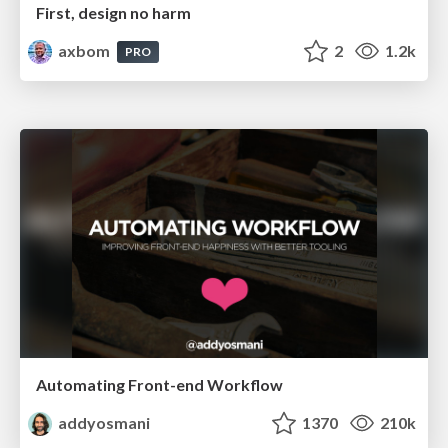
First, design no harm
axbom
2
1.2k
PRO
Automating Front-end Workflow
addyosmani
1370
210k