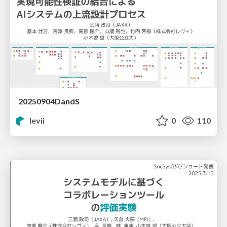
20250904DandS
levii
0
110