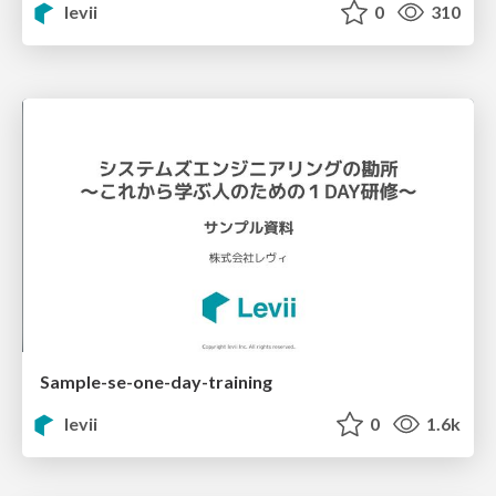
levii
0
310
Sample-se-one-day-training
levii
0
1.6k