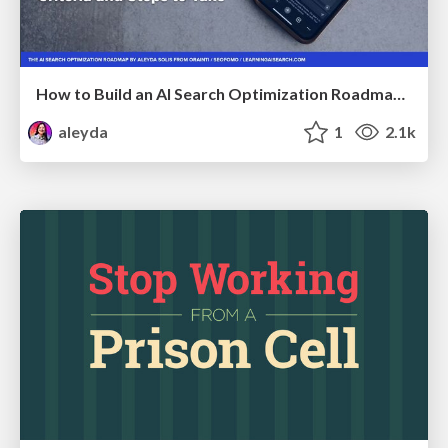
How to Build an AI Search Optimization Roadmap - Criteria and Steps to Take #SEOIRL
aleyda
1
2.1k