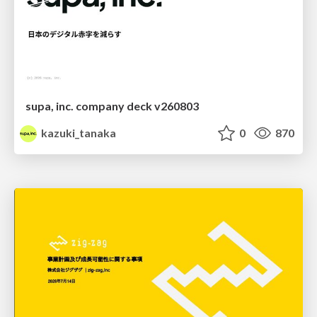
supa, inc. company deck v260803
kazuki_tanaka
0
870