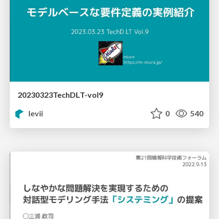
20230323TechDLT-vol9
levii
0
540