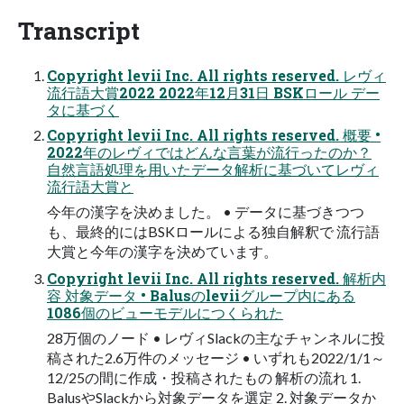
Transcript
Copyright levii Inc. All rights reserved. レヴィ
流行語大賞2022 2022年12月31日 BSKロール デー
タに基づく
Copyright levii Inc. All rights reserved. 概要 •
2022年のレヴィではどんな言葉が流行ったのか？
自然言語処理を用いたデータ解析に基づいてレヴィ
流行語大賞と
今年の漢字を決めました。 • データに基づきつつ
も、最終的にはBSKロールによる独自解釈で 流行語
大賞と今年の漢字を決めています。
Copyright levii Inc. All rights reserved. 解析内
容 対象データ • Balusのleviiグループ内にある
1086個のビューモデルにつくられた
28万個のノード • レヴィSlackの主なチャンネルに投
稿された2.6万件のメッセージ • いずれも2022/1/1～
12/25の間に作成・投稿されたもの 解析の流れ 1.
BalusやSlackから対象データを選定 2. 対象データか