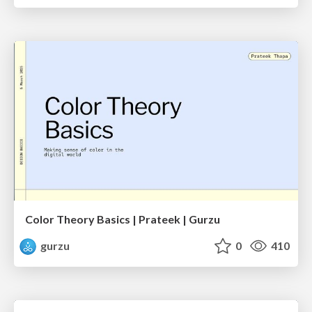
Color Theory Basics | Prateek | Gurzu
gurzu
0
410