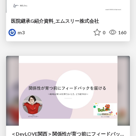
医院継承G紹介資料_エムスリー株式会社
m3
0
160
＜DevLOVE関西＞関係性が育つ前にフィードバックを届ける ～関係性が育つのを待てないとき、どう渡すのか～