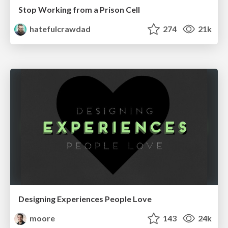
Stop Working from a Prison Cell
hatefulcrawdad
274
21k
Designing Experiences People Love
moore
143
24k