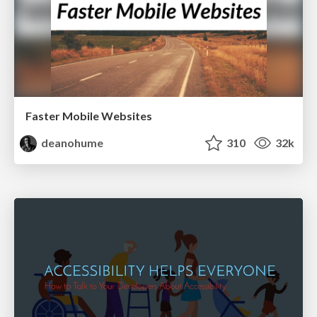
Faster Mobile Websites
deanohume
310
32k