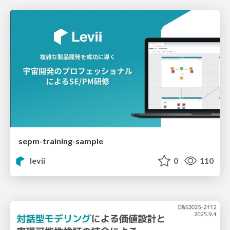
sepm-training-sample
levii
0
110