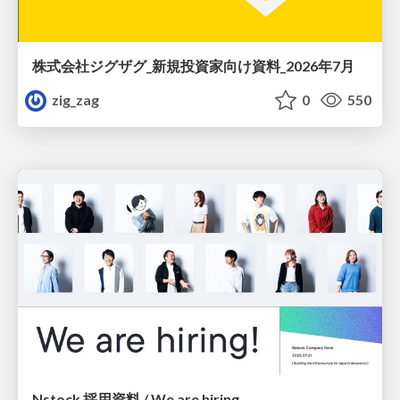
株式会社ジグザグ_新規投資家向け資料_2026年7月
zig_zag
0
550
Nstock 採用資料 / We are hiring