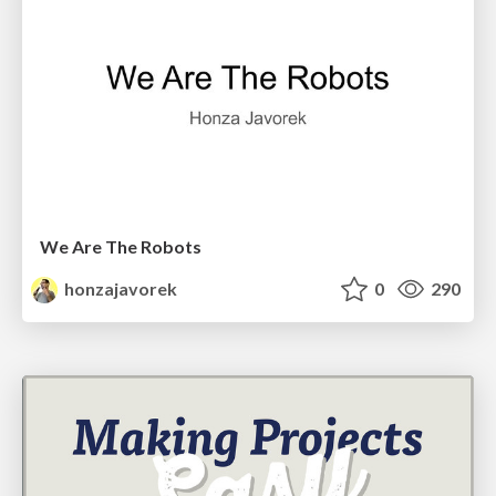
We Are The Robots
honzajavorek
0
290