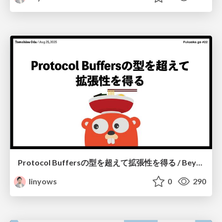
Protocol Buffersの型を超えて拡張性を得る / Beyond Protocol Buffers Types Achieving Extensibility
linyows
0
290