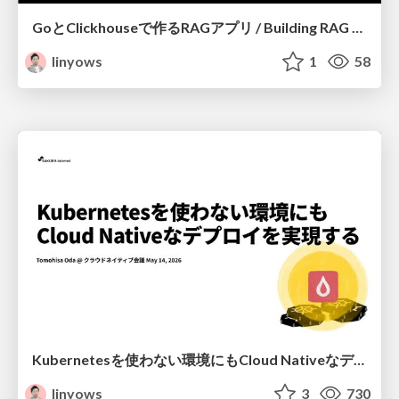
GoとClickhouseで作るRAGアプリ / Building RAG Application with Go and Clickhouse
linyows
1
58
Kubernetesを使わない環境にもCloud Nativeなデプロイを実現する / Enabling Cloud Native deployments without the complexity of Kubernetes
linyows
3
730