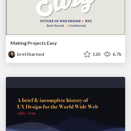
Making Projects Easy
brettharned
120
6.7k