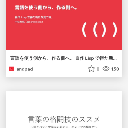
言語を使う側から、作る側へ。 自作 Lisp で得た新たな気づき。
andpad
0
150