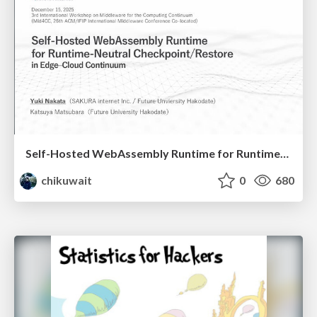
Self-Hosted WebAssembly Runtime for Runtime-Neutral Checkpoint/Restore in Edge–Cloud Continuum
chikuwait
0
680