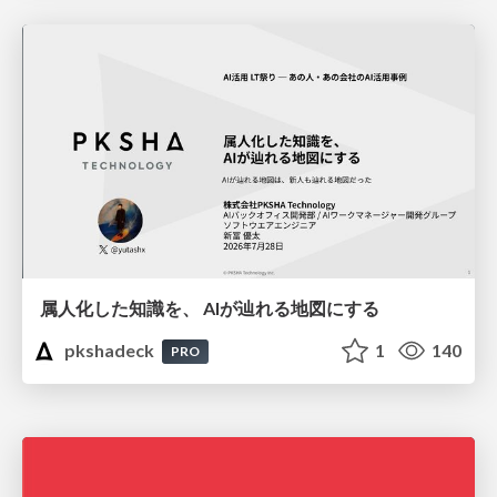
属人化した知識を、 AIが辿れる地図にする
pkshadeck
1
140
PRO