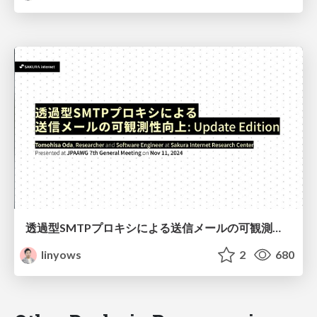
透過型SMTPプロキシによる送信メールの可観測性向上: Update Edition / Improved observability of outgoing emails with transparent smtp proxy: Update edition
linyows
2
680