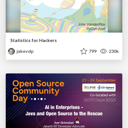
Statistics for Hackers
jakevdp
799
230k