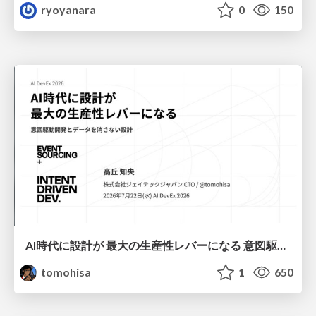
ryoyanara
0
150
AI時代に設計が 最大の生産性レバーになる 意図駆動開発とデータを消さない設計｜Don't Delete Your Data or Your Intent — Design as the Deepest Lever in the AI Era
tomohisa
1
650