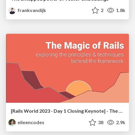
frankvandijk
2
1.8k
[Rails World 2023 - Day 1 Closing Keynote] - The Magic of Rails
eileencodes
38
2.9k