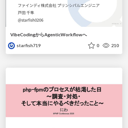
VibeCodingからAgenticWorkflowへ
starfish719
0
210