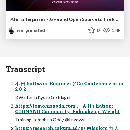
AI in Enterprises - Java and Open Source to the Rescue
ivargrimstad
0
1.4k
Transcript
小 田 Software Engineer @Go Conference mini
2 0 2
3 Winter in Kyoto Go Plugin
https://tomohisaoda.com 🍜 A ff i liation:
COGNANO Community: Fukuoka.go Weight
Training Tomohisa Oda / @linyows
https://research.sakura.ad.jp/ Mission: 力 人