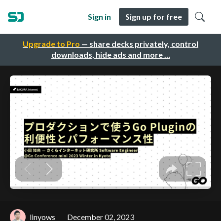
Sign in
Sign up for free
Upgrade to Pro
— share decks privately, control
downloads, hide ads and more …
linyows
December 02, 2023