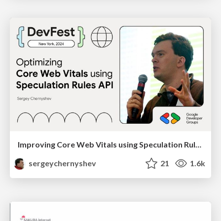
Improving Core Web Vitals using Speculation Rules API
sergeychernyshev
21
1.6k