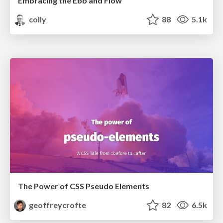
Embracing the Ebb and Flow
colly
88
5.1k
The Power of CSS Pseudo Elements
geoffreycrofte
82
6.5k