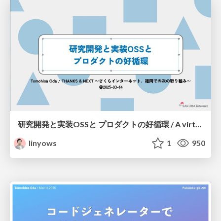
研究開発と実装OSSと プロダクトの好循環 / A virtuous cycle of research and development implementation OSS and products
linyows
1
950