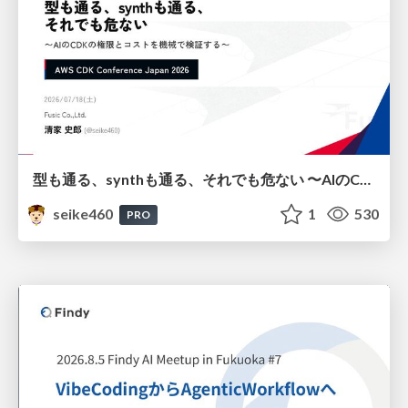
型も通る、synthも通る、それでも危ない 〜AIのCDKの権限とコストを機械で検証する〜 / It Passes Type Checks, It Passes Synth Checks, but It’s Still Risky — Automatically Verifying Permissions and Costs in AI’s CDK —
seike460
1
530
PRO