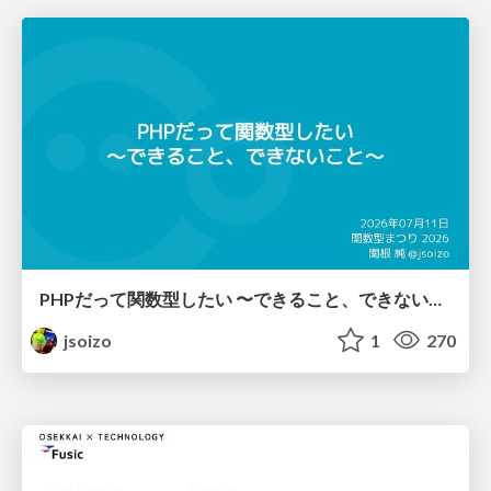
PHPだって関数型したい 〜できること、できないこと〜 / fp-in-php
jsoizo
1
270