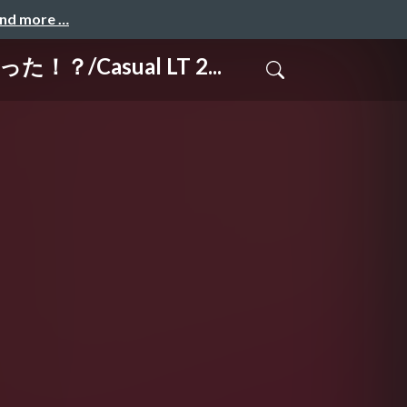
and more …
Casual LT 2...