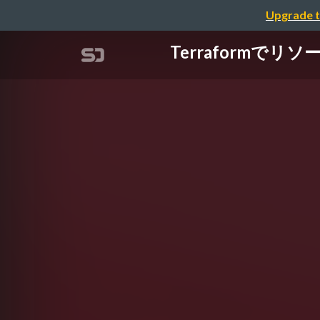
Upgrade t
Terraformでリ