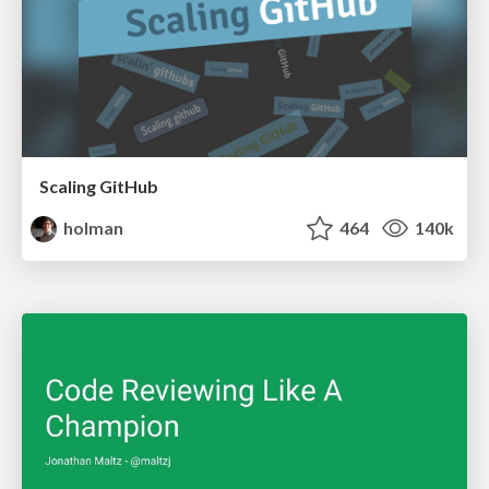
Scaling GitHub
holman
464
140k