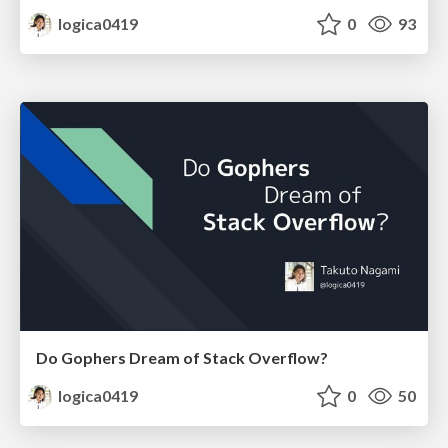
logica0419
0
93
Do Gophers Dream of Stack Overflow?
logica0419
0
50