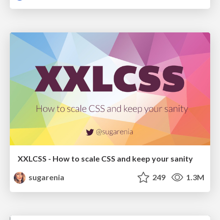
XXLCSS - How to scale CSS and keep your sanity
sugarenia
249
1.3M