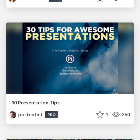
30 Presentation Tips
portentint
1
360
PRO