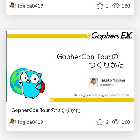
logica0419
1
180
GopherCon Tourのつくりかた
logica0419
2
160