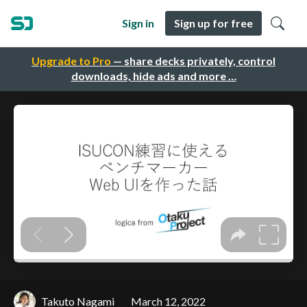
Sign in
Sign up for free
Upgrade to Pro
— share decks privately, control
downloads, hide ads and more …
Takuto Nagami
March 12, 2022