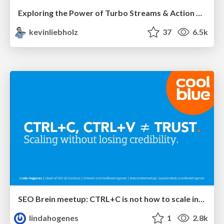
Exploring the Power of Turbo Streams & Action Cable | RailsConf2023
kevinliebholz
37
6.5k
SEO Brein meetup: CTRL+C is not how to scale international SEO
lindahogenes
1
2.8k