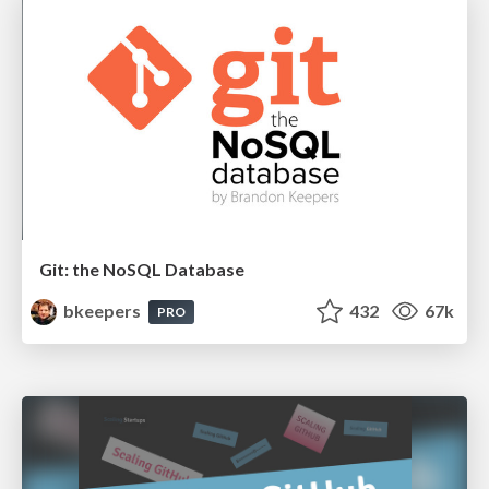
Git: the NoSQL Database
bkeepers
432
67k
PRO