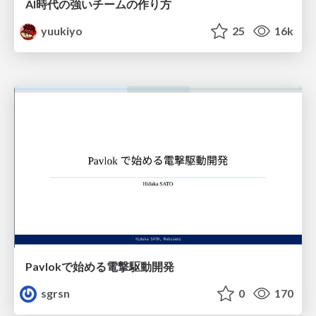
AI時代の強いチームの作り方
yuukiyo
25
16k
Pavlokで始める電撃駆動開発
sgrsn
0
170