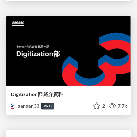
Digitization部 紹介資料
sansan33
2
7.7k
PRO