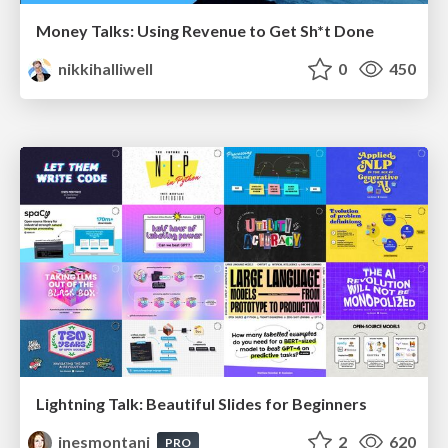
Money Talks: Using Revenue to Get Sh*t Done
nikkihalliwell
0
450
Lightning Talk: Beautiful Slides for Beginners
inesmontani
2
620
PRO