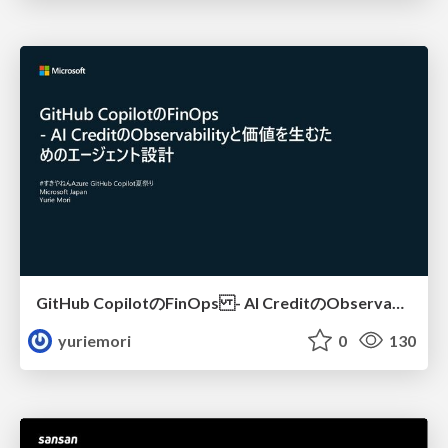
GitHub CopilotのFinOps - AI CreditのObservabilityと価値を生むためのエージェント設計
yuriemori
0
130