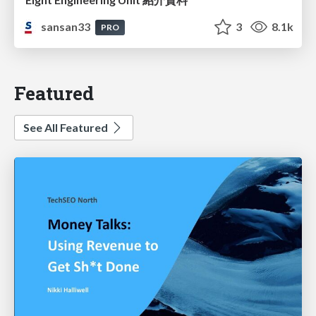
sansan33
3
8.1k
PRO
Featured
See All Featured