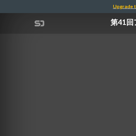
Upgrade t
第41回ア