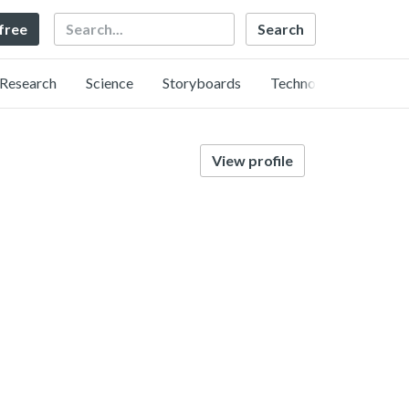
Search
 free
Research
Science
Storyboards
Technology
View profile