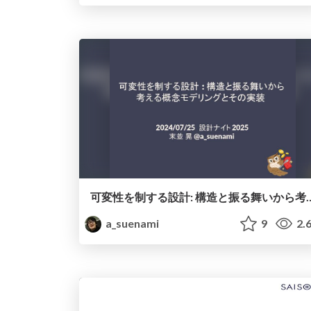
可変性を制する設計: 構造と振る舞いから
a_suenami
9
2.