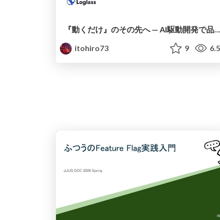
『動くだけ』のその先へ — AI駆動開発で品質と速度を両取りする温故知新な新手法 / Beyond Just Vibe Coding - Combining Classic Principles with AI-Driven Development
itohiro73
9
6.