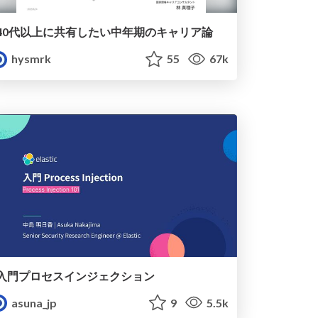
40代以上に共有したい中年期のキャリア論
hysmrk
55
67k
入門プロセスインジェクション
asuna_jp
9
5.5k