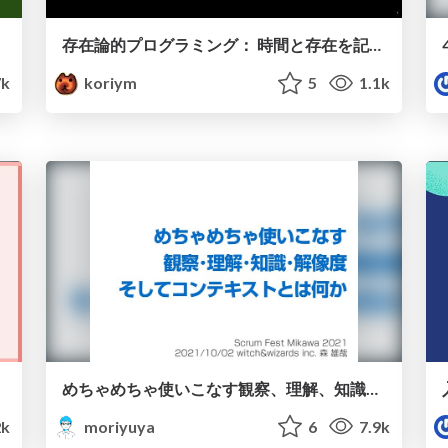
存在論的プログラミング： 時間と存在を記述する
7k
koriym
5
1.1k
めちゃめちゃ使いこなす観察、理解、知識、解像度! そしてコンテキスト!!/observation-understand-knowledge-resolution-context
2k
moriyuya
6
7.9k