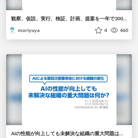
観察、仮説、実行、検証、計画、提案を一年で3000回トレーニングする方法/3000 Thinking Loops in 365 Days
moriyuya
4
460
AIの性能が向上しても未解決な組織の重大問題は何か?/An Unsolved Organizational Problem in the Age of AI