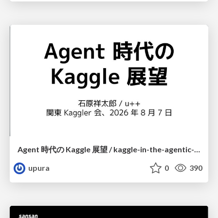
Agent 時代の Kaggle 展望 / kaggle-in-the-agentic-era
upura
0
390