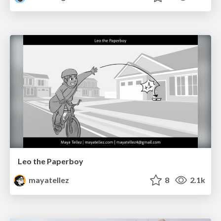
Leo the Paperboy
mayatellez
8
2.1k