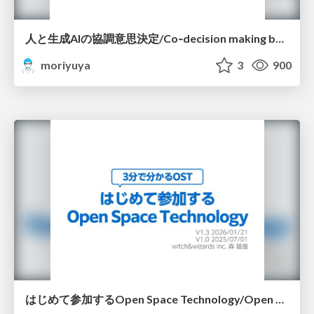
人と生成AIの協調意思決定/Co‑decision making by people and generative AI
moriyuya
3
900
はじめて参加するOpen Space Technology/Open Space Technology : a Simplified introduction