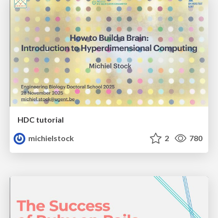
HDC tutorial
michielstock
2
780