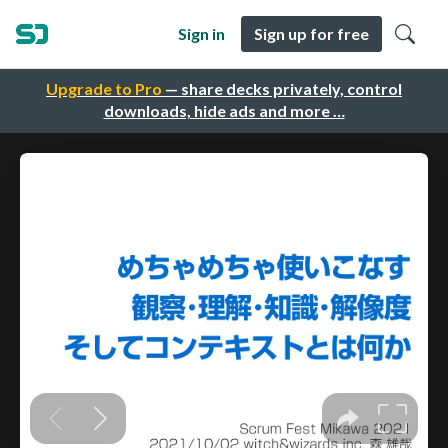
Sign in
Sign up for free
Upgrade to Pro
— share decks privately, control
downloads, hide ads and more …