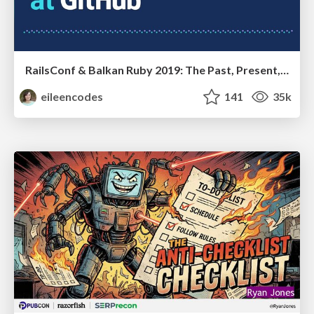
RailsConf & Balkan Ruby 2019: The Past, Present, and Future of Rails at GitHub
eileencodes
141
35k