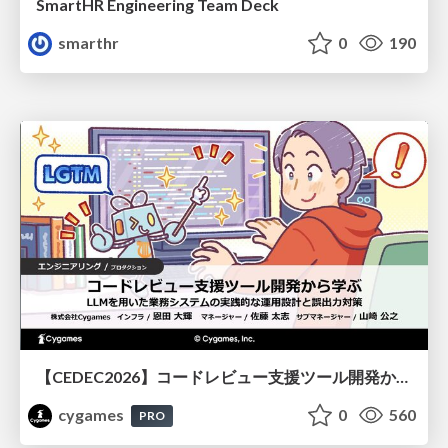
SmartHR Engineering Team Deck
smarthr
0
190
【CEDEC2026】コードレビュー支援ツール開発から学ぶ：LLMを用いた業務システムの実践的な運用設計と誤出力対策
cygames
0
560
PRO