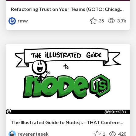
Refactoring Trust on Your Teams (GOTO; Chicago 2020)
rmw
35
3.7k
The Illustrated Guide to Node.js - THAT Conference 2024
reverentgeek
1
420