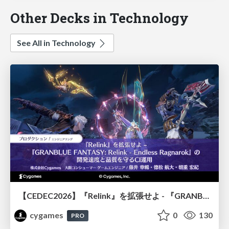
Other Decks in Technology
See All in Technology
【CEDEC2026】『Relink』を拡張せよ - 『GRANBLUE FANTASY: Relink - Endless Ragnarok』の開発速度と品質を守るCI運用
cygames
0
130
PRO