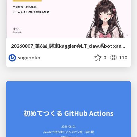
20260807_第6回_関東kaggler会LT_claw系bot xangiと始める、"寂しくない" kaggle
sugupoko
0
110