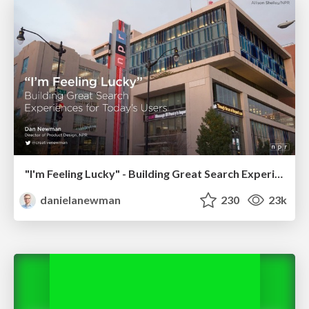
"I'm Feeling Lucky" - Building Great Search Experiences for Today's Users (#IAC19)
danielanewman
230
23k