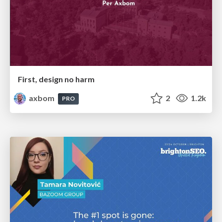
First, design no harm
axbom
2
1.2k
PRO