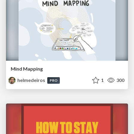
Mind Mapping
helmedeiros
1
300
PRO