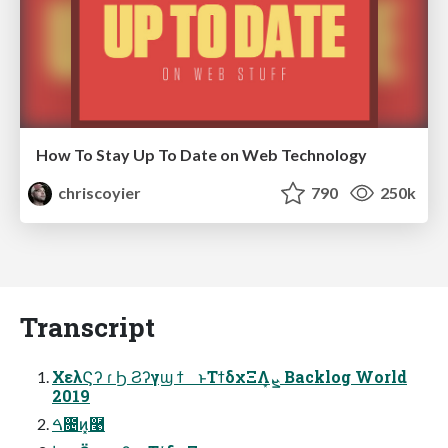
How To Stay Up To Date on Web Technology
chriscoyier
790
250k
Transcript
ΧελϚʔ ɾ Ϧ Ϩʔγϣ ϯ ͱΤϯδχΞΛܨ͙ Backlog World
2019
ࠓ೔ͷ͓࿩