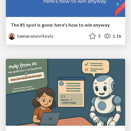
The #1 spot is gone: here's how to win anyway
tamaranovitovic
3
1.1k