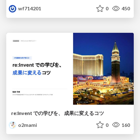
wf714201
0
450
re:Invent での学びを、 成果に変えるコツ
o2mami
0
160