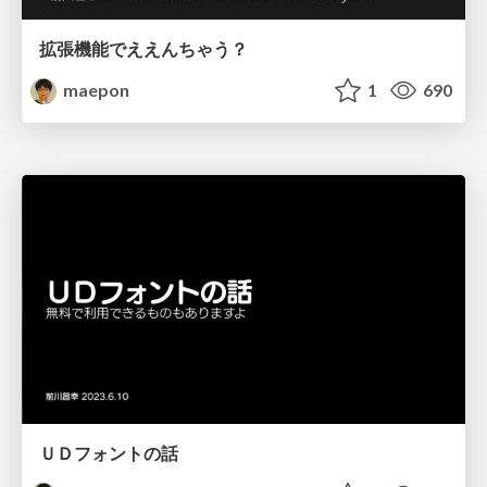
拡張機能でええんちゃう？
maepon
1
690
ＵＤフォントの話