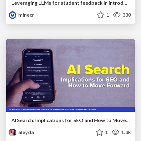
Leveraging LLMs for student feedback in introductory data science courses - posit::conf(2025)
minecr
1
330
AI Search: Implications for SEO and How to Move Forward - #ShenzhenSEOConference
aleyda
1
1.3k