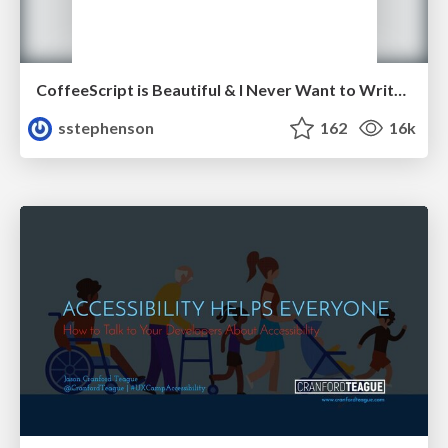
CoffeeScript is Beautiful & I Never Want to Write Plain JavaScript Again
sstephenson
162
16k