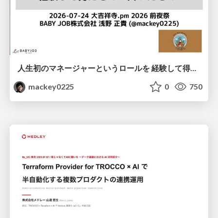
人生初のマネージャーというロールを 経験して得たもの・失ったもの / Reflections on My First Manager Role
mackey0225
0
750