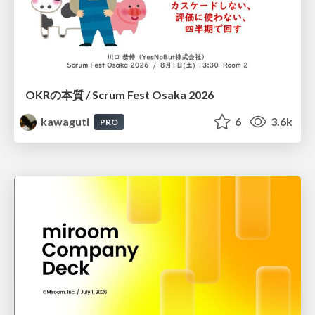
OKRの本質 / Scrum Fest Osaka 2026
kawaguti
6
3.6k
PRO