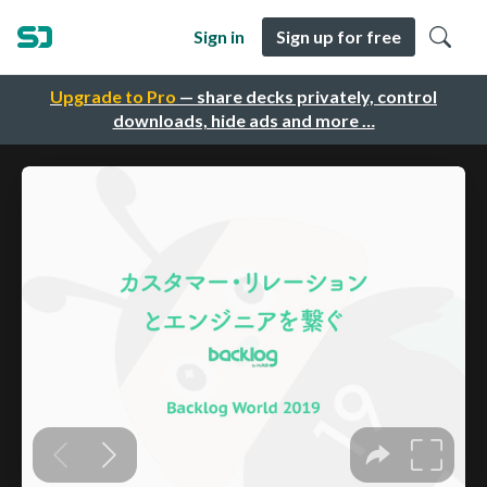
Sign in
Sign up for free
Upgrade to Pro
— share decks privately, control
downloads, hide ads and more …