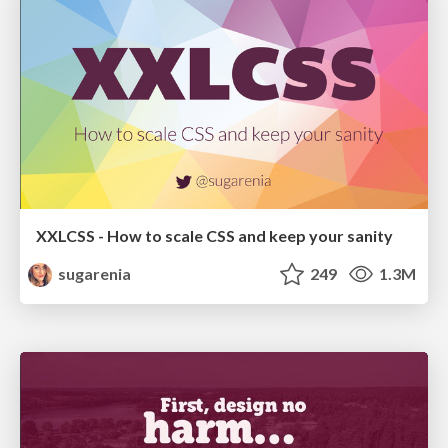
XXLCSS - How to scale CSS and keep your sanity
sugarenia
249
1.3M