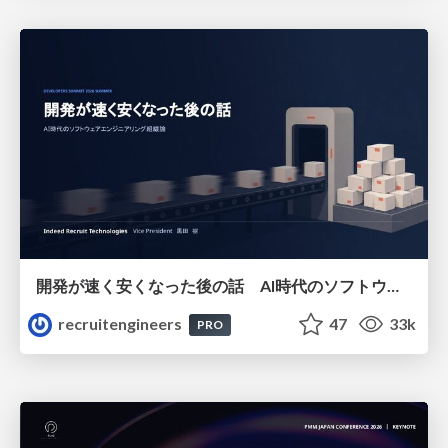
開発が速く安くなった後の話 AI時代のソフトウェアエンジニアリング組織論 #devsumi
recruitengineers
47
33k
PRO