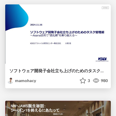
ソフトウェア開発子会社立ち上げのためのタスク管理術〜Asana活用で"混乱期"を乗り越える〜
mamohacy
3
980