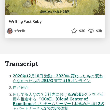
Writing Fast Ruby
sferik
630
63k
Transcript
2020年12⽉10⽇ 激動！2020年 変わったもの 変わ
らなかったもの JBUG 東京 #19 オンライン
自己紹介
何してる人なの？ l 社内におけるPublicクラウド活
用を推進する 「CCoE」(Cloud Center of
Excellence）の チームリーダー l 私含め社員は2名
＋パートナーさん3名の5名体制