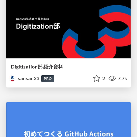
Digitization部 紹介資料
sansan33
2
7.7k
PRO