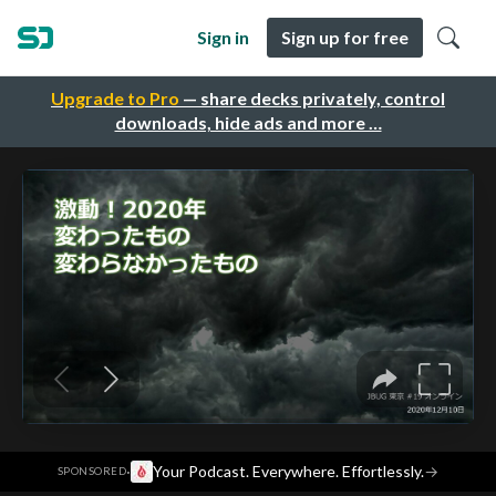
Sign in
Sign up for free
Upgrade to Pro
— share decks privately, control
downloads, hide ads and more …
·
Your Podcast. Everywhere. Effortlessly.
→
SPONSORED