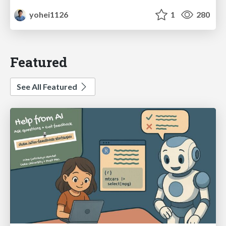
yohei1126
1
280
Featured
See All Featured