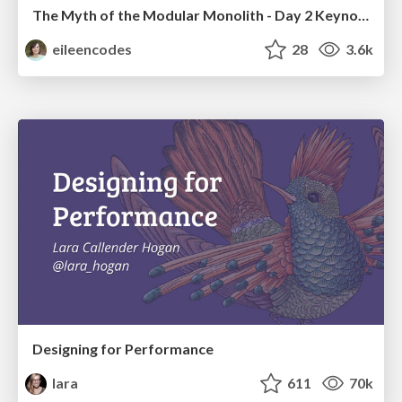
The Myth of the Modular Monolith - Day 2 Keynote - Rails World 2024
eileencodes
28
3.6k
Designing for Performance
lara
611
70k