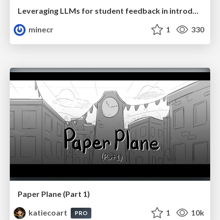
Leveraging LLMs for student feedback in introductory data science courses - posit::conf(2025)
minecr
1
330
Paper Plane (Part 1)
katiecoart
1
10k
PRO