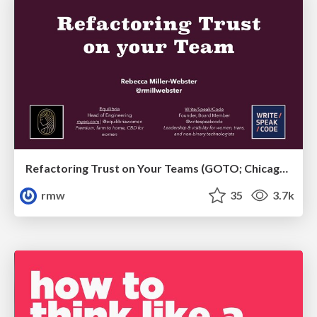
Refactoring Trust on Your Teams (GOTO; Chicago 2020)
rmw
35
3.7k