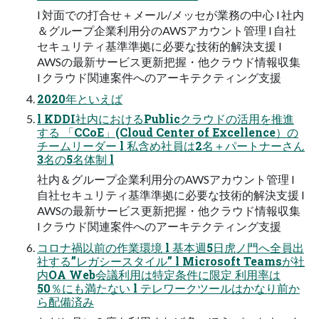
l 対面での打合せ＋メール/メッセが業務の中心 l 社内
＆グループ企業利用分のAWSアカウント管理 l 自社
セキュリティ基準準拠に必要な技術的解決支援 l
AWSの最新サービス更新把握・他クラウド情報収集
l クラウド関連案件へのアーキテクティング支援
2020年といえば
l KDDI社内におけるPublicクラウドの活用を推進
する 「CCoE」(Cloud Center of Excellence）の
チームリーダー l 私含め社員は2名＋パートナーさん
3名の5名体制 l
社内＆グループ企業利用分のAWSアカウント管理 l
自社セキュリティ基準準拠に必要な技術的解決支援 l
AWSの最新サービス更新把握・他クラウド情報収集
l クラウド関連案件へのアーキテクティング支援
コロナ禍以前の作業環境 l 基本週5日虎ノ門へ全員出
社する”レガシースタイル” l Microsoft Teamsが社
内OA Web会議利用は特定条件に限定 利用率は
50％にも満たない l テレワークツールはかなり前か
ら配備済み