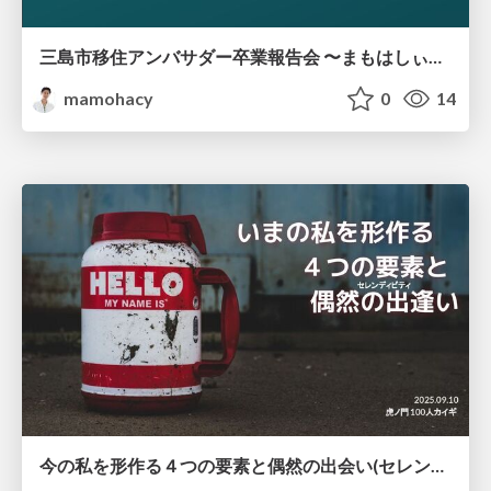
三島市移住アンバサダー卒業報告会 〜まもはしぃの4年間のぜんぶと、これから〜
mamohacy
0
14
今の私を形作る４つの要素と偶然の出会い(セレンディピティ)