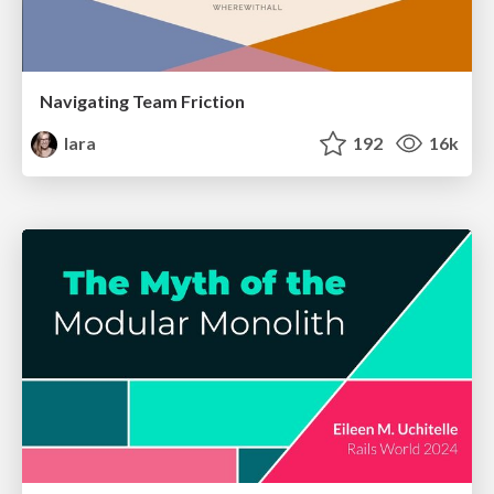
Navigating Team Friction
lara
192
16k