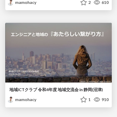
mamohacy
2
610
地域ICTクラブ 令和4年度 地域交流会 in 静岡(沼津)
mamohacy
1
910