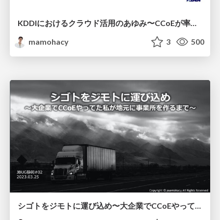
KDDIにおけるクラウド活⽤のあゆみ〜CCoEが率いる社内カルチャー変⾰〜
mamohacy
3
500
シゴトをジモトに運び込め〜大企業でCCoEやってた私が地元に事業所を作るまで〜