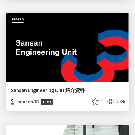
Sansan Engineering Unit 紹介資料
sansan33
1
4.9k
PRO