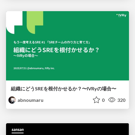
組織にどうSREを根付かせるか？〜IVRyの場合〜
abnoumaru
0
320