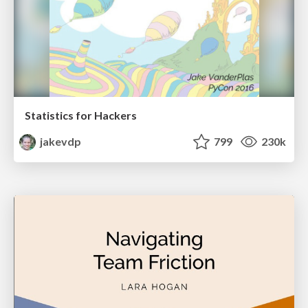
Statistics for Hackers
jakevdp
799
230k