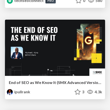
techseoconnect
0
580
PRO
End of SEO as We Know It (SMX Advanced Version)
ipullrank
3
4.3k