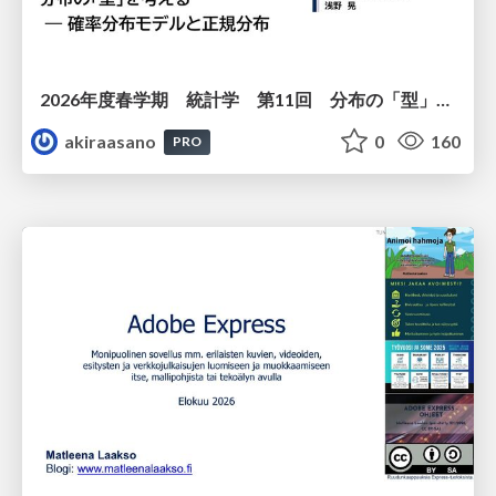
2026年度春学期 統計学 第11回 分布の「型」を考える － 確率分布モデルと正規分布 (2026. 6. 11)
akiraasano
0
160
PRO