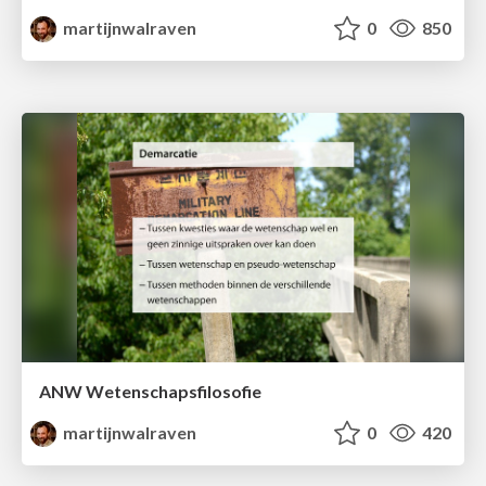
martijnwalraven
0
850
ANW Wetenschapsfilosofie
martijnwalraven
0
420