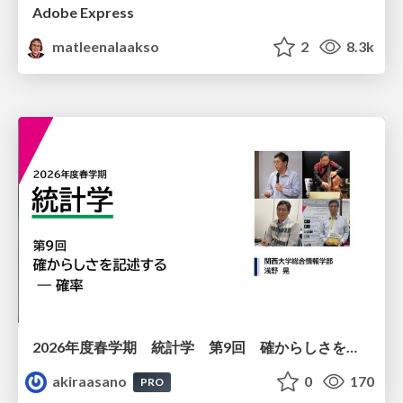
Adobe Express
matleenalaakso
2
8.3k
2026年度春学期 統計学 第9回 確からしさを記述する ー 確率 (2026. 5. 28)
akiraasano
0
170
PRO