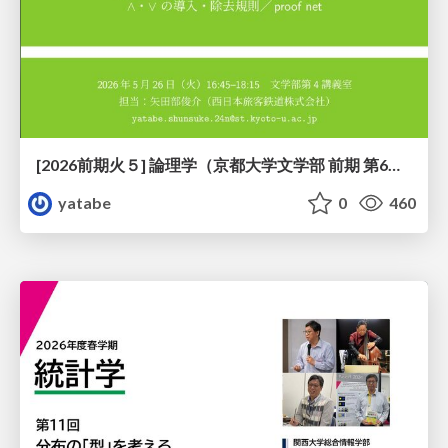
[2026前期火５] 論理学（京都大学文学部 前期 第6回）「かつとまたはの規則」
yatabe
0
460