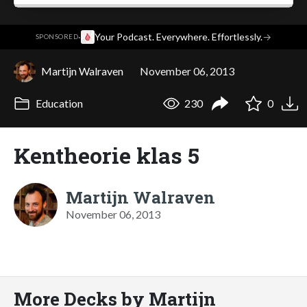
·
Your Podcast. Everywhere. Effortlessly.
→
SPONSORED
Martijn Walraven
November 06, 2013
Education
230
0
Kentheorie klas 5
Martijn Walraven
November 06, 2013
More Decks by Martijn