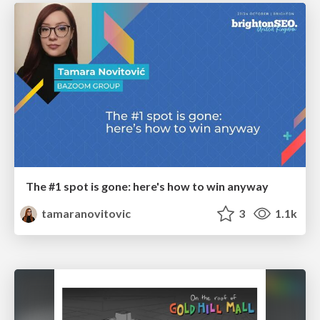
The #1 spot is gone: here's how to win anyway
tamaranovitovic
3
1.1k