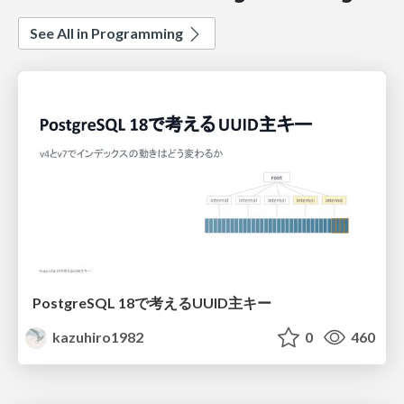
See All in Programming
PostgreSQL 18で考えるUUID主キー
kazuhiro1982
0
460