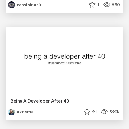
cassininazir
1
590
Being A Developer After 40
akosma
91
590k