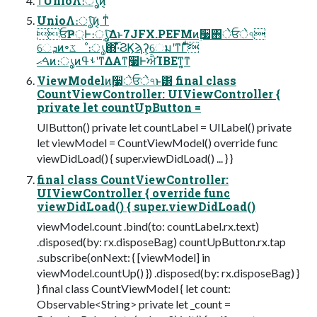
ͳͥUnioΛ։ൃͨ͠ͷ͔
UnioΛ։ൃͨ͠ͷ͔ ͳͥ
ਓҎ্Ͱ։ൃ͍ͯ͠Δͱ7JFX.PEFMͷ࣮૷΋ेਓे৭
େܕͷ৽ػೳ։ൃ΋࢝·ͬͯϨϏϡʔ͕େมʹͳΓͦ͏ͩ͠
ࠓޙͷ։ൃͷࢀߟʹͳΔΑ͏ͳ࣮૷ͰਐΊΒΕͳ͍͔ͳ
ViewModelͷ࣮૷͕ेਓे৭ͱ͸ final class
CountViewController: UIViewController {
private let countUpButton =
UIButton() private let countLabel = UILabel() private
let viewModel = CountViewModel() override func
viewDidLoad() { super.viewDidLoad() ... } }
final class CountViewController:
UIViewController { override func
viewDidLoad() { super.viewDidLoad()
viewModel.count .bind(to: countLabel.rx.text)
.disposed(by: rx.disposeBag) countUpButton.rx.tap
.subscribe(onNext: { [viewModel] in
viewModel.countUp() }) .disposed(by: rx.disposeBag) }
} final class CountViewModel { let count:
Observable<String> private let _count =