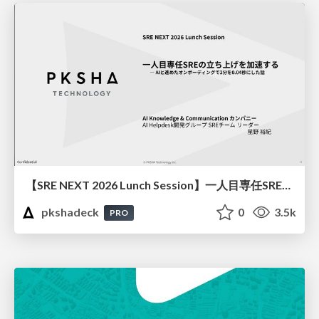
【SRE NEXT 2026 Lunch Session】一人目専任SREの立ち上げを加速する ― AIと進めたオンボーディングで2分を0.04秒にした話
pkshadeck
0
3.5k
PRO