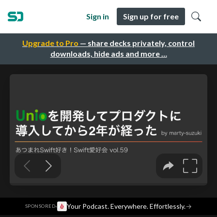
Sign in
Sign up for free
Upgrade to Pro
— share decks privately, control
downloads, hide ads and more …
·
Your Podcast. Everywhere. Effortlessly.
→
SPONSORED