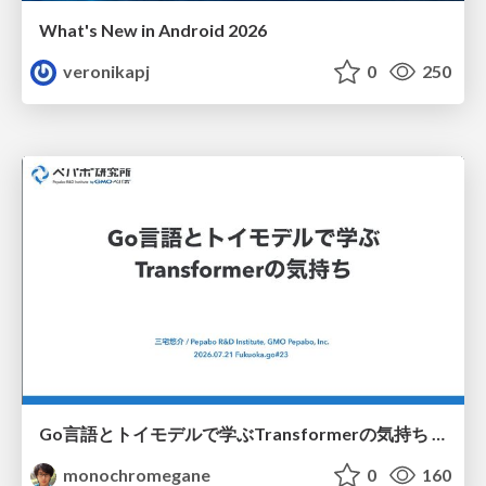
What's New in Android 2026
veronikapj
0
250
Go言語とトイモデルで学ぶTransformerの気持ち / fukuokago23-transformer
monochromegane
0
160