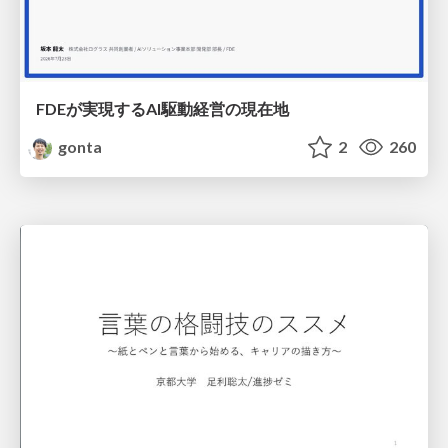
FDEが実現するAI駆動経営の現在地
gonta
2
260