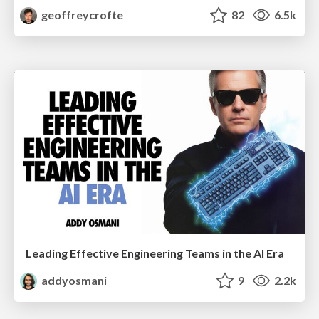
geoffreycrofte
82
6.5k
Leading Effective Engineering Teams in the AI Era
addyosmani
9
2.2k