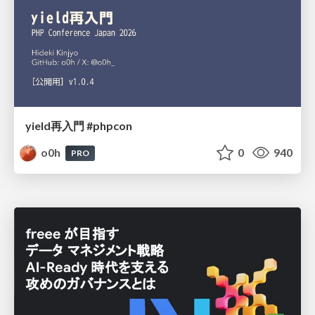
yield再入門 #phpcon
o0h
0
940
PRO