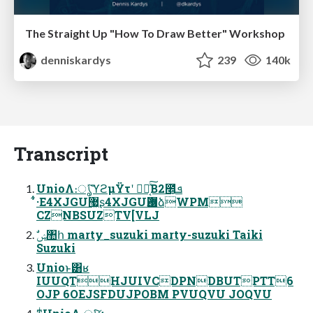
The Straight Up "How To Draw Better" Workshop
denniskardys
239
140k
Transcript
UnioΛ։ൃͯ͠ϓϩμΫτʹ ಋೖ͔ͯ͠Β2೥͕ܦͬͨ
͋ͭ·Ε4XJGU޷͖ʂ4XJGUѪ޷ձWPM
CZNBSUZTV[VLJ
Suzuki
Unioͱ͸ʁ
IUUQTHJUIVCDPNDBUTPTT6
OJP 6OEJSFDUJPOBM PVUQVU JOQVU