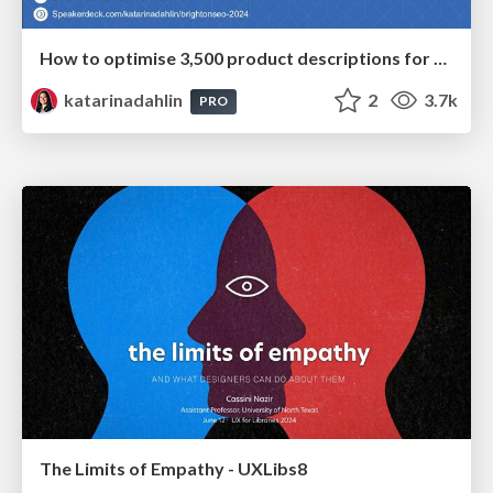
How to optimise 3,500 product descriptions for ecommerce in one day using ChatGPT
katarinadahlin
2
3.7k
PRO
The Limits of Empathy - UXLibs8