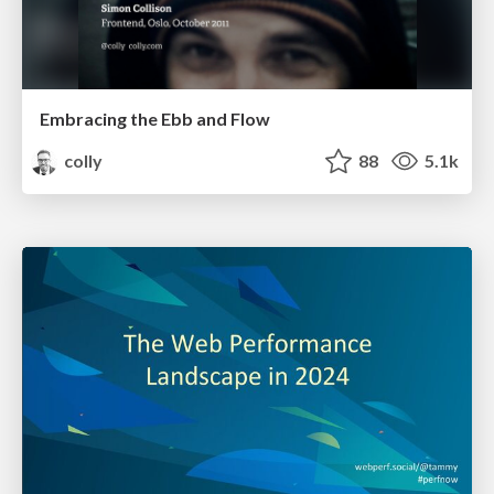
Embracing the Ebb and Flow
colly
88
5.1k