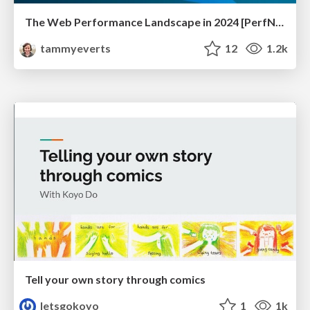
The Web Performance Landscape in 2024 [PerfNow 2024]
tammyeverts
12
1.2k
Tell your own story through comics
letsgokoyo
1
1k