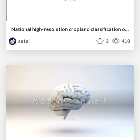
National high-resolution cropland classification of Japan with agricultural census information and multi-temporal multi-modality datasets
satai
3
410