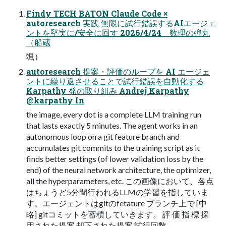
Findy TECH BATON Claude Code ×
autoresearch 実践 無限に試行錯誤するAIエージェ
ントを堅実に/安全に回す 2026/4/24 数理の弾丸
（船蔵
颯）
autoresearch 提案・評価のループを AI エージェ
ントに繰り返させることで試行錯誤を自動化する
Karpathy 発の取り組み Andrej Karpathy
@karpathy In
the image, every dot is a complete LLM training run
that lasts exactly 5 minutes. The agent works in an
autonomous loop on a git feature branch and
accumulates git commits to the training script as it
finds better settings (of lower validation loss by the
end) of the neural network architecture, the optimizer,
all the hyperparameters, etc. この画像において、各点
はちょうど5分間行われるLLMの学習を指していま
す。エージェントはgitのfetature ブランチ上で [中
略] gitコミットを蓄積していきます。 評 価 指 標 採
用された提案 却下された提案 試行回数