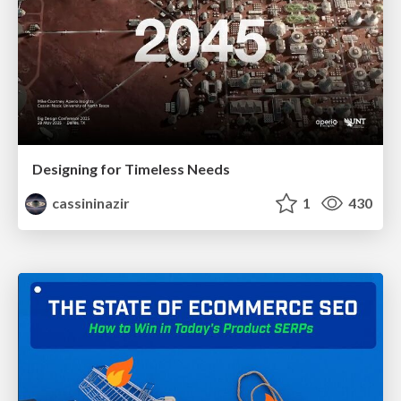
Designing for Timeless Needs
cassininazir
1
430