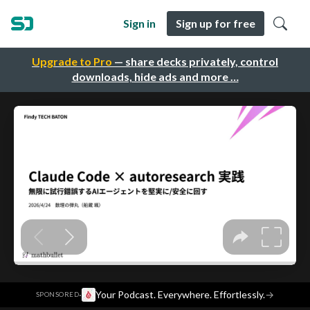
Sign in
Sign up for free
Upgrade to Pro
— share decks privately, control
downloads, hide ads and more …
·
Your Podcast. Everywhere. Effortlessly.
→
SPONSORED