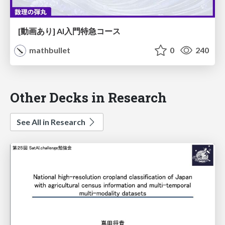
[動画あり] AI入門特急コース
mathbullet
0
240
Other Decks in Research
See All in Research