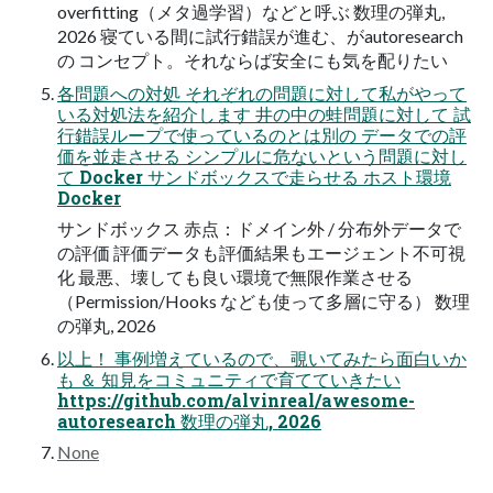
overfitting（メタ過学習）などと呼ぶ 数理の弾丸,
2026 寝ている間に試行錯誤が進む、がautoresearch
の コンセプト。それならば安全にも気を配りたい
各問題への対処 それぞれの問題に対して私がやって
いる対処法を紹介します 井の中の蛙問題に対して 試
行錯誤ループで使っているのとは別の データでの評
価を並走させる シンプルに危ないという問題に対し
て Docker サンドボックスで走らせる ホスト環境
Docker
サンドボックス 赤点：ドメイン外 / 分布外データで
の評価 評価データも評価結果もエージェント不可視
化 最悪、壊しても良い環境で無限作業させる
（Permission/Hooks なども使って多層に守る） 数理
の弾丸, 2026
以上！ 事例増えているので、覗いてみたら面白いか
も ＆ 知見をコミュニティで育てていきたい
https://github.com/alvinreal/awesome-
autoresearch 数理の弾丸, 2026
None