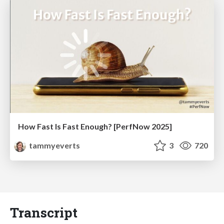
How Fast Is Fast Enough? [PerfNow 2025]
tammyeverts
3
720
Transcript