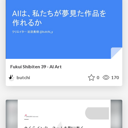
Fukui Shibiten 39 - AI Art
butchi
0
170