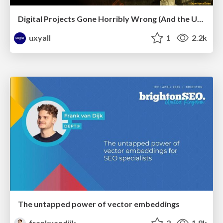
Digital Projects Gone Horribly Wrong (And the UX Pros Who Still Save the Day) - Dean Schuster
uxyall
1
2.2k
The untapped power of vector embeddings
frankvandijk
2
1.8k