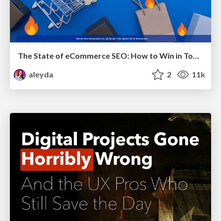
The State of eCommerce SEO: How to Win in Today's Products SERPs - #SEOweek
aleyda
2
11k