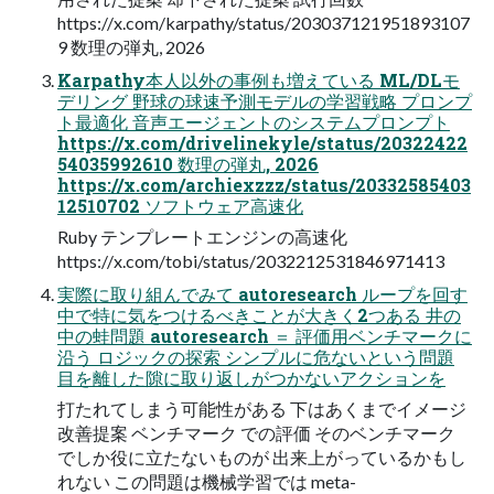
https://x.com/karpathy/status/203037121951893107
9 数理の弾丸, 2026
Karpathy本人以外の事例も増えている ML/DLモ
デリング 野球の球速予測モデルの学習戦略 プロンプ
ト最適化 音声エージェントのシステムプロンプト
https://x.com/drivelinekyle/status/20322422
54035992610 数理の弾丸, 2026
https://x.com/archiexzzz/status/20332585403
12510702 ソフトウェア高速化
Ruby テンプレートエンジンの高速化
https://x.com/tobi/status/2032212531846971413
実際に取り組んでみて autoresearch ループを回す
中で特に気をつけるべきことが大きく2つある 井の
中の蛙問題 autoresearch ＝ 評価用ベンチマークに
沿う ロジックの探索 シンプルに危ないという問題
目を離した隙に取り返しがつかないアクションを
打たれてしまう可能性がある 下はあくまでイメージ
改善提案 ベンチマーク での評価 そのベンチマーク
でしか役に立たないものが 出来上がっているかもし
れない この問題は機械学習では meta-