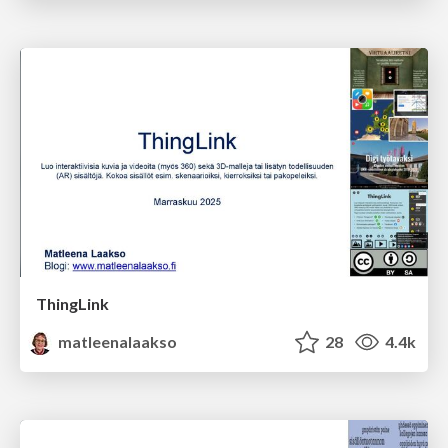
ThingLink
matleenalaakso
28
4.4k