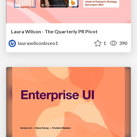
Laura Wilson - The Quarterly PR Pivot
laurawilsonbseo1
1
390