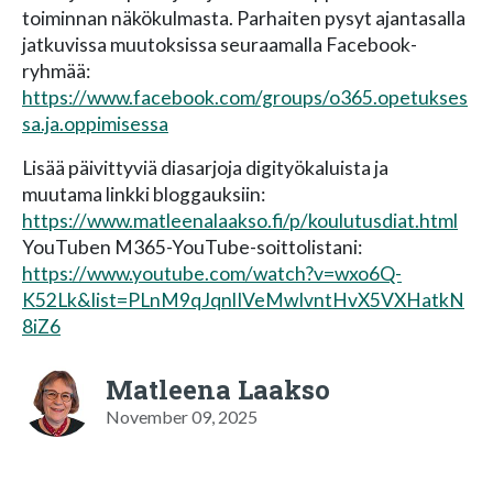
toiminnan näkökulmasta. Parhaiten pysyt ajantasalla
jatkuvissa muutoksissa seuraamalla Facebook-
ryhmää:
https://www.facebook.com/groups/o365.opetukses
sa.ja.oppimisessa
Lisää päivittyviä diasarjoja digityökaluista ja
muutama linkki bloggauksiin:
https://www.matleenalaakso.fi/p/koulutusdiat.html
YouTuben M365-YouTube-soittolistani:
https://www.youtube.com/watch?v=wxo6Q-
K52Lk&list=PLnM9qJqnlIVeMwIvntHvX5VXHatkN
8iZ6
Matleena Laakso
November 09, 2025