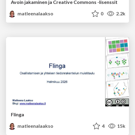
Avoin jakaminen ja Creative Commons -lisenssit
matleenalaakso
0
2.2k
Flinga
matleenalaakso
4
15k