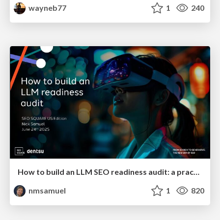
wayneb77
1
240
How to build an LLM SEO readiness audit: a practical framework
nmsamuel
1
820