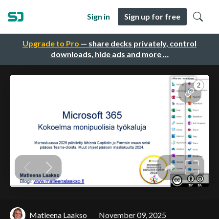
Sign in
Sign up for free
Upgrade to Pro
— share decks privately, control
downloads, hide ads and more …
Matleena Laakso
November 09, 2025