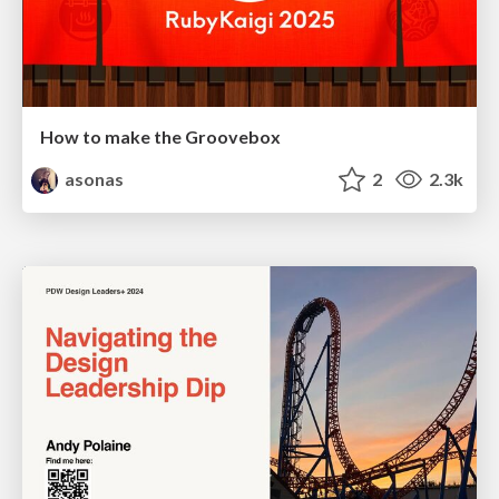
How to make the Groovebox
asonas
2
2.3k