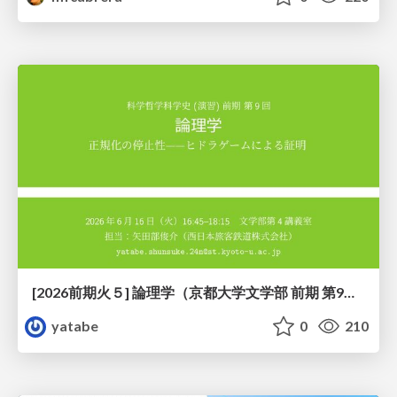
[2026前期火５] 論理学（京都大学文学部 前期 第9回）「正規化の停止性——ヒドラゲームによる証明」
yatabe
0
210