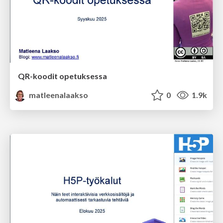
QR-koodit opetuksessa
matleenalaakso
0
1.9k