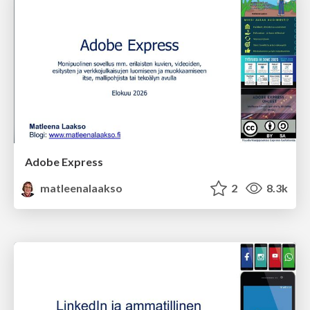
Adobe Express
matleenalaakso
2
8.3k