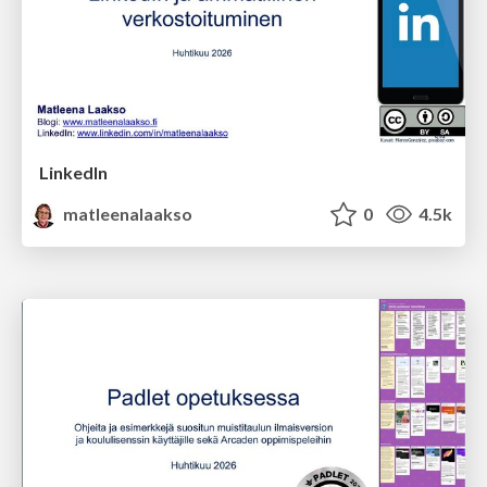
LinkedIn
matleenalaakso
0
4.5k