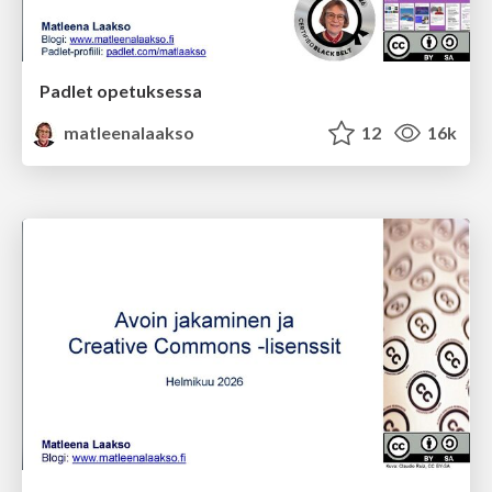
Padlet opetuksessa
matleenalaakso
12
16k