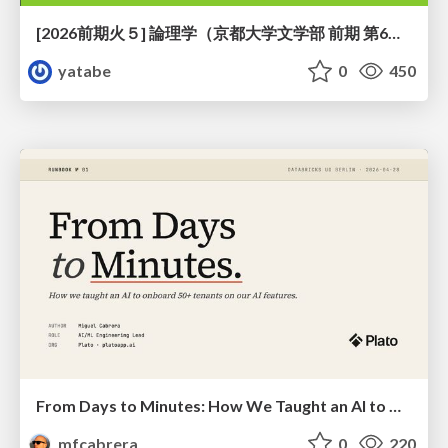
[2026前期火５] 論理学（京都大学文学部 前期 第6回）「かつとまたはの規則」
yatabe
0
450
From Days to Minutes: How We Taught an AI to Onboard 50+ Tenants on our AI Features
mfcabrera
0
220