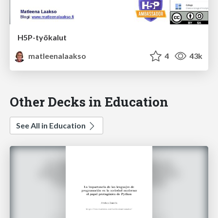
H5P-työkalut
matleenalaakso
4
43k
Other Decks in Education
See All in Education