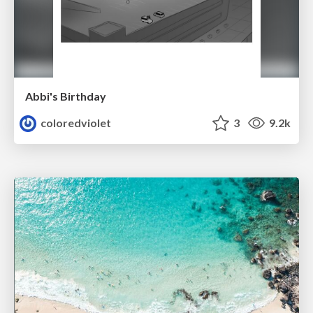
Abbi's Birthday
coloredviolet
3
9.2k