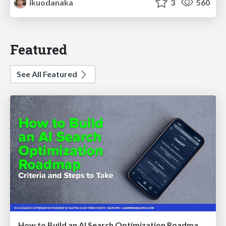
ikuodanaka
3
560
Featured
See All Featured
How to Build an AI Search Optimization Roadmap - Criteria and Steps to Take #SEOIRL