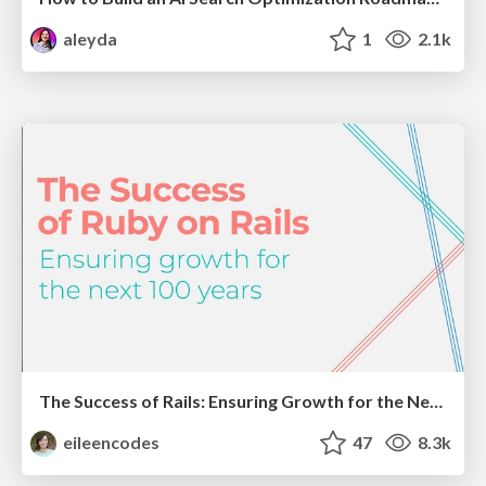
aleyda
1
2.1k
The Success of Rails: Ensuring Growth for the Next 100 Years
eileencodes
47
8.3k