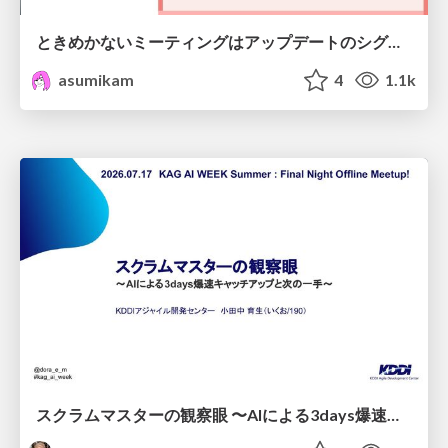
ときめかないミーティングはアップデートのシグナル #scrumosaka
asumikam
4
1.1k
スクラムマスターの観察眼 〜AIによる3days爆速キャッチアップと次の一手〜/The Scrum Master's Insight: Lightning-Fast 3-Day Catch-Up with AI and the Next Move