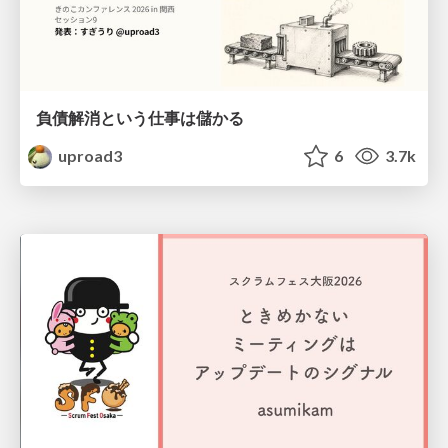
負債解消という仕事は儲かる
uproad3
6
3.7k