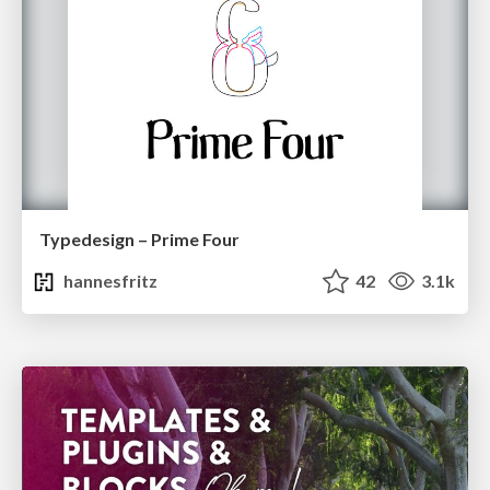
Typedesign – Prime Four
hannesfritz
42
3.1k