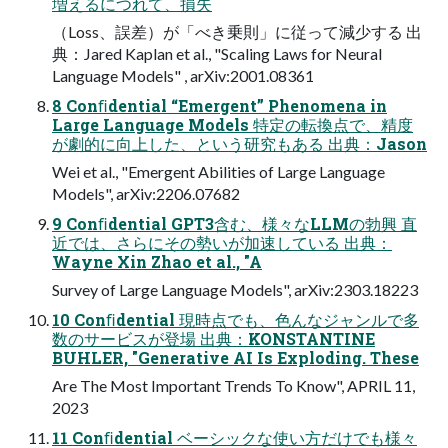
増えるにつれて、損失
（Loss、誤差）が「べき乗則」に従って減少する 出
典：Jared Kaplan et al., "Scaling Laws for Neural
Language Models" , arXiv:2001.08361
8 Conﬁdential “Emergent” Phenomena in
Large Language Models 特定の転換点で、精度
が劇的に向上した、という研究もある 出典：Jason
Wei et al., "Emergent Abilities of Large Language
Models", arXiv:2206.07682
9 Conﬁdential GPT3含む、様々なLLMの勃興 直
近では、さらにその勢いが加速している 出典：
Wayne Xin Zhao et al., "A
Survey of Large Language Models", arXiv:2303.18223
10 Conﬁdential 現時点でも、色んなジャンルで多
数のサービスが登場 出典：KONSTANTINE
BUHLER, "Generative AI Is Exploding. These
Are The Most Important Trends To Know", APRIL 11,
2023
11 Conﬁdential ベーシックな使い方だけでも様々