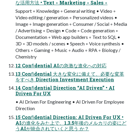
な活用方法 • Text ◦ Marketing ◦ Sales ◦
Support ◦ Knowledge ◦ General writing • Video ◦
Video editing / generation ◦ Personalized videos •
Image ◦ Image generation ◦ Consumer / Social ◦ Media
/ Advertising ◦ Design • Code ◦ Code generation ◦
Documentation ◦ Web app builders ◦ Text to SQL •
3D ◦ 3D models / scenes • Speech ◦ Voice synthesis •
Others ◦ Gaming ◦ Music ◦ Audio ◦ RPA ◦ Biology /
Chemistry
12 Conﬁdential AIの急激な進化への対応
13 Conﬁdential 大きな変化に備えて、必要な変革
をすべき Direction Investment Execution
14 Conﬁdential Direction “AI Driven” • AI
Driven For UX
• AI Driven For Engineering • AI Driven For Employee
Direction
15 Conﬁdential Direction: AI Driven For UX •
AIの進化をみた上で、1,3,5年後のメルカリの姿にど
うAIが統合されていくと思う か？