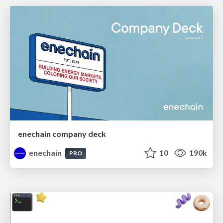
enechain company deck
enechain
10
190k
PRO