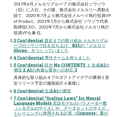
2017年6月メルカリグループ の株式会社ソウゾウ
（旧）に入社。その後、株式会社メルカリへ異動を
経て、2020 年7月より株式会社メルペイ執行役員VP
of Product。2021年1月から株式会社 ソウゾウ代表
取締役CEO。2022年7月から株式会社メルカリ執行
役員VPを兼 任。
3 Conﬁdential 直近までの取り組み メルカリグル
ープのソウゾウ社を立ち上げ、B2Cの『メルカリ
Shops』をつくっていました
4 Conﬁdential 専任チームを作りました
5 Conﬁdential 目次 No CONTENTS １ 生成AIの
潮流 2 AIの急激な変化への対応 3
具体的な取り組み 4 プロダクトアイデアの事例 5 直
近リリース予定の施策紹介 6 最後に
6 Conﬁdential 生成AIの潮流
7 Conﬁdential “Scaling Laws” for Neural
Language Models 言語モデルのパラメーター数
（＝モデルのサイズ）や、データセットのサイズ、
トレーニングに使用される計算（Compute）量が