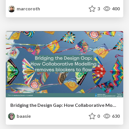
marcoroth
3
400
Bridging the Design Gap: How Collaborative Modelling removes blockers to flow between stakeholders and teams @FastFlow conf
baasie
0
630