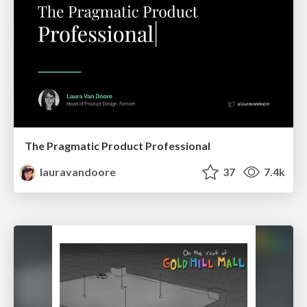
The Pragmatic Product Professional
lauravandoore
37
7.4k