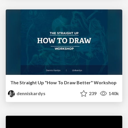
The Straight Up "How To Draw Better" Workshop
denniskardys
239
140k