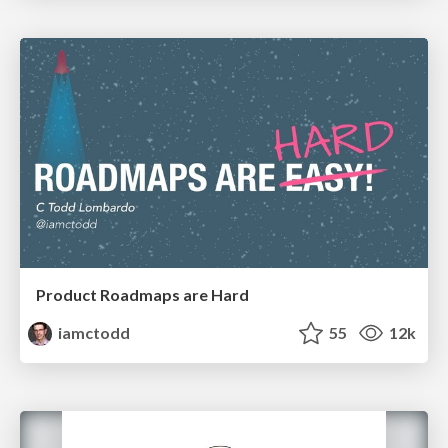
Product Roadmaps are Hard
iamctodd
55
12k