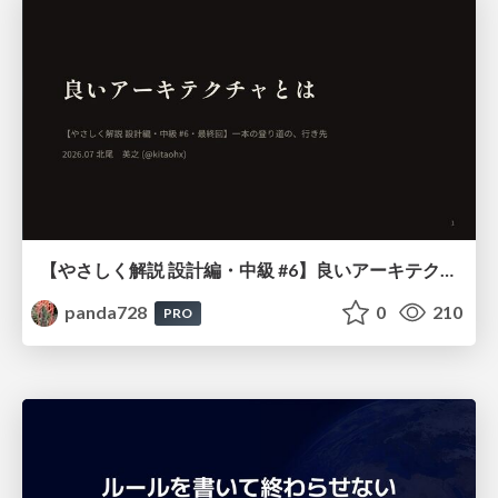
【やさしく解説 設計編・中級 #6】良いアーキテクチャとは ～ 一本の登り道の、行き先 ～
panda728
0
210
PRO