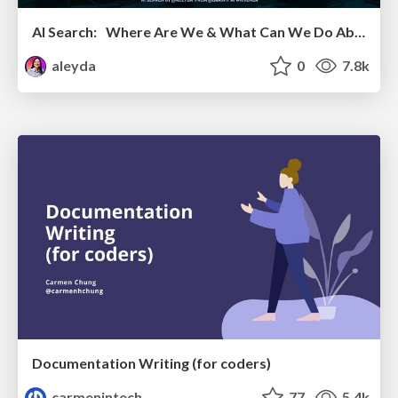
AI Search: Where Are We & What Can We Do About It?
aleyda
0
7.8k
Documentation Writing (for coders)
carmenintech
77
5.4k