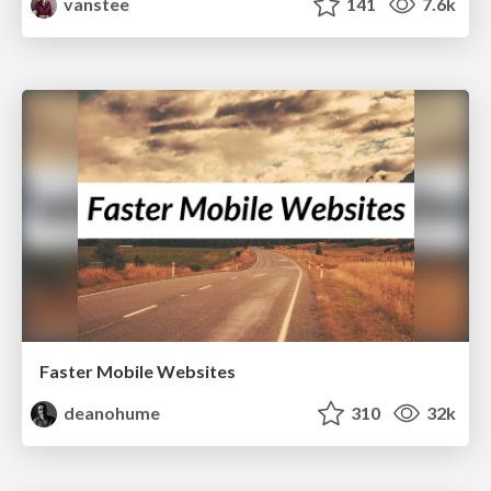
vanstee
141
7.6k
Faster Mobile Websites
deanohume
310
32k