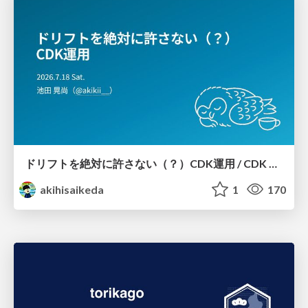
ドリフトを絶対に許さない（？）CDK運用 / CDK Ops with Zero Tolerance for Drifts (?)
akihisaikeda
1
170