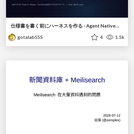
仕様書を書く前にハーネスを作る - Agent Native開発は「探索を速く、判定を固く」
gotalab555
4
1.5k