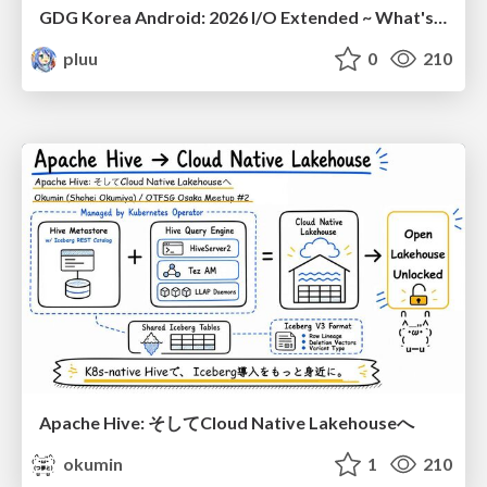
GDG Korea Android: 2026 I/O Extended ~ What's new in Android development tools
pluu
0
210
Apache Hive: そしてCloud Native Lakehouseへ
okumin
1
210