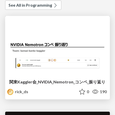
See All in Programming
関東Kaggler会_NVIDIA_Nemotron_コンペ_振り返り
rick_ds
0
190