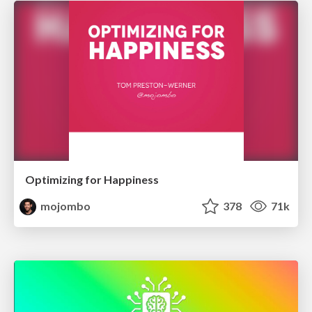
Optimizing for Happiness
mojombo
378
71k