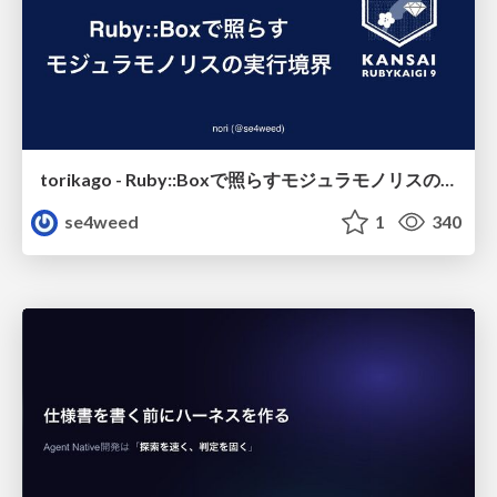
torikago - Ruby::Boxで照らすモジュラモノリスの実行境界
se4weed
1
340