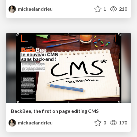
mickaelandrieu
1
210
BackBee, the first on page editing CMS
mickaelandrieu
0
170