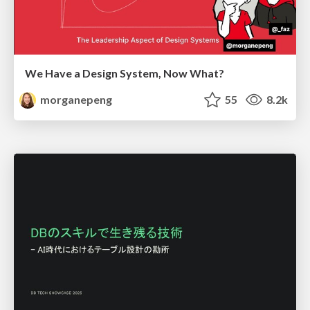
We Have a Design System, Now What?
morganepeng
55
8.2k