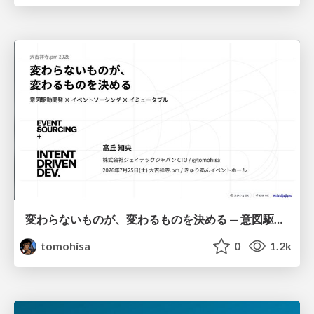
変わらないものが、変わるものを決める — 意図駆動開発 × イベントソーシング × イミュータブル | What Doesn't Change Decides What Can — IDD × Event Sourcing × Immutability
tomohisa
0
1.2k