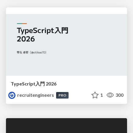
TypeScript入門 2026
recruitengineers
1
300
PRO