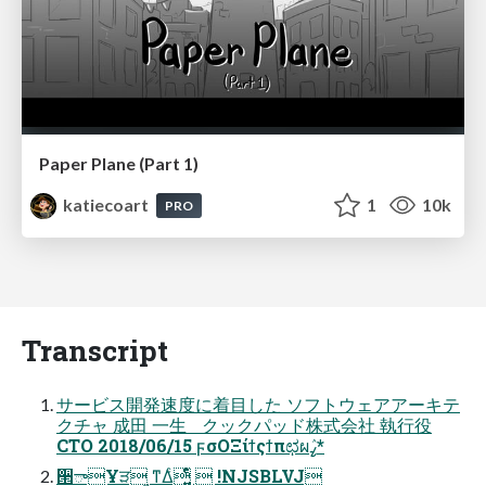
Paper Plane (Part 1)
katiecoart
1
10k
PRO
Transcript
サービス開発速度に着目した ソフトウェアアーキテ
クチャ 成田 一生 クックパッド株式会社 執行役
CTO 2018/06/15 ϝσΟΞίϯςϯπಛผߨٛ*
੒ాҰੜ ͳΔͨ͍͍ͬͤ  !NJSBLVJ