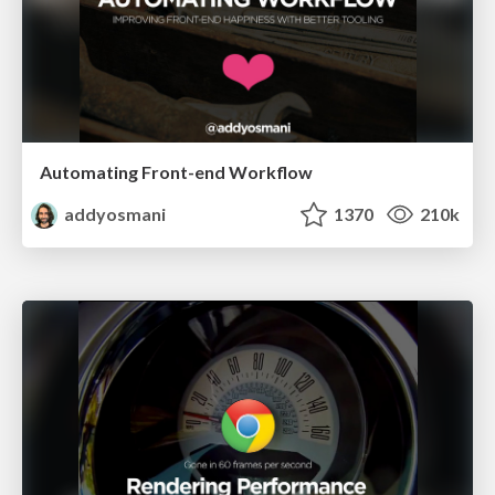
Automating Front-end Workflow
addyosmani
1370
210k