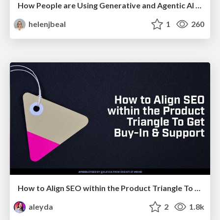
How People are Using Generative and Agentic AI to Supercharge Their Products, Projects, Services and Value Streams Today
helenjbeal
1
260
How to Align SEO within the Product Triangle To Get Buy-In & Support - #RIMC
aleyda
2
1.8k