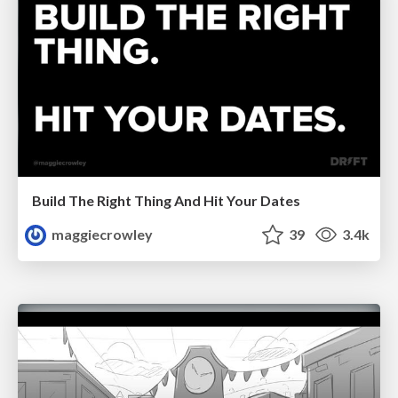
Build The Right Thing And Hit Your Dates
maggiecrowley
39
3.4k