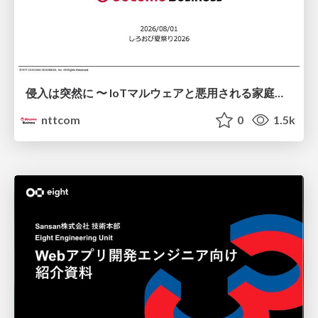
侵入は突然に 〜 IoTマルウェアと悪用される家庭の機器 ～ / When Intrusion Strikes: IoT Malware and the Abuse of Home Devices
nttcom
0
1.5k