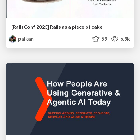
[RailsConf 2023] Rails as a piece of cake
palkan
59
6.9k