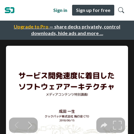
Sign in
Sign up for free
Upgrade to Pro
— share decks privately, control
downloads, hide ads and more …