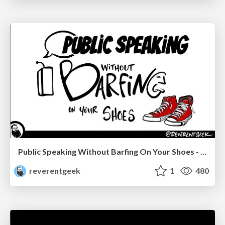
Public Speaking Without Barfing On Your Shoes - THAT 2023
reverentgeek
1
480