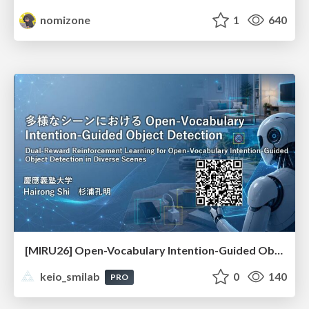
nomizone
1
640
[MIRU26] Open-Vocabulary Intention-Guided Object Detection in Diverse Scenes
keio_smilab
0
140
PRO