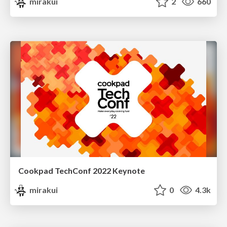
mirakui
2
660
Cookpad TechConf 2022 Keynote
mirakui
0
4.3k