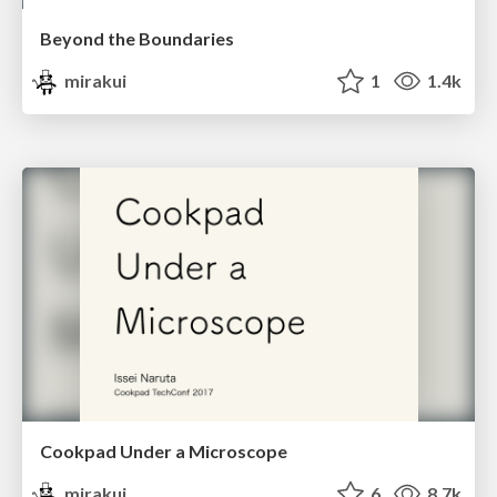
Beyond the Boundaries
mirakui
1
1.4k
Cookpad Under a Microscope
mirakui
6
8.7k