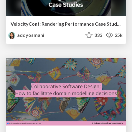
VelocityConf: Rendering Performance Case Studies
addyosmani
333
25k