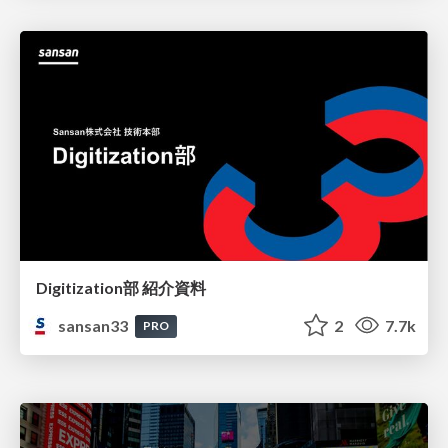
Digitization部 紹介資料
sansan33
2
7.7k
PRO