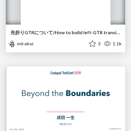
先折りGTRについて/How to build left-GTR transitions
mirakui
3
1.1k