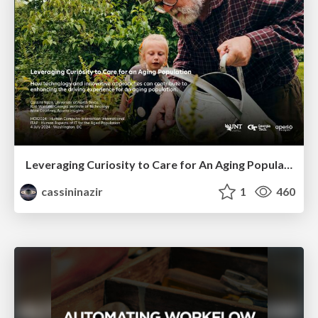
Leveraging Curiosity to Care for An Aging Population
cassininazir
1
460