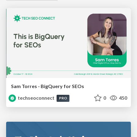
Sam Torres - BigQuery for SEOs
techseoconnect
0
450
PRO