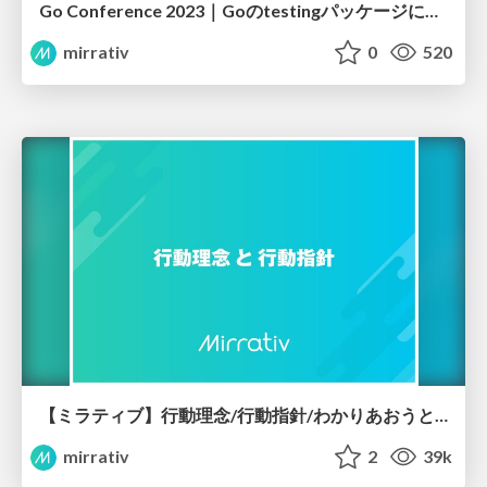
Go Conference 2023｜Goのtestingパッケージにコミットした話
mirrativ
0
520
【ミラティブ】行動理念/行動指針/わかりあおうとし続けるガイドライン
mirrativ
2
39k