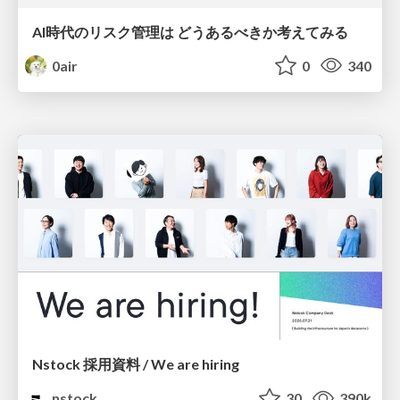
AI時代のリスク管理は どうあるべきか考えてみる
0air
0
340
Nstock 採用資料 / We are hiring
nstock
30
390k