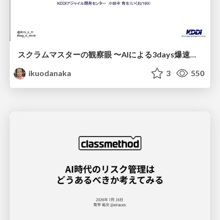
スクラムマスターの観察眼 〜AIによる3days爆速キャッチアップと次の一手〜/The Scrum Master's Insight: Lightning-Fast 3-Day Catch-Up with AI and the Next Move
ikuodanaka
3
550