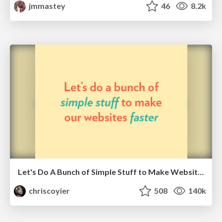
jmmastey
46
8.2k
Let's Do A Bunch of Simple Stuff to Make Websites Faster
chriscoyier
508
140k