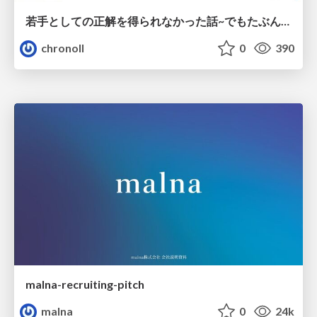
若手としての正解を得られなかった話~でもたぶん生きのこれる~
chronoll
0
390
malna-recruiting-pitch
malna
0
24k