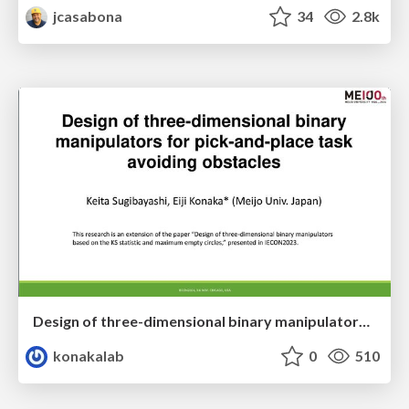
jcasabona
34
2.8k
Design of three-dimensional binary manipulators for pick-and-place task avoiding obstacles (IECON2024)
konakalab
0
510