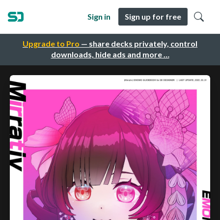
Sign in
Sign up for free
Upgrade to Pro
— share decks privately, control
downloads, hide ads and more …