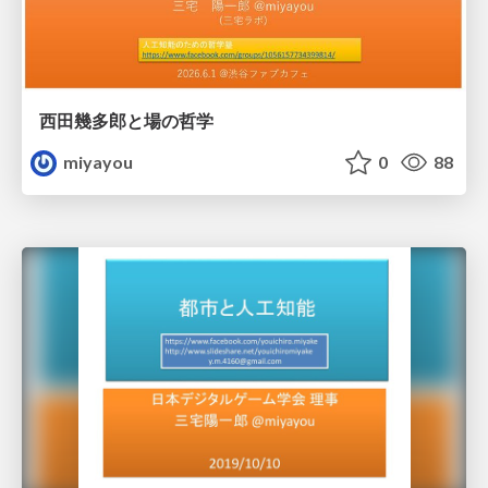
西田幾多郎と場の哲学
miyayou
0
88