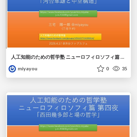
人工知能のための哲学塾 ニューロフィロソフィ篇 第参夜「河合隼雄と中空構造」
miyayou
0
35