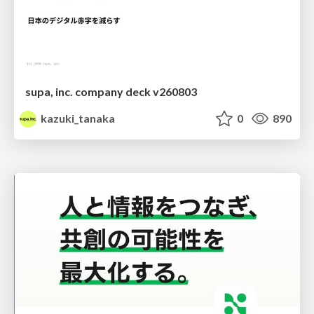
supa, inc. company deck v260803
kazuki_tanaka
0
890