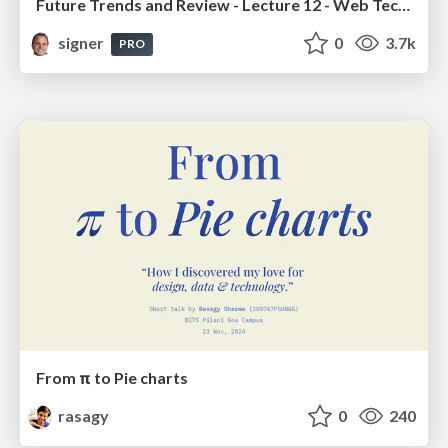
Future Trends and Review - Lecture 12 - Web Technologies (1019888BNR)
signer
0
3.7k
PRO
From π to Pie charts
rasagy
0
240