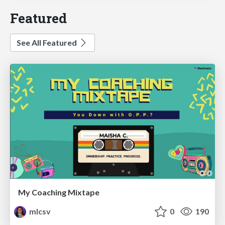
Featured
See All Featured
My Coaching Mixtape
mlcsv
0
190