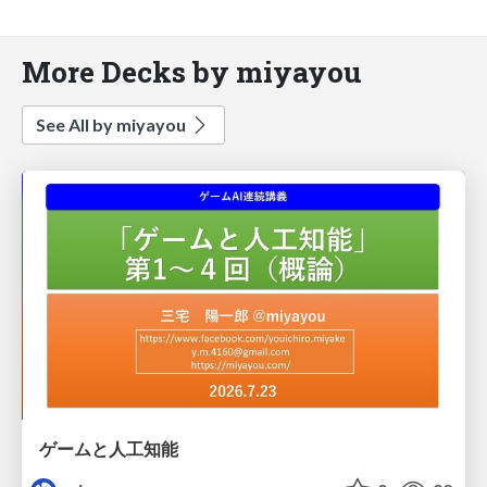
More Decks by miyayou
See All by miyayou
ゲームと人工知能