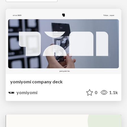
yomiyomi company deck
yomiyomi
0
1.1k