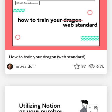
How to train your dragon (web standard)
notwaldorf
97
6.7k