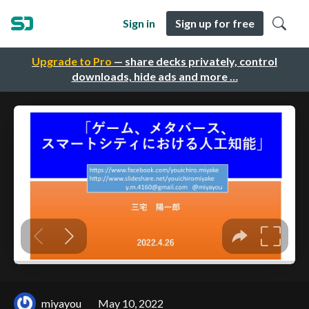
Sign in
Sign up for free
Upgrade to Pro
— share decks privately, control
downloads, hide ads and more …
miyayou
May 10, 2022