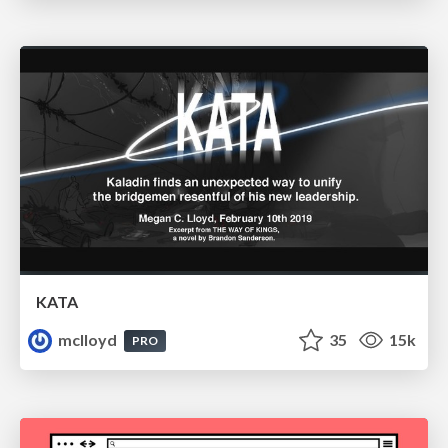
KATA
mclloyd
35
15k
PRO