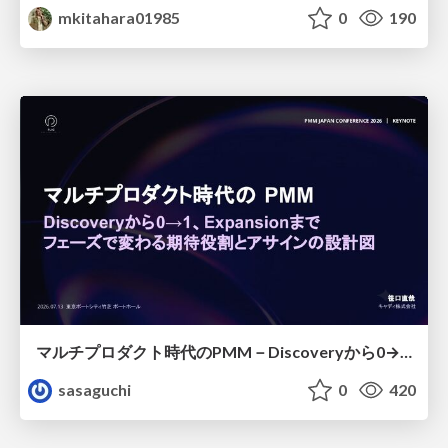
mkitahara01985
0
190
マルチプロダクト時代のPMM－Discoveryから0→1、Expansionまで フェーズで変わる期待役割とアサインの設計図
sasaguchi
0
420