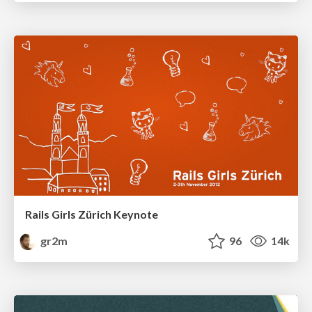
Rails Girls Zürich Keynote
gr2m
96
14k