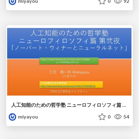
miyayou
0
92
人工知能のための哲学塾 ニューロフィロソフィ篇 第二夜 「ノーバート・ウィナーとニューラルネット」
miyayou
0
54