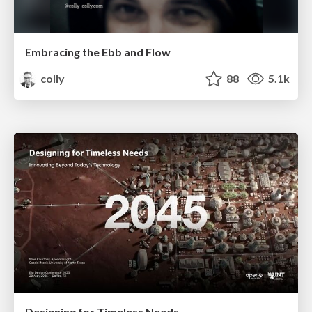
Embracing the Ebb and Flow
colly
88
5.1k
Designing for Timeless Needs