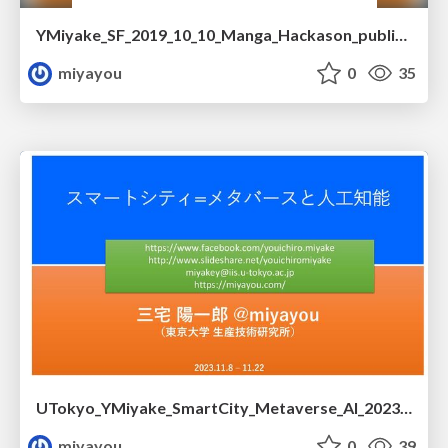
YMiyake_SF_2019_10_10_Manga_Hackason_public.pdf
miyayou
0
35
UTokyo_YMiyake_SmartCity_Metaverse_AI_2023_11_22_public_02.pdf
miyayou
0
39