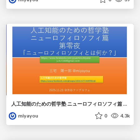
人工知能のための哲学塾 ニューロフィロソフィ篇 第零夜 「ニューロフィロソフィとは何か？」
miyayou
0
4.3k