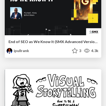
End of SEO as We Know It (SMX Advanced Version)
ipullrank
3
4.3k