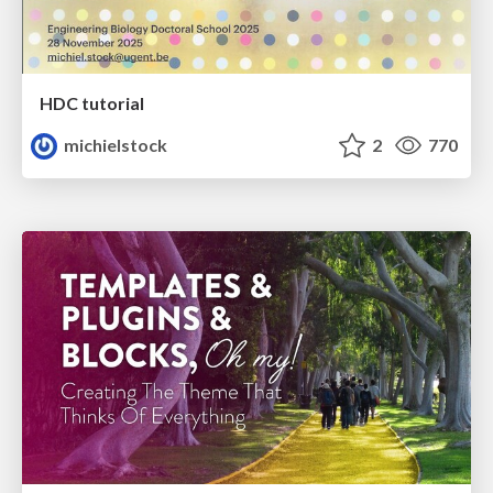
HDC tutorial
michielstock
2
770