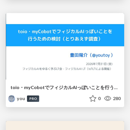
toio・myCobotでフィジカルAIっぽいことを行うための検討（とりあえず調査） / フィジカルAI LT（IoTLTによる開催）
you
0
280
PRO