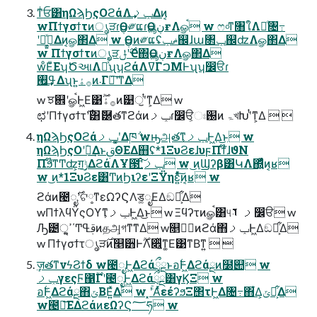
ͳͥਓ͸ηΩϡϦςΟϩάΛݕࡧ͢Δͷ͔
wΠϯγσϯτͷൃੜɾӨڹ༗ແɾӨڹൣғΛௐࠪ w ෆ৹ͳ৘ใΛಘͨ৔߹
ʹԿ͕ى͖͍ͯΔͷ͔ௐ΂Δ w Өڹͷ༗ແʢޡݕ஌ɺա৒ݕ஌ʣΛௐ΂Δ
w Πϯγσϯτͷൃੜ࣌ʹݪҼ΍ӨڹൣғΛௐ΂Δ
wͦΕͧΕʮԾઆΛཱͯͯʯʮϩάΛߜΓࠐΜͰʯʮ෼ੳɾ
ߟ࡯͢Δʯͱ͍͏࡞ۀͷ܁Γฦ͠ʹͳΔ
w ਝ଎ʹௐࠪͰ͖Ε͹࡞ۀ࣌ؒͷ୹ॖʹͭͳ͕Δ w
ಛʹΠϯγσϯτ࣌ʹ͸ޮ཰తͳϩάͷݕࡧɾ෼ੳ͕ඃ֐ͷ ۃখԽʹͭͳ͕Δ  
ηΩϡϦςΟϩάݕࡧʹ͓͚Δཁ݅ wԣஅతͳݕࡧ͕Ͱ͖Δ͜ͱ w
ηΩϡϦςΟʹؔ࿈͢ΔͱࢥΘΕΔ஋ʢ*1ΞυϨεɺυϝΠϯ໊ɺϑΝ
Πϧ໊ͳͲʣ͕ग़ݱ͢ΔϩάΛҰ౓ʹݕࡧ͍ͨ͠ w ͜ͷϢʔβ͸ԿΛ΍͍ͬͯͨͷ͔ʁ
w ͜ͷ*1ΞυϨε͸ͲͷϦιʔεʹΞΫηε͍ͯͨ͠ͷ͔ʁ w
ϩάͷ౤ೖ࣌ʹଟ༷ͳεΩʔϚΛड͚ೖΕΔඞཁ͕͋Δ
wΠϯλϥΫςΟϒͳݕࡧ͕Ͱ͖Δ͜ͱ w Ξϥʔτͷௐࠪ͸୳ࡧܕ෼ੳ w
Ԡ౴ੑ͕ߴ͍΄Ͳࢥߟͷதஅ͕গͳ͘ͳΔ w௕ظؒͷϩά΋ݕࡧͰ͖Δඞཁ͕͋Δ
w Πϯγσϯτൃੜ࣌ͷ௥੻Ͱ࣌ؒΛ૎͍͔ͬͯͳ͚Ε͹ͳΒͳ͍  
ٕज़తͳνϟϨϯδ w౤ೖͰ͖Δϩάྲྀྔͱอ࣋Ͱ͖Δϩάྔͷ໰୊ w
ݕࡧγεςϜ΁࣌ؒ͋ͨΓʹ౤ೖͰ͖Δϩάྲྀྔ͸γϏΞ w
อ࣋Ͱ͖Δϩάྔ΋ݶΒΕ͍ͯΔ w ͓ۚʹΑͬͯεέʔϧΞ΢τͰ͖Δ৔߹΋͋Δ͕ݶք͕͋Δ
w౤ೖ͞ΕΔϩάͷεΩʔϚ؅ཧ w