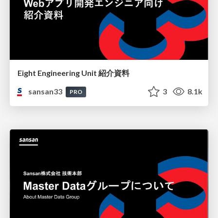
Eight Engineering Unit 紹介資料
sansan33
3
8.1k
PRO