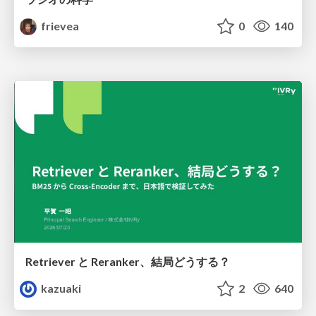
frievea
0
140
Retriever と Reranker、結局どうする？
kazuaki
2
640