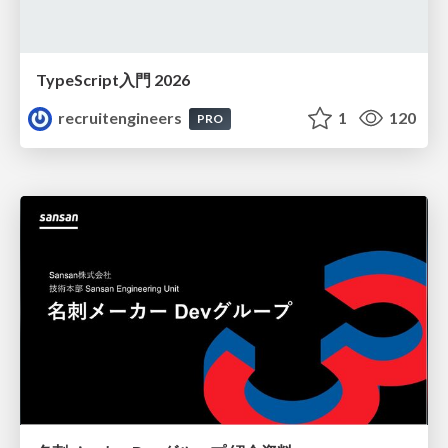
TypeScript入門 2026
recruitengineers
1
120
PRO