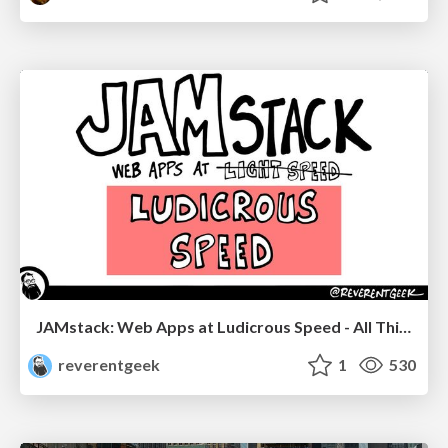
JAMstack: Web Apps at Ludicrous Speed - All Things Open 2022
reverentgeek
1
530