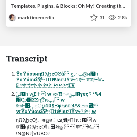
Templates, Plugins, & Blocks: Oh My! Creating the theme that thinks of everything
marktimemedia
31
2.8k
Transcript
ΫοΫύουͷηΩϡϦςΟϩά ݕࡧج൫ͷ঺հ
ΫοΫύουגࣜձࣾΠϯϑϥετϥΫνϟʔ෦ ਫ୩ਖ਼ܚ
 5IV
΍Ϛϧ΢ΣΞղੳͷݚڀ w
લ৬Ͱ͸ݚڀ։ൃɾ40$ΞφϦετɾ4*&.ߏங౳
wΫοΫύουגࣜձࣾΠϯϑϥετϥΫνϟʔ෦ w
ηΩϡϦςΟ؂ࢹશൠͷઃܭɾ࣮૷͕ϝΠϯͷۀ຿ w
ଞʹ΋ηΩϡϦςΟؔ࿈ۀ຿શൠ   ਫ୩ਖ਼ܚ
!N@NJ[VUBOJ