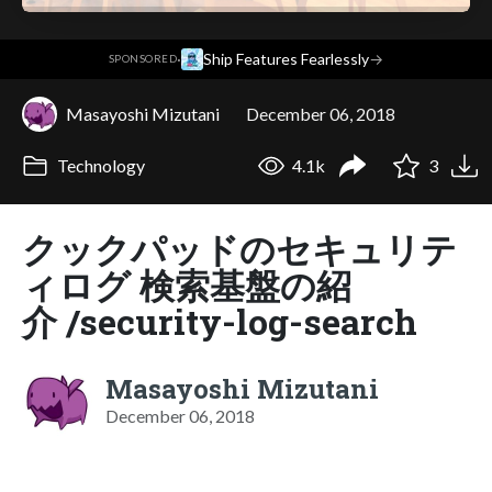
·
Ship Features Fearlessly
→
SPONSORED
Masayoshi Mizutani
December 06, 2018
Technology
4.1k
3
クックパッドのセキュリテ
ィログ 検索基盤の紹
介 /security-log-search
Masayoshi Mizutani
December 06, 2018