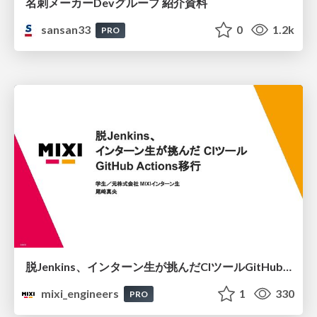
名刺メーカーDevグループ 紹介資料
sansan33
0
1.2k
PRO
脱Jenkins、インターン生が挑んだCIツールGitHubActions移行
mixi_engineers
1
330
PRO