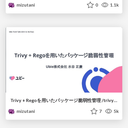
mizutani
0
1.1k
Trivy + Regoを用いたパッケージ脆弱性管理 /trivy-rego
mizutani
7
5k