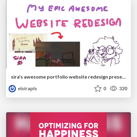
sira's awesome portfolio website redesign presentation
elsirapls
0
320