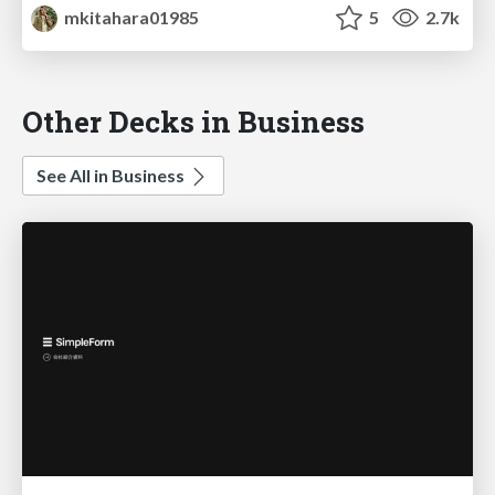
mkitahara01985
5
2.7k
Other Decks in Business
See All in Business