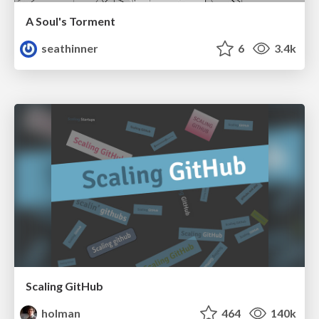
A Soul's Torment
seathinner
6
3.4k
Scaling GitHub
holman
464
140k