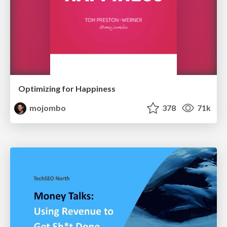
Optimizing for Happiness
mojombo
378
71k