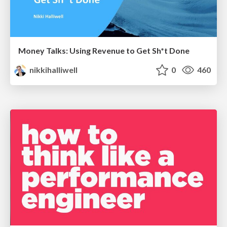
Money Talks: Using Revenue to Get Sh*t Done
nikkihalliwell
0
460