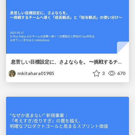
息苦しい目標設定に、さよならを。 〜挑戦するチームへ導く「成長観点」と「給与観点」の使い分け〜
mkitahara01985
3
670