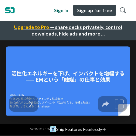
Sign in
Sign up for free
Upgrade to Pro
— share decks privately, control
downloads, hide ads and more …
·
Ship Features Fearlessly
→
SPONSORED