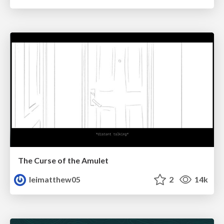
The Curse of the Amulet
leimatthew05
2
14k