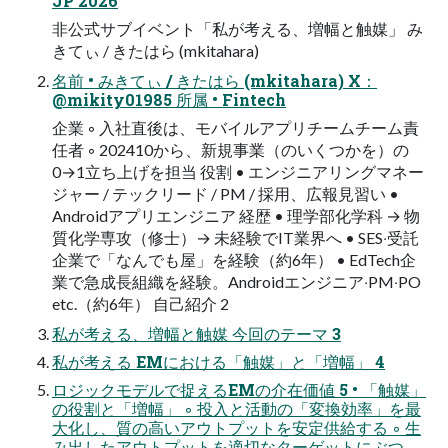
JP 2026
⾮公式サブイベント「私が考える、増幅と触媒」 み
きてぃ / きたはら (mkitahara)
名前 • みきてぃ / きたはら (mkitahara) X：
@mikity01985 所属 • Fintech
企業 ◦ ⼊社直後は、モバイルアプリチームチーム責
任者 ◦ 202410から、新規事業（のいくつかを）の
0→1⽴ち上げを担当 役割 • エンジニアリングマネー
ジャー / テックリード / PM / 採⽤、広報⾒習い •
Androidアプリエンジニア 経歴 • 理学部化学科 → 物
質化学専攻（修⼠）→ 未経験でIT業界へ • SES‧受託
企業で「なんでも屋」を経験（約6年） • EdTech企
業で急成⻑組織を経験。Androidエンジニア‧PM‧PO
etc.（約6年） ⾃⼰紹介 2
私が考える、増幅と触媒 今回のテーマ 3
私が考える EMにおける「触媒」と「増幅」 4
ロジックモデルで捉えるEMの介在価値 5 • 「触媒」
の役割と「増幅」 ◦ 投⼊と活動の「変換効率」を最
⼤化し、質の⾼いアウトプットを安定供給する ◦ ⽣
み出したアウトプットを適切なターゲットにぶつ