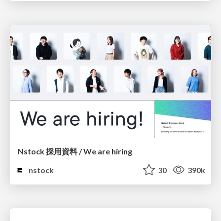
Nstock 採用資料 / We are hiring
nstock
30
390k