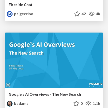
Fireside Chat
paigeccino
42
4k
Google's AI Overviews - The New Search
badams
0
1.1k