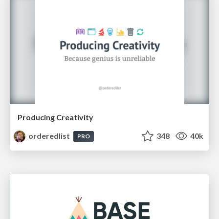
Producing Creativity
orderedlist
348
40k
PRO