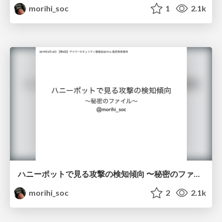
morihi_soc
1
2.1k
ハニーポットで見る攻撃の検知傾向 〜秘密のファイル〜
morihi_soc
2
2.1k