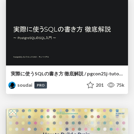
実際に使うSQLの書き方 徹底解説 / pgcon21j-tutorial
soudai
201
75k
PRO