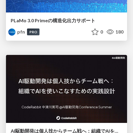
PLaMo 3.0 Primeの構造化出力サポート
pfn
0
180
PRO
AI駆動開発は個人技からチーム戦へ：組織でAIを使いこなすための実践設計