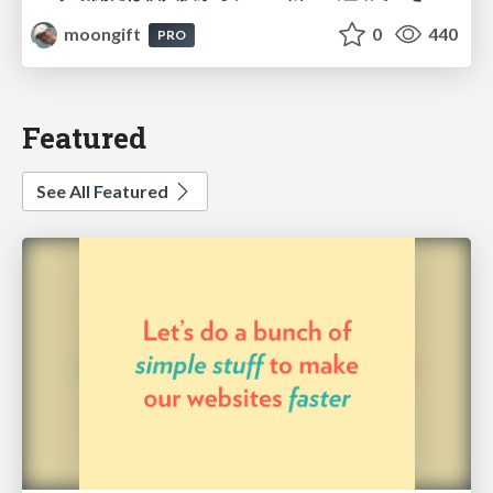
moongift
0
440
PRO
Featured
See All Featured