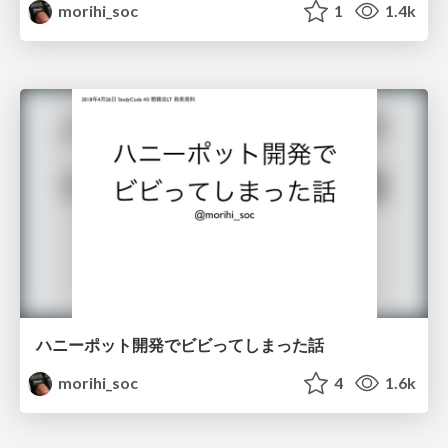
morihi_soc
1
1.4k
ハニーポット開発でビビってしまった話
morihi_soc
4
1.6k