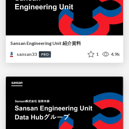
Sansan Engineering Unit 紹介資料
sansan33
1
4.9k
PRO