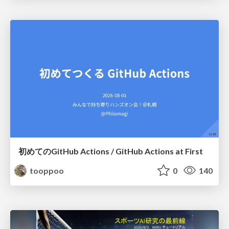
初めてのGitHub Actions / GitHub Actions at First
tooppoo
0
140