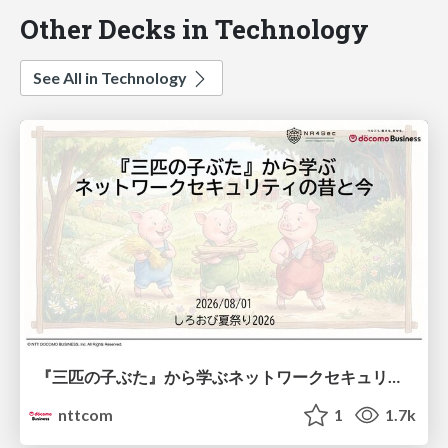
Other Decks in Technology
See All in Technology
『三匹の子ぶた』から学ぶネットワークセキュリティの昔と今 / Network Security: Then and Now Through the Lens of The Three Little Pigs
nttcom
1
1.7k