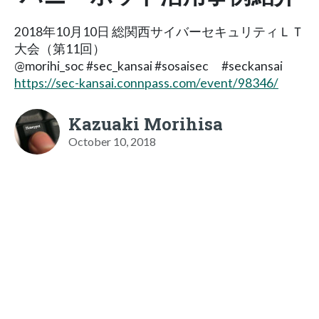
2018年10月10日 総関西サイバーセキュリティＬＴ
大会（第11回）
@morihi_soc #sec_kansai #sosaisec #seckansai
https://sec-kansai.connpass.com/event/98346/
Kazuaki Morihisa
October 10, 2018