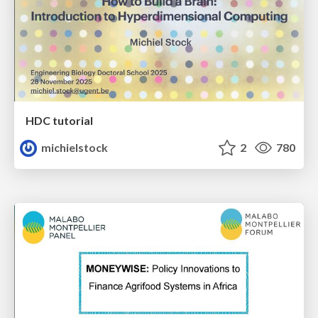
HDC tutorial
michielstock
2
780