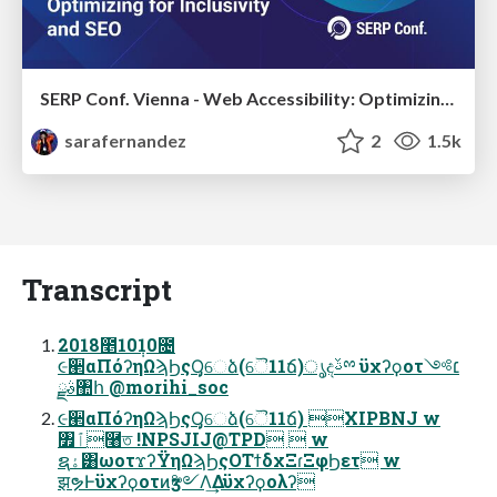
SERP Conf. Vienna - Web Accessibility: Optimizing for Inclusivity and SEO
sarafernandez
2
1.5k
Transcript
2018೥10݄10೔
૯ؔ੢αΠόʔηΩϡϦςΟ̡̩େձ(ୈ11ճ)ൃදࢿྉ ϋχʔϙοτ׆༻
ࣄྫ঺հ @morihi_soc
૯ؔ੢αΠόʔηΩϡϦςΟ̡̩େձ(ୈ11ճ) XIPBNJ w
৿ٱ࿨ত !NPSJIJ@TPD  w
ຊۀ͸ωοτϫʔΫηΩϡϦςΟΤϯδχΞɾΞφϦετ w
झຯͰϋχʔϙοτͷӡ༻Λ͢Δϋχʔϙολʔ