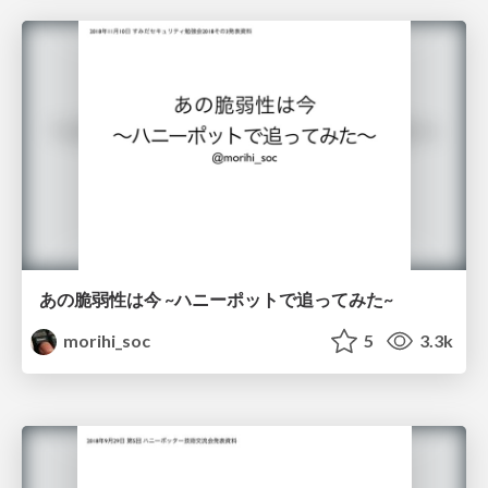
あの脆弱性は今 ~ハニーポットで追ってみた~
morihi_soc
5
3.3k