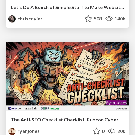
Let's Do A Bunch of Simple Stuff to Make Websites Faster
chriscoyier
508
140k
The Anti-SEO Checklist Checklist. Pubcon Cyber Week
ryanjones
0
200