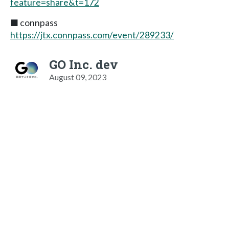
feature=share&t=172
■ connpass
https://jtx.connpass.com/event/289233/
GO Inc. dev
August 09, 2023