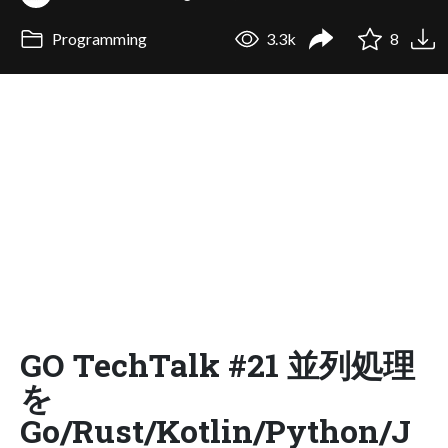
Programming
3.3k
8
GO TechTalk #21 並列処理
を
Go/Rust/Kotlin/Python/J