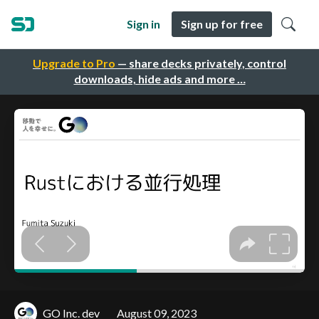
Sign in
Sign up for free
Upgrade to Pro
— share decks privately, control
downloads, hide ads and more …
GO Inc. dev
August 09, 2023