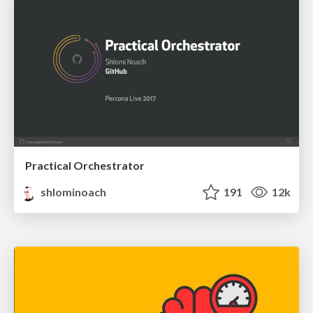
Practical Orchestrator
shlominoach
191
12k