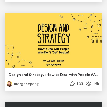
Design and Strategy: How to Deal with People Who Don’t "Get" Design
morganepeng
133
19k