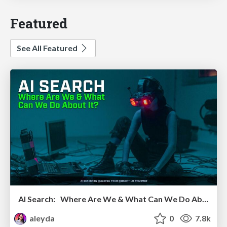
Featured
See All Featured
AI Search: Where Are We & What Can We Do About It?
aleyda
0
7.8k