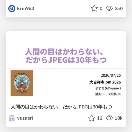
krm963
0
250
人間の目はかわらない、だからJPEGは30年もつ
yuzneri
12
18k