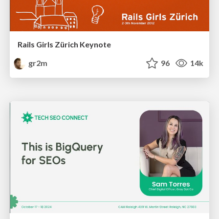
Rails Girls Zürich Keynote
gr2m
96
14k