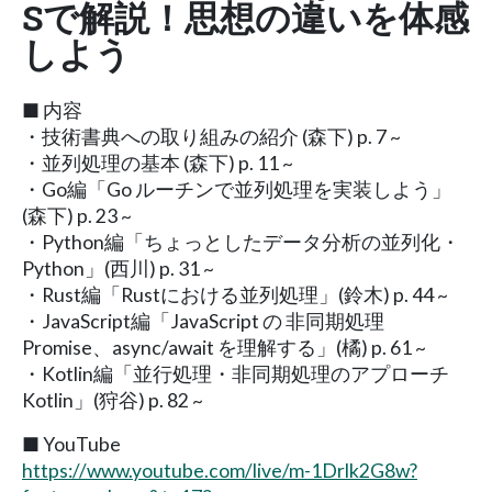
Sで解説！思想の違いを体感
しよう
■ 内容
・技術書典への取り組みの紹介 (森下) p. 7 ~
・並列処理の基本 (森下) p. 11 ~
・Go編「Go ルーチンで並列処理を実装しよう」
(森下) p. 23 ~
・Python編「ちょっとしたデータ分析の並列化・
Python」(西川) p. 31 ~
・Rust編「Rustにおける並列処理」(鈴木) p. 44 ~
・JavaScript編「JavaScript の 非同期処理
Promise、async/await を理解する」(橘) p. 61 ~
・Kotlin編「並行処理・非同期処理のアプローチ
Kotlin」(狩谷) p. 82 ~
■ YouTube
https://www.youtube.com/live/m-1Drlk2G8w?