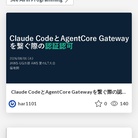
Claude CodeとAgentCore Gatewayを繋ぐ際の認証認可 / Authentication and authorization when connecting Claude Code with AgentCore Gateway
har1101
0
140