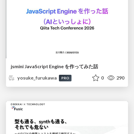
jsmini JavaScript Engine を作ってみた話
yosuke_furukawa
0
290
PRO