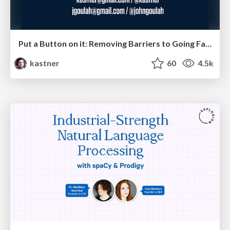
Put a Button on it: Removing Barriers to Going Fast.
kastner
60
4.5k