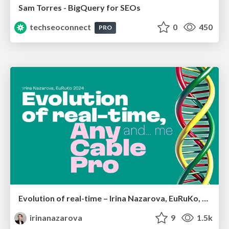
Sam Torres - BigQuery for SEOs
techseoconnect
0
450
PRO
Evolution of real-time – Irina Nazarova, EuRuKo, 2024
irinanazarova
9
1.5k