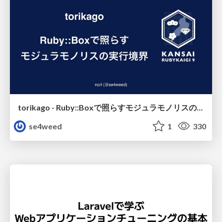
torikago - Ruby::Boxで照らすモジュラモノリスの実行境界
se4weed
1
330