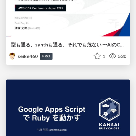
型も通る、synthも通る、それでも危ない 〜AIのCDKの権限とコストを機械で検証する〜 / It Passes Type Checks, It Passes Synth Checks, but It’s Still Risky — Automatically Verifying Permissions and Costs in AI’s CDK —
seike460
1
530
PRO