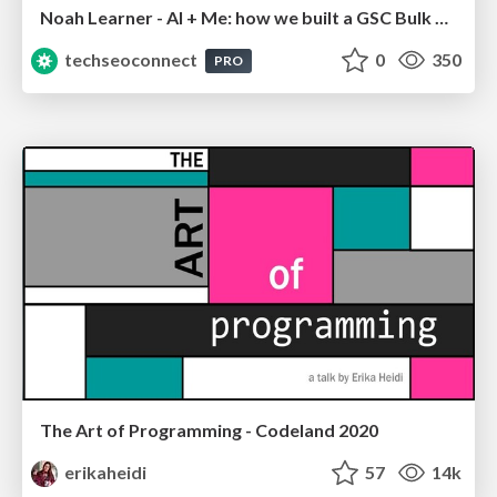
Noah Learner - AI + Me: how we built a GSC Bulk Export data pipeline
techseoconnect
0
350
PRO
The Art of Programming - Codeland 2020
erikaheidi
57
14k