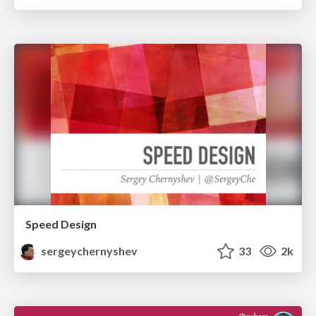
Speed Design
sergeychernyshev
33
2k