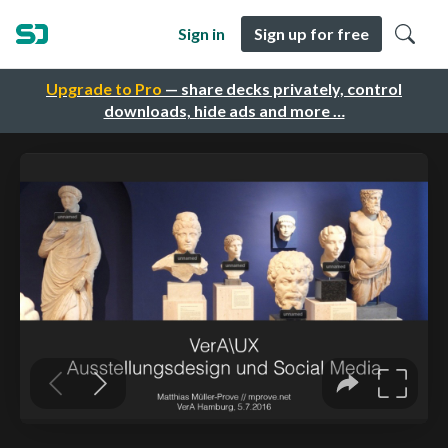
Sign in
Sign up for free
Upgrade to Pro
— share decks privately, control
downloads, hide ads and more …