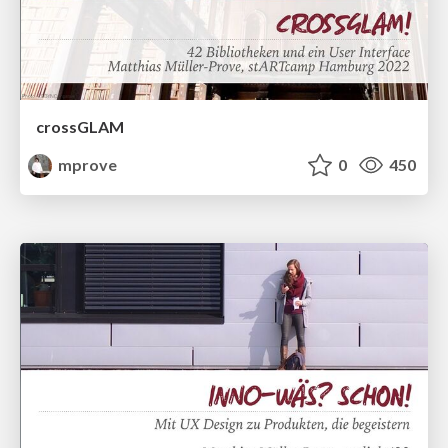
crossGLAM
mprove
0
450