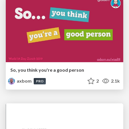
So, you think you're a good person
axbom
2
2.1k
PRO