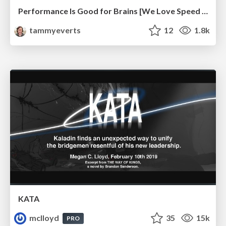
Performance Is Good for Brains [We Love Speed 2024]
tammyeverts
12
1.8k
KATA
mclloyd
35
15k
PRO