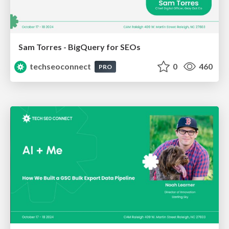
Sam Torres - BigQuery for SEOs
techseoconnect
0
460
PRO