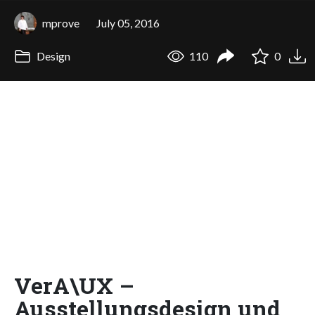
mprove
July 05, 2016
Design
110
0
VerA\UX –
Ausstellungsdesign und