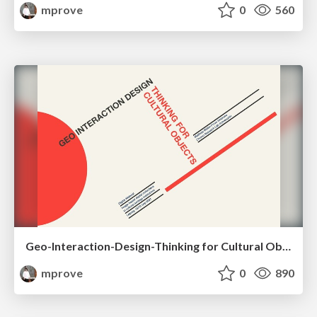
mprove
0
560
Geo-Interaction-Design-Thinking for Cultural Objects
mprove
0
890