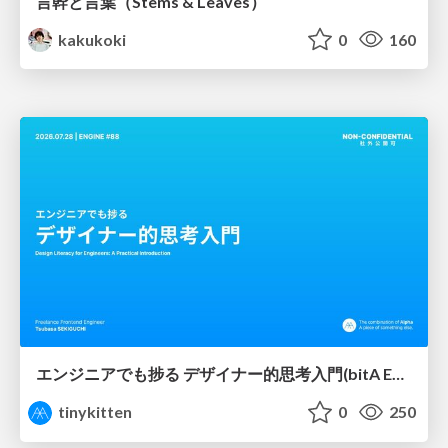
言幹と言葉（Stems & Leaves）
kakukoki
0
160
エンジニアでも捗る デザイナー的思考入門(bitA Edit 新ver)
tinykitten
0
250