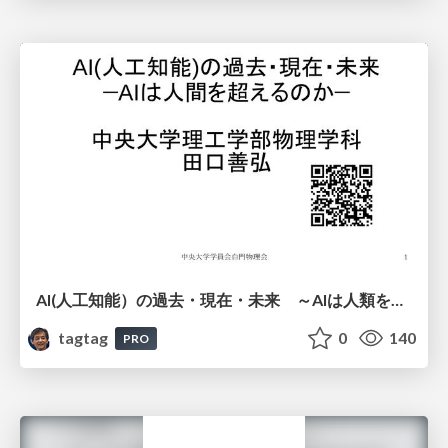
AI(人工知能）の過去・現在・未来 ～AIは人類を越えるのか～
tagtag
0
140
PRO