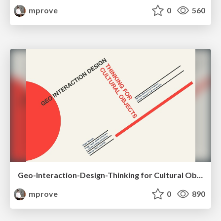
mprove
0
560
Geo-Interaction-Design-Thinking for Cultural Objects
mprove
0
890