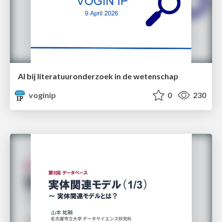
AI bij literatuuronderzoek in de wetenschap
voginip
0
230