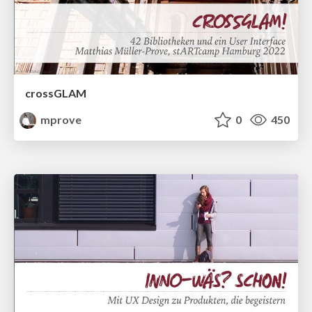
crossGLAM
mprove
0
450