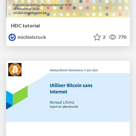
HDC tutorial
michielstock
2
770