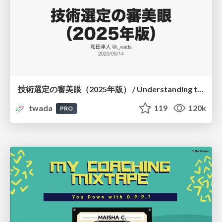
技術選定の審美眼（2025年版） / Understanding the Spiral of Technologies 2025 edition
twada
119
120k
PRO