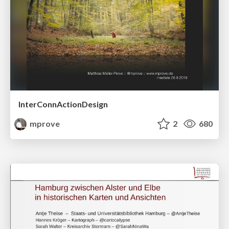
InterConnActionDesign
mprove
2
680