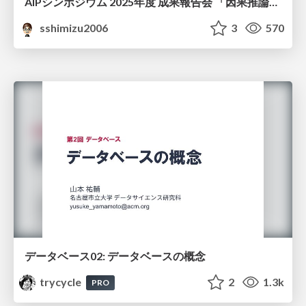
AIPシンポジウム 2025年度 成果報告会 「因果推論チーム」
sshimizu2006
3
570
データベース02: データベースの概念
trycycle
2
1.3k
PRO