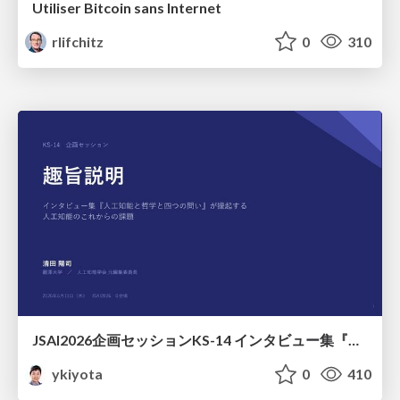
Utiliser Bitcoin sans Internet
rlifchitz
0
310
JSAI2026企画セッションKS-14 インタビュー集『⼈⼯知能と哲学と四つの問い』が提起する⼈⼯知能のこれからの課題 趣旨説明 / JSAI2026 Special Session: A Collection of Interviews, “Artificial Intelligence, Philosophy, and Four Questions”
ykiyota
0
410