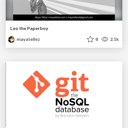
Leo the Paperboy
mayatellez
8
2.1k