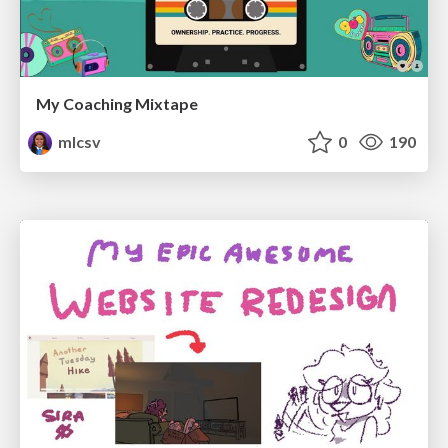
My Coaching Mixtape
mlcsv
0
190