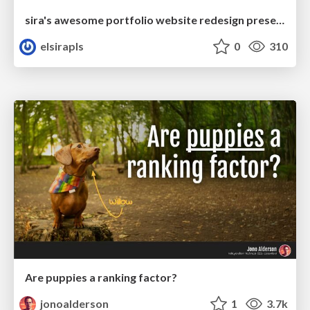
sira's awesome portfolio website redesign presentation
elsirapls
0
310
Are puppies a ranking factor?
jonoalderson
1
3.7k