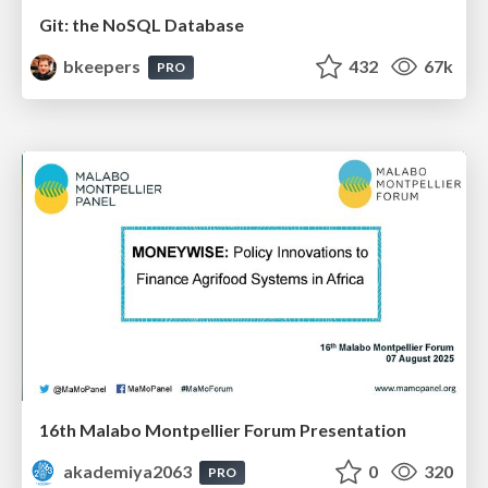
Git: the NoSQL Database
bkeepers
432
67k
PRO
16th Malabo Montpellier Forum Presentation
akademiya2063
0
320
PRO