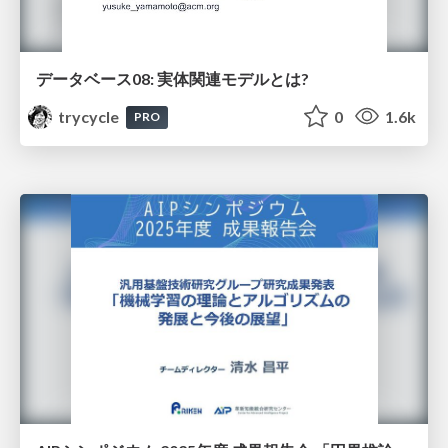
データベース08: 実体関連モデルとは?
trycycle
0
1.6k
PRO