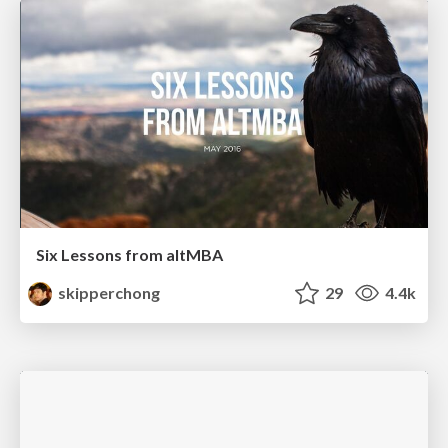
Six Lessons from altMBA
skipperchong
29
4.4k