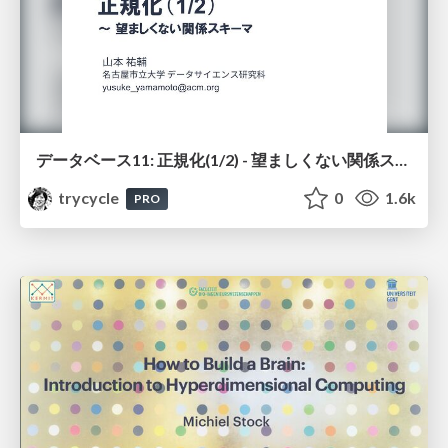
データベース11: 正規化(1/2) - 望ましくない関係スキーマ
trycycle
0
1.6k
PRO