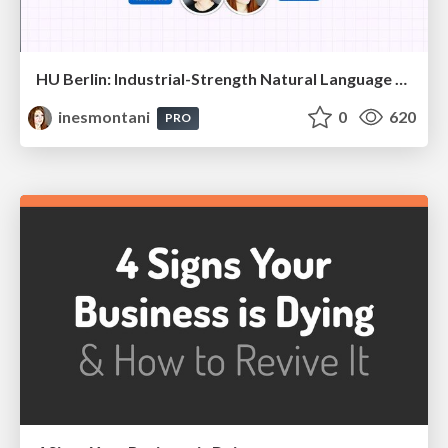
HU Berlin: Industrial-Strength Natural Language Processing with spaCy and Prodigy
inesmontani
0
620
PRO