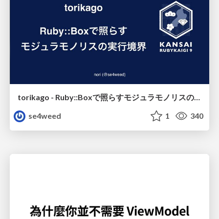
torikago - Ruby::Boxで照らすモジュラモノリスの実行境界
se4weed
1
340