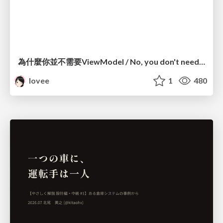
為什麼你並不需要ViewModel / No, you don't need a ViewModel
lovee
1
480