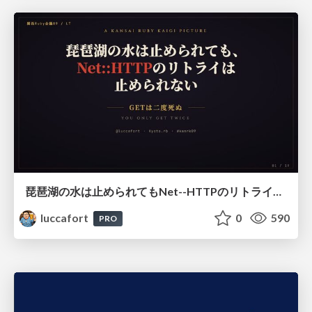
琵琶湖の水は止められてもNet--HTTPのリトライは止められない / You might be able to stop the water flow of Lake Biwa but you can't stop Net::HTTP retries
luccafort
0
590
PRO