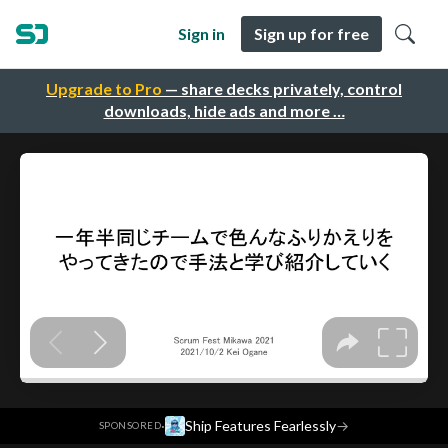
Sign in
Sign up for free
Upgrade to Pro
— share decks privately, control
downloads, hide ads and more …
·
Ship Features Fearlessly
→
SPONSORED