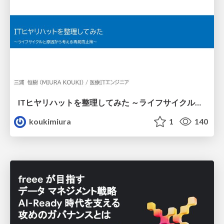
ITヒヤリハットを整理してみた ～ライフサイクルと原因から考える再発防止策～
koukimiura
1
140