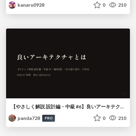
kanaru0928
0
210
【やさしく解説 設計編・中級 #6】良いアーキテクチャとは ～ 一本の登り道の、行き先 ～
panda728
0
210
PRO