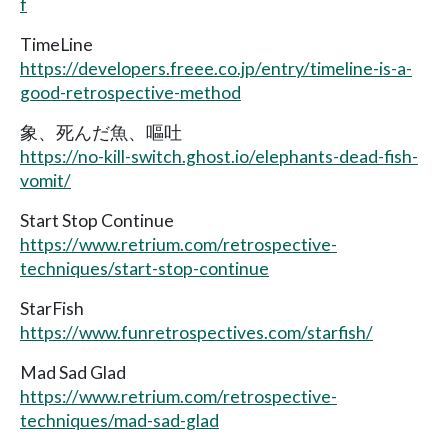
f
TimeLine
https://developers.freee.co.jp/entry/timeline-is-a-
good-retrospective-method
象、死んだ魚、嘔吐
https://no-kill-switch.ghost.io/elephants-dead-fish-
vomit/
Start Stop Continue
https://www.retrium.com/retrospective-
techniques/start-stop-continue
StarFish
https://www.funretrospectives.com/starfish/
Mad Sad Glad
https://www.retrium.com/retrospective-
techniques/mad-sad-glad