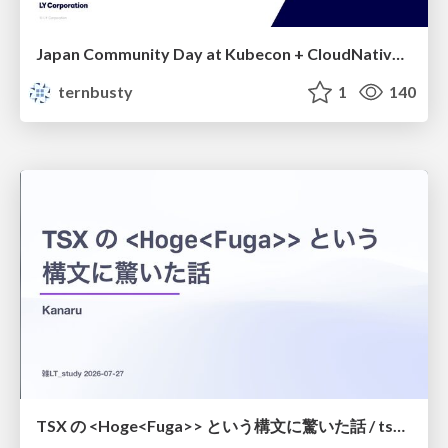
Japan Community Day at Kubecon + CloudNativeCon Japan 2026: Learning Container Privilege Control by Building My Own Low-Level Container Runtime
ternbusty
1
140
TSX の <Hoge<Fuga>> という構文に驚いた話 / tsx-type-argument-syntax