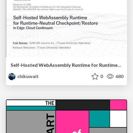
Self-Hosted WebAssembly Runtime for Runtime-Neutral Checkpoint/Restore in Edge–Cloud Continuum
chikuwait
0
680