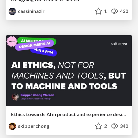
cassininazir
1
430
Ethics towards AI in product and experience design
skipperchong
2
340