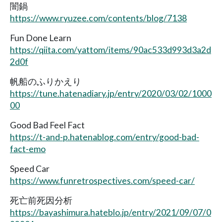
闇鍋
https://www.ryuzee.com/contents/blog/7138
Fun Done Learn
https://qiita.com/yattom/items/90ac533d993d3a2d
2d0f
帆船のふりかえり
https://tune.hatenadiary.jp/entry/2020/03/02/1000
00
Good Bad Feel Fact
https://t-and-p.hatenablog.com/entry/good-bad-
fact-emo
Speed Car
https://www.funretrospectives.com/speed-car/
死亡前死因分析
https://bayashimura.hateblo.jp/entry/2021/09/07/0