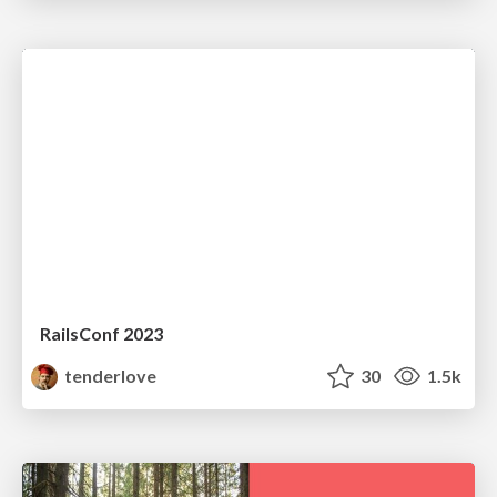
RailsConf 2023
tenderlove
30
1.5k