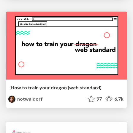
How to train your dragon (web standard)
notwaldorf
97
6.7k