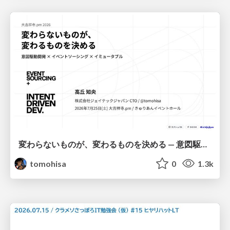
変わらないものが、変わるものを決める — 意図駆動開発 × イベントソーシング × イミュータブル | What Doesn't Change Decides What Can — IDD × Event Sourcing × Immutability
tomohisa
0
1.3k