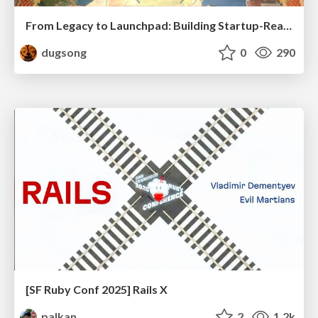
From Legacy to Launchpad: Building Startup-Ready Communities
dugsong
0
290
[SF Ruby Conf 2025] Rails X
palkan
2
1.2k