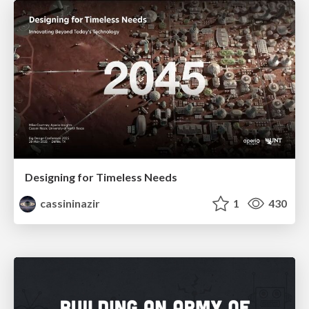
Designing for Timeless Needs
cassininazir
1
430