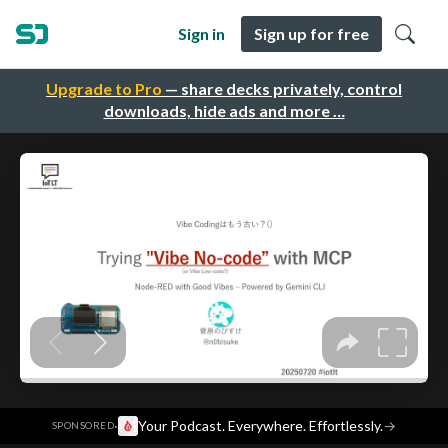
Sign in
Sign up for free
Upgrade to Pro
— share decks privately, control
downloads, hide ads and more …
·
Your Podcast. Everywhere. Effortlessly.
→
SPONSORED