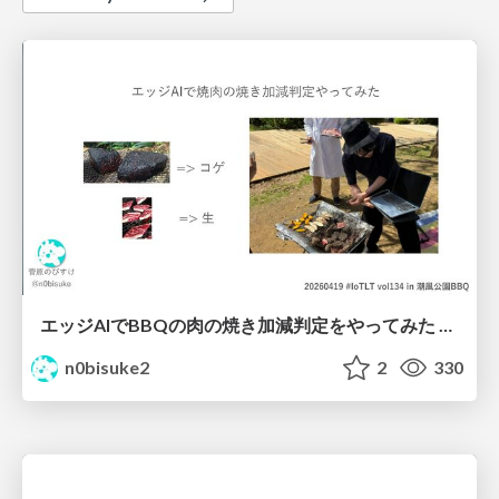
エッジAIでBBQの肉の焼き加減判定をやってみた #iotlt #seeed
n0bisuke2
2
330