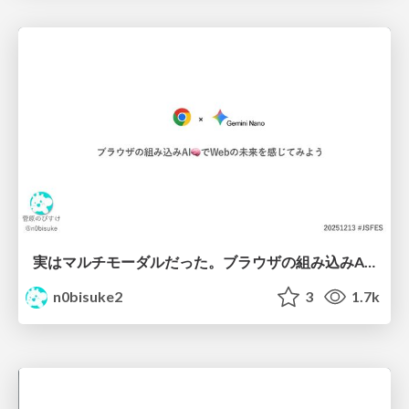
実はマルチモーダルだった。ブラウザの組み込みAI🧠でWebの未来を感じてみよう #jsfes #gemini
n0bisuke2
3
1.7k