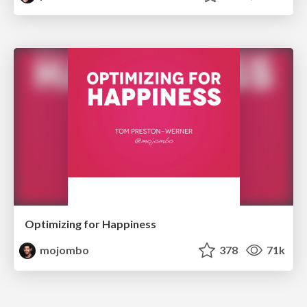
Optimizing for Happiness
mojombo
378
71k