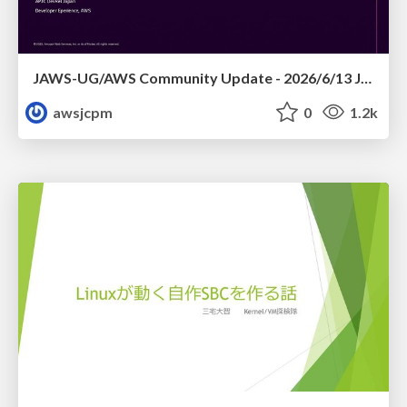
JAWS-UG/AWS Community Update - 2026/6/13 JAWS-UG TOHOKU 仙台
awsjcpm
0
1.2k