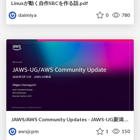
Linuxが動く自作SBCを作る話.pdf
daimiya
0
780
JAWS/AWS Community Updates - JAWS-UG新潟 #29
awsjcpm
1
150