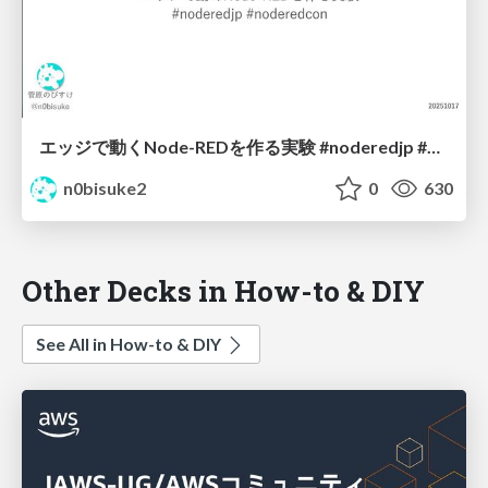
エッジで動くNode-REDを作る実験 #noderedjp #noderedcon
n0bisuke2
0
630
Other Decks in How-to & DIY
See All in How-to & DIY