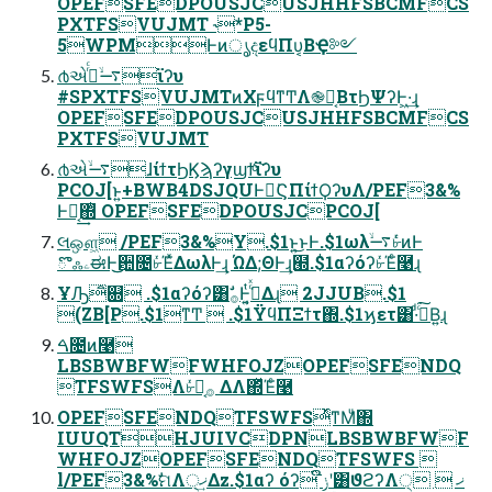
OPEFSFEDPOUSJCUSJHHFSBCMFCS
PXTFSVUJMT ˞*P5-
5WPMͰͷൃදεϥΠυ͔ΒҾ༻
൪એ࠷ۙ࡞ͬͨϊʔυ
#SPXTFSVUJMTͷΧϝϥͳͲΛ֎෦͔ΒτϦΨʔͰ͖·͢ɻ
OPEFSFEDPOUSJCUSJHHFSBCMFCS
PXTFSVUJMT
൪એ࠷ۙɺίϯτϦϏϡʔγϣϯͨ͠ϊʔυ
PCOJ[ͱ͍͏+BWB4DSJQUͰಈ͘ϚΠίϯϘʔυΛ/PEF3&%
Ͱಈ͔͢΍ͭ OPEFSFEDPOUSJCPCOJ[
લஔ͖ /PEF3&%Y.$1ͱ͍͏͜ͱͰ.$1ωλ࠷ۙ৮ͬͯͨͷͰ
ొஃۦಈͰ͜͜਺೔৮ͬͯΈͯΔωλͰ͢ɻ ΏΔ;ΘͰ͢ɻ๭.$1αʔόʔ৮ͬͯΈͨ࿩ɻ
ҰԠิ଍ .$1αʔόʔ͸ࣗ࡞Ͱ͍͔ͭ͘࡞ͬͯΔɻ 2JJUB.$1
(ZB[P.$1ͳͲ  .$1ΫϥΠΞϯτ΍.$1ϗετ͸·ͩࢼͨ͘͠Β͍ɻ
ࠓ೔ͷ࿩
LBSBWBFWFWHFOJZOPEFSFENDQ
TFSWFSΛ৮ͬͯԿ͔࡞ ΔΛ΍ͬͯΈͨ࿩
OPEFSFENDQTFSWFSͬͯͳΜͧ΍
IUUQTHJUIVCDPNLBSBWBFWF
WHFOJZOPEFSFENDQTFSWFS 
l/PEF3&%ࣗମΛ੍ޚ͢Δz.$1αʔ όʔ ݫີʹ͸ϑϩʔΛ੍ޚ  