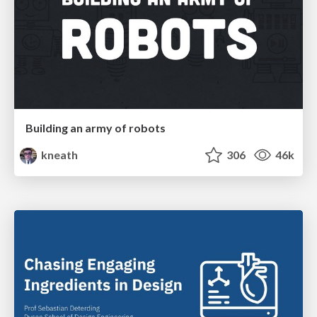
Building an army of robots
kneath
306
46k