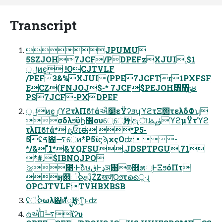
Transcript
JPUMU
5SZJOH7JCF/PDPEFzXJUI.$1
ੁݪͷͼ͚͢ !OCJTVLF
/PEF3&%XJUI(PPE7JCFTr1PXFSF
ECZ(FNJOJ$-* 7JCF$PEJOH͸΋͏ݹ͍ʁ
PS7JCF-PXDPEF
ੁݪͷͼ͚͢ ɾϓϩτλΠϐϯάઐ໳εΫʔϧʮϓϩτΞ΢τελδΦʯ
σδλϧϋϦ΢ουେֶେֶӃඇৗۈߨࢣϓϩμΫτϓϩ
τλΠϐϯά* ɾݸਓ׆ಈ *P5-
5ʢࠃ಺࠷େͷ*P5ίϛϡχςΟʣ -
*/&"1*&YQFSU.JDSPTPGU.71
*#.$IBNQJPO
ࡢ೥·ͰࣾձษڧͰډञ԰ཆ࿝೫୍ͰΞϧόΠτ
ӈ଍ࠎંதɻͦΖͦΖखज़ͯ͠Ϙϧτൈ͖·͢ɻ
OPCJTVLFTVHBXBSB
ʢࠎંωλ͸࣍ͷೖӃʹඋ͑ͳ͍ͱʣ
൪એ࠷ۙ࡞ͬͨϊʔυ