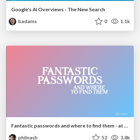
Google's AI Overviews - The New Search
badams
0
1.1k
Fantastic passwords and where to find them - at NoRuKo
philnash
52
3.8k