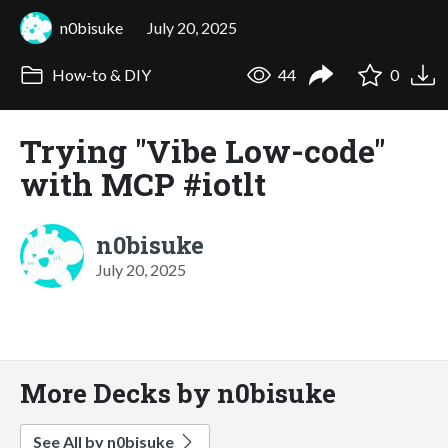
n0bisuke
July 20, 2025
How-to & DIY
44
0
Trying "Vibe Low-code"
with MCP #iotlt
n0bisuke
July 20, 2025
More Decks by n0bisuke
See All by n0bisuke