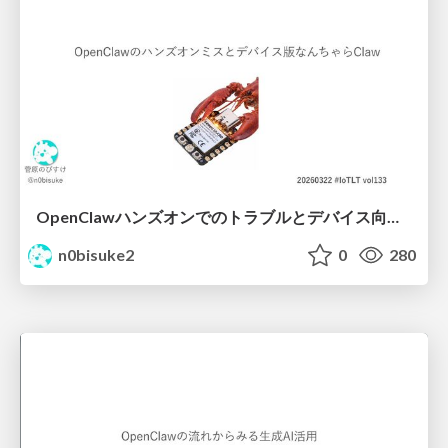
OpenClawハンズオンでのトラブルとデバイス向けなんちゃらクロー #IoTLT vol133
n0bisuke2
0
280