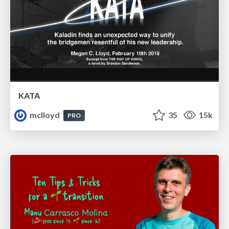
KATA
mclloyd
35
15k
PRO