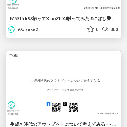
M5StickS3触ってXiaoZhiAI触ってみた #にぼし香 #iotlt
n0bisuke2
0
300
生成AI時代のアウトプットについて考えてみる => 田植えしよう。