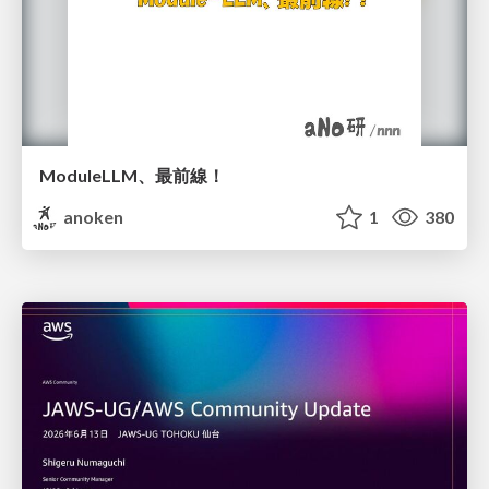
ModuleLLM、最前線！
anoken
1
380