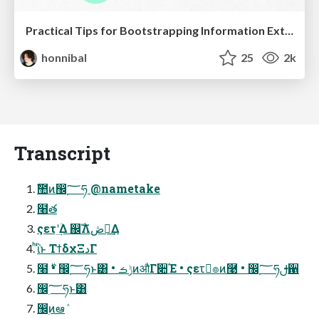
Practical Tips for Bootstrapping Information Extraction Pipelines
honnibal
25
2k
Transcript
ࣾ಺ͷ඼࣭؅ཧ @nametake
໨త
ςετʹؔ͢Δ ஌ࣝΛڞ༗͢Δ
ͪΐͬͱ ΤϯδχΞدΓ
໨࣍ • ඼࣭؅ཧͱ͸ • ݱࡏͷऔΓ૊Έ • ςετٕ๏ͷ࿩ • ඼࣭؅ཧࢦ਑
඼࣭؅ཧͱ͸
඼࣭ͷఆٛ