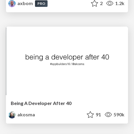
axbom
2
1.2k
PRO
Being A Developer After 40
akosma
91
590k