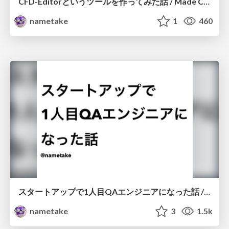
CFD-Editorというツールを作ってみた話 / Made CFD-Editor
nametake
1
460
スタートアップで1人目QAエンジニアになった話 / Startup first QA
nametake
3
1.5k