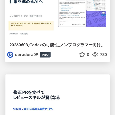
20260608_Codexの可能性_ノンプログラマー向け_大城追記
doradora09
0
780
PRO