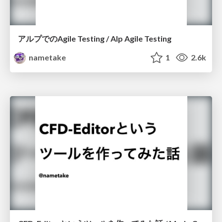
アルプでのAgile Testing / Alp Agile Testing
nametake
1
2.6k