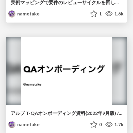
実例マッピングで要件のレビューサイクルを回してる話 / Example Mapping Review Cycle
nametake
1
1.6k
アルプ T-QAオンボーディング資料(2022年9月版) / Alp T-QA onboarding 2022-09
nametake
0
1.7k