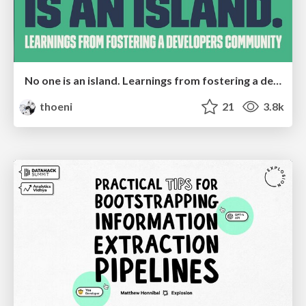
No one is an island. Learnings from fostering a developers community.
thoeni
21
3.8k