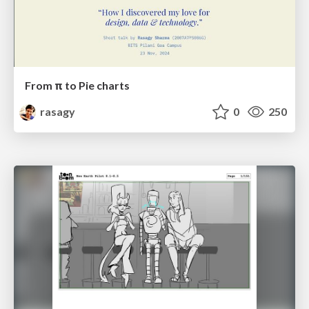
From π to Pie charts
rasagy
0
250