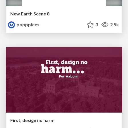
New Earth Scene 8
popppiees
3
2.5k
First, design no harm