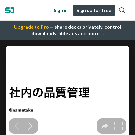
Sign in
Sign up for free
Upgrade to Pro
— share decks privately, control
downloads, hide ads and more …