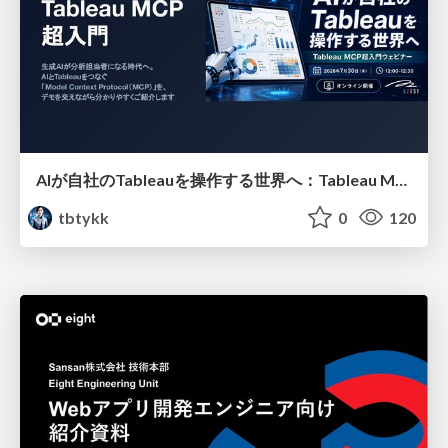
AIが自社のTableauを操作する世界へ：Tableau MCP超入門
tbtykk
0
120