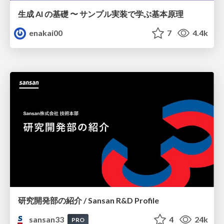
生成 AI の基礎 〜 サンプル実装で学ぶ基本原理
enakai00
7
4.4k
研究開発部の紹介 / Sansan R&D Profile
sansan33
4
24k
PRO