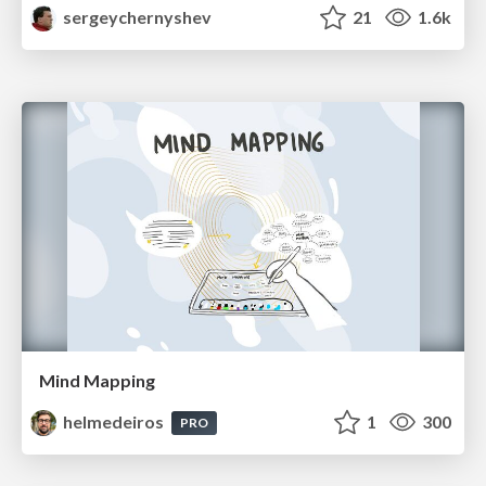
sergeychernyshev
21
1.6k
Mind Mapping
helmedeiros
1
300
PRO