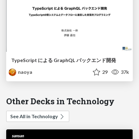
TypeScript による GraphQL バックエンド開発
naoya
29
37k
Other Decks in Technology
See All in Technology