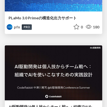
PLaMo 3.0 Primeの構造化出力サポート
pfn
0
180
PRO
AI駆動開発は個人技からチーム戦へ：組織でAIを使いこなすための実践設計