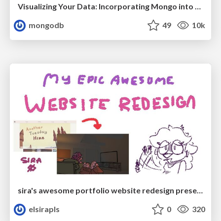
Visualizing Your Data: Incorporating Mongo into Loggly Infrastructure
mongodb
49
10k
sira's awesome portfolio website redesign presentation
elsirapls
0
320