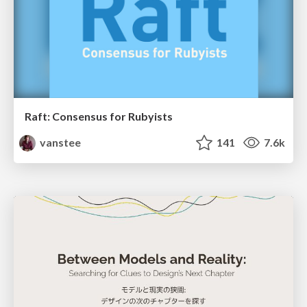
Raft: Consensus for Rubyists
vanstee
141
7.6k