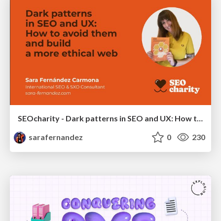
SEOcharity - Dark patterns in SEO and UX: How to avoid them and build a more ethical web
sarafernandez
0
230