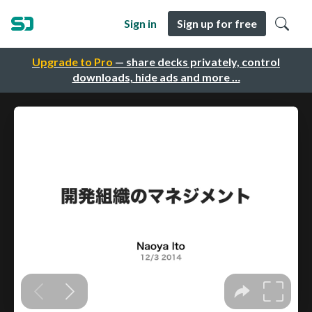
Sign in
Sign up for free
Upgrade to Pro
— share decks privately, control
downloads, hide ads and more …