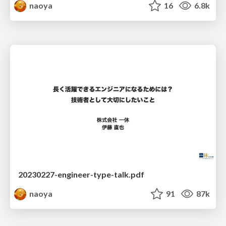
naoya
16
6.8k
20230227-engineer-type-talk.pdf
naoya
91
87k