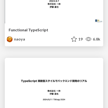
Functional TypeScript
naoya
19
6.8k