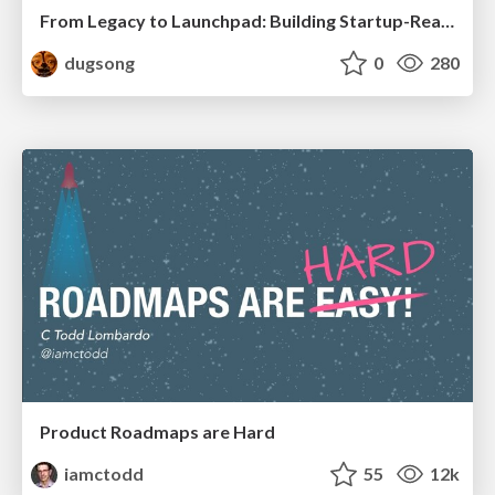
From Legacy to Launchpad: Building Startup-Ready Communities
dugsong
0
280
Product Roadmaps are Hard
iamctodd
55
12k