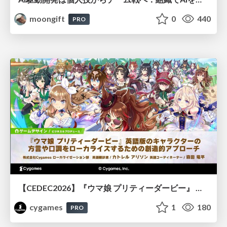
moongift
0
440
PRO
【CEDEC2026】『ウマ娘 プリティーダービー』 英語版のキャラクターの方言や口調をローカライズするための創造的アプローチ
cygames
1
180
PRO