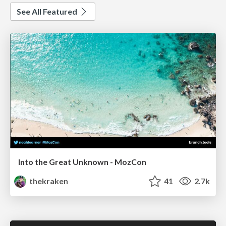
See All Featured
Into the Great Unknown - MozCon
thekraken
41
2.7k