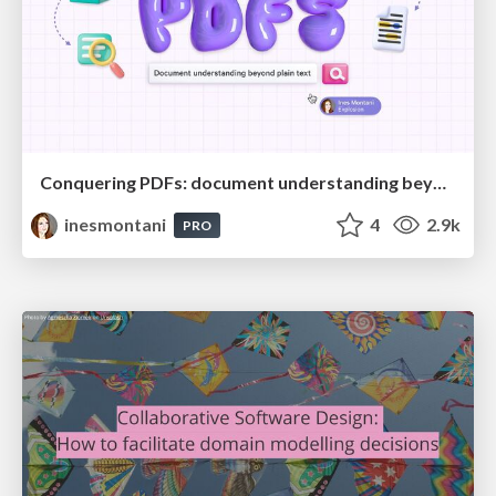
Conquering PDFs: document understanding beyond plain text
inesmontani
4
2.9k
PRO