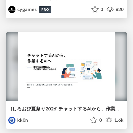
cygames
0
820
PRO
[しろおび夏祭り2026] チャットするAIから、作業するAIへ - 使われ方の変化と、その裏側で起きていること
kk0n
0
1.6k