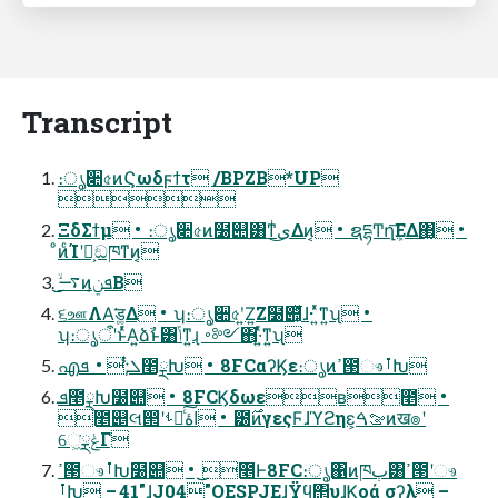
Transcript
։ൃ૊৫ͷϚωδϝϯτ /BPZB*UP

ΞδΣϯμ • ։ൃ૊৫ͷ໰୊͸ͳͥى͜Δͷ͔ • ຊདྷͲ͏ղܾ͞ΕΔ΂͖͔ •
ͦͷͨΊʹԿ͕ඞཁͳͷ͔
͜͜࠷ۙͷܦݧ͔Β
૬ஊΛΑ͘ड͚Δ • ʮ։ൃ૊৫ʹ͍Ζ͍Ζ໰୊͕͋ͬͯɺ͏· ͍ͬͯ͘ͳ͍ʯ •
ʮ։ൃऀʹͱͬͯΑ͍ձࣾͱ͸ݴ͑ͳ͍ɻ ࠾༻΋͏·͍ͬͯ͘ͳ͍ʯ
എܠ;ͨͭ • ܦ೥ྼԽ • 8FCαʔϏε։ൃͷߴ౓ෳࡶԽ
ܦ೥ྼԽ໰୊ • 8FCϏδωεʙ೥ •
೥୅લ൒ʹࢀೖͨ͠اۀ • ౰࣌ͷγεςϜɺϓϩηε͕ࡢࠓͷख๏ʹ
େ͖͘ݟྼΓ
ߴ౓ෳࡶԽ໰୊ • ͜͜೥Ͱ8FC։ൃ΁ͷཁٻ͸ߴ౓ʹෳ
ࡶԽ – 41"ɺJ04"OESPJEɺΫϥ΢υɺϏοά σʔλ –